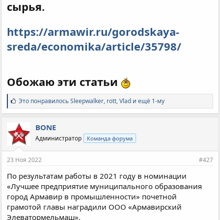
сырья.
https://armawir.ru/gorodskaya-
sreda/economika/article/35798/
Обожаю эти статьи
С
Это понравилось
Sleepwalker
,
rott
,
Vlad и ещё 1-му
и
м
п
BONE
а
Администратор
Команда форума
т
и
и
23 Ноя 2022
#427
:
По результатам работы в 2021 году в номинации
«Лучшее предприятие муниципального образования
город Армавир в промышленности» почетной
грамотой главы наградили ООО «Армавирский
Элеватормельмаш».