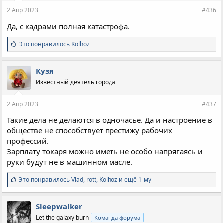
и
2 Апр 2023
#436
:
Да, с кадрами полная катастрофа.
С
Это понравилось
Kolhoz
и
м
п
Кузя
а
Известный деятель города
т
и
и
2 Апр 2023
#437
:
Такие дела не делаются в одночасье. Да и настроение в
обществе не способствует престижу рабочих
профессий.
Зарплату токаря можно иметь не особо напрягаясь и
руки будут не в машинном масле.
С
Это понравилось
Vlad
,
rott
,
Kolhoz и ещё 1-му
и
м
п
Sleepwalker
а
Let the galaxy burn
Команда форума
т