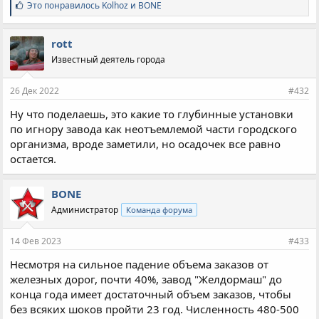
С
Это понравилось
Kolhoz
и
BONE
и
м
п
rott
а
Известный деятель города
т
и
и
26 Дек 2022
#432
:
Ну что поделаешь, это какие то глубинные установки
по игнору завода как неотъемлемой части городского
организма, вроде заметили, но осадочек все равно
остается.
BONE
Администратор
Команда форума
14 Фев 2023
#433
Несмотря на сильное падение объема заказов от
железных дорог, почти 40%, завод "Желдормаш" до
конца года имеет достаточный объем заказов, чтобы
без всяких шоков пройти 23 год. Численность 480-500