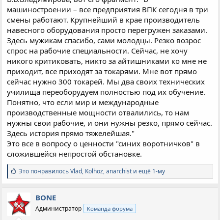
машиностроении – все предприятия ВПК сегодня в три
смены работают. Крупнейший в крае производитель
навесного оборудования просто перегружен заказами.
Здесь мужикам спасибо, сами молодцы. Резко возрос
спрос на рабочие специальности. Сейчас, не хочу
никого критиковать, никто за айтишниками ко мне не
приходит, все приходят за токарями. Мне вот прямо
сейчас нужно 300 токарей. Мы два своих технических
училища переоборудуем полностью под их обучение.
Понятно, что если мир и международные
производственные мощности отвалились, то нам
нужны свои рабочие, и они нужны резко, прямо сейчас.
Здесь история прямо тяжелейшая."
Это все в вопросу о ценности "синих воротничков" в
сложившейся непростой обстановке.
С
Это понравилось
Vlad
,
Kolhoz
,
anarchist и ещё 1-му
и
м
п
BONE
а
Администратор
Команда форума
т
и