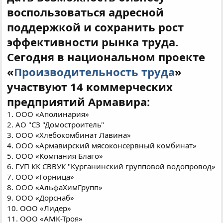
воспользоваться адресной
поддержкой и сохранить рост
эффективности рынка труда.
Сегодня в национальном проекте
«
Производительность труда
»
участвуют 14 коммерческих
предприятий Армавира:
1. ООО «Аполинария»
2. АО "СЗ "Домостроитель"
3. ООО «Хлебокомбинат Лавина»
4. ООО «Армавирский мясоконсервный комбинат»
5. ООО «Компания Благо»
6. ГУП КК СВВУК "Курганинский групповой водопровод»
7. ООО «Горница»
8. ООО «АльфаХимГрупп»
9. ООО «Дорснаб»
10. ООО «Лидер»
11. ООО «АМК-Троя»