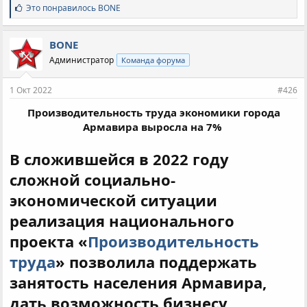
С
Это понравилось
BONE
и
м
п
BONE
а
Администратор
Команда форума
т
и
и
1 Окт 2022
#426
:
Производительность труда экономики города
Армавира выросла на 7%
В сложившейся в 2022 году
сложной социально-
экономической ситуации
реализация национального
проекта «
Производительность
труда
» позволила поддержать
занятость населения Армавира,
дать возможность бизнесу