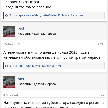
человек сохранится.
Сегодня это самое главное.
С
Это понравилось
Vlad
,
ReNeGaDe
,
Kolhoz и 2 другим
и
м
п
rott
а
Известный деятель города
т
и
и
15 Фев 2023
#434
:
А планировать что то дальше конца 2023 года в
нынешней обстановке является пустой тратой нервов.
С
Это понравилось
Кузя
,
Kolhoz
и
BONE
и
м
п
rott
а
Известный деятель города
т
и
и
2 Апр 2023
#435
:
Наткнулся на интервью губернатора соседнего региона
В.В.Владимирова, вот его фрагмент: "В