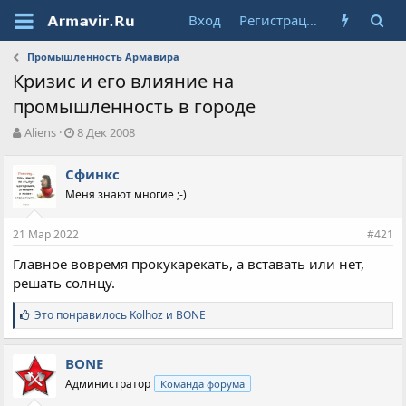
Вход
Регистрация
Промышленность Армавира
Кризис и его влияние на
промышленность в городе
А
Д
Aliens
8 Дек 2008
в
а
т
т
Сфинкс
о
а
Меня знают многие ;-)
р
н
т
а
е
ч
21 Мар 2022
#421
м
а
ы
л
Главное вовремя прокукарекать, а вставать или нет,
а
решать солнцу.
С
Это понравилось
Kolhoz
и
BONE
и
м
п
BONE
а
Администратор
Команда форума
т
и