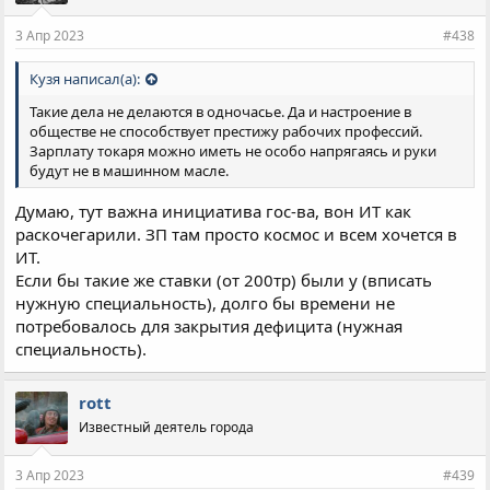
и
и
3 Апр 2023
#438
:
Кузя написал(а):
Такие дела не делаются в одночасье. Да и настроение в
обществе не способствует престижу рабочих профессий.
Зарплату токаря можно иметь не особо напрягаясь и руки
будут не в машинном масле.
Думаю, тут важна инициатива гос-ва, вон ИТ как
раскочегарили. ЗП там просто космос и всем хочется в
ИТ.
Если бы такие же ставки (от 200тр) были у (вписать
нужную специальность), долго бы времени не
потребовалось для закрытия дефицита (нужная
специальность).
rott
Известный деятель города
3 Апр 2023
#439