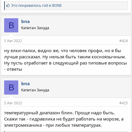
С
Это понравилось
rott
и
BONE
и
м
п
bna
B
а
Капитан Зануда
т
и
и
5 Авг 2022
#424
:
ну елки-палки, видно же, что человек профи, но я бы
лучше рассказал. Ну нельзя быть таким косноязычным.
Ну пусть отработает в следующий раз типовые вопросы
- ответы
bna
B
Капитан Зануда
5 Авг 2022
#425
температурный диапазон блин. Проще надо быть.
Скажи так - гидравлика не будет работать на морозе, а
электромеханика - при любых температурах.