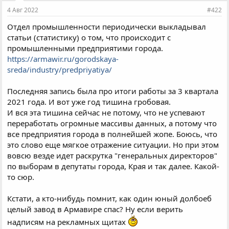
и
4 Авг 2022
#422
:
Отдел промышленности периодически выкладывал
статьи (статистику) о том, что происходит с
промышленными предприятими города.
https://armawir.ru/gorodskaya-
sreda/industry/predpriyatiya/
Последняя запись была про итоги работы за 3 квартала
2021 года. И вот уже год тишина гробовая.
И вся эта тишина сейчас не потому, что не успевают
переработать огромные массивы данных, а потому что
все предприятия города в полнейшей жопе. Боюсь, что
это слово еще мягкое отражение ситуации. Но при этом
вовсю везде идет раскрутка "генеральных директоров"
по выборам в депутаты города, Края и так далее. Какой-
то сюр.
Кстати, а кто-нибудь помнит, как один юный долбоеб
целый завод в Армавире спас? Ну если верить
надписям на рекламных щитах