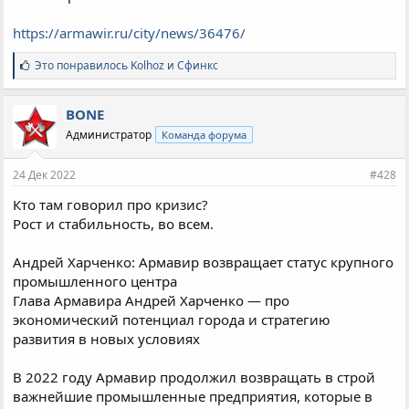
https://armawir.ru/city/news/36476/
С
Это понравилось
Kolhoz
и
Сфинкс
и
м
п
BONE
а
Администратор
Команда форума
т
и
и
24 Дек 2022
#428
:
Кто там говорил про кризис?
Рост и стабильность, во всем.
Андрей Харченко: Армавир возвращает статус крупного
промышленного центра
Глава Армавира Андрей Харченко — про
экономический потенциал города и стратегию
развития в новых условиях
В 2022 году Армавир продолжил возвращать в строй
важнейшие промышленные предприятия, которые в