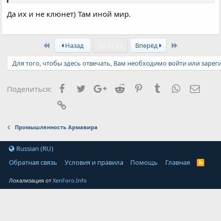
Да их и не клюнет) Там иной мир.
First
Last
Назад
22 из 23
Вперёд
Для того, чтобы здесь отвечать, Вам необходимо войти или зарег
Facebook
Twitter
Google+
Reddit
Pinterest
Tumblr
WhatsApp
Элект
Поделиться:
Ссылка
Промышленность Армавира
Russian (RU)
Обратная связь
Условия и правила
Помощь
Главная
Локализация от
XenForo.Info