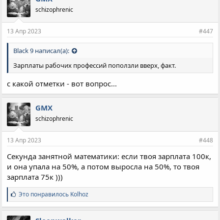
а
schizophrenic
т
и
и
13 Апр 2023
#447
:
Black 9 написал(а):
Зарплаты рабочих профессий поползли вверх, факт.
с какой отметки - вот вопрос...
GMX
schizophrenic
13 Апр 2023
#448
Секунда занятной математики: если твоя зарплата 100к,
и она упала на 50%, а потом выросла на 50%, то твоя
зарплата 75к )))
С
Это понравилось
Kolhoz
и
м
п