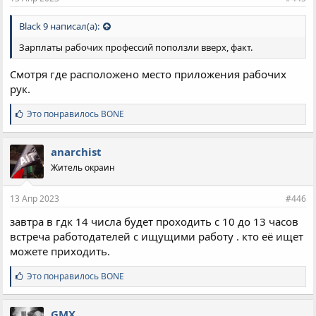
Black 9 написал(а):
Зарплаты рабочих профессий поползли вверх, факт.
Смотря где расположено место приложения рабочих
рук.
С
Это понравилось
BONE
и
м
п
anarchist
а
Житель окраин
т
и
и
13 Апр 2023
#446
:
завтра в гдк 14 числа будет проходить с 10 до 13 часов
встреча работодателей с ищущими работу . кто её ищет
можете приходить.
С
Это понравилось
BONE
и
м
п
GMX