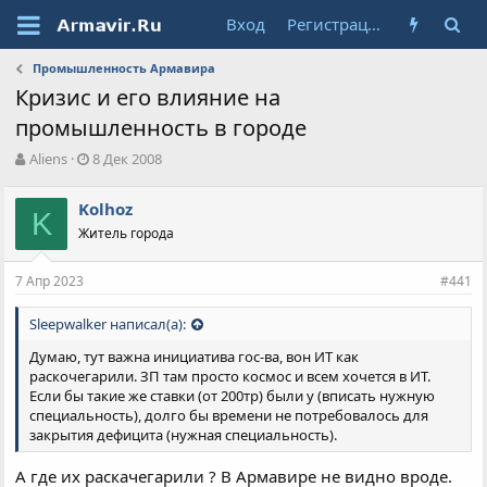
Вход
Регистрация
Промышленность Армавира
Кризис и его влияние на
промышленность в городе
А
Д
Aliens
8 Дек 2008
в
а
т
т
Kolhoz
о
K
а
Житель города
р
н
т
а
е
ч
7 Апр 2023
#441
м
а
ы
л
Sleepwalker написал(а):
а
Думаю, тут важна инициатива гос-ва, вон ИТ как
раскочегарили. ЗП там просто космос и всем хочется в ИТ.
Если бы такие же ставки (от 200тр) были у (вписать нужную
специальность), долго бы времени не потребовалось для
закрытия дефицита (нужная специальность).
А где их раскачегарили ? В Армавире не видно вроде.