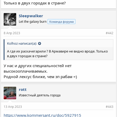
Только в двух городах в стране?
Sleepwalker
Let the galaxy burn
Команда форума
8 Апр 2023
#442
Kolhoz написал(а):
А где их раскачегарили ? В Армавире не видно вроде. Только
в двух городах в стране?
У нас и других специальностей нет
высокооплачиваемых.
Родной лексус ближе, чем зп рабам =)
rott
Известный деятель города
13 Апр 2023
#443
https://www.kommersant.ru/doc/5927915