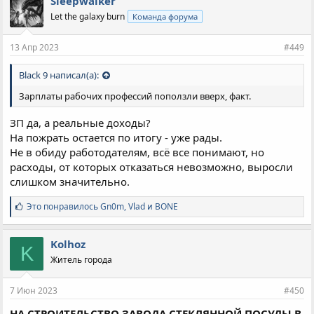
Sleepwalker
а
Let the galaxy burn
Команда форума
т
и
и
13 Апр 2023
#449
:
Black 9 написал(а):
Зарплаты рабочих профессий поползли вверх, факт.
ЗП да, а реальные доходы?
На пожрать остается по итогу - уже рады.
Не в обиду работодателям, всё все понимают, но
расходы, от которых отказаться невозможно, выросли
слишком значительно.
С
Это понравилось
Gn0m
,
Vlad
и
BONE
и
м
п
Kolhoz
K
а
Житель города
т
и
и
7 Июн 2023
#450
:
НА СТРОИТЕЛЬСТВО ЗАВОДА СТЕКЛЯННОЙ ПОСУДЫ В