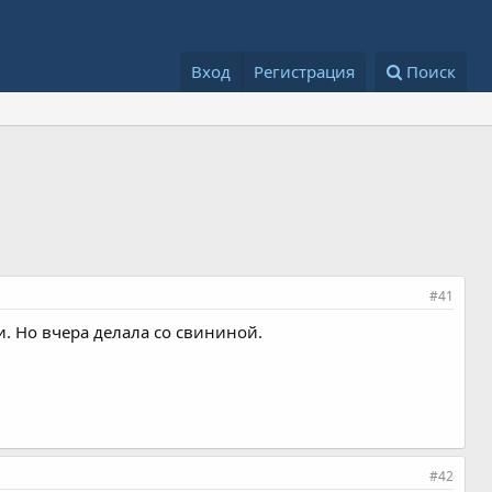
Вход
Регистрация
Поиск
#41
. Но вчера делала со свининой.
#42