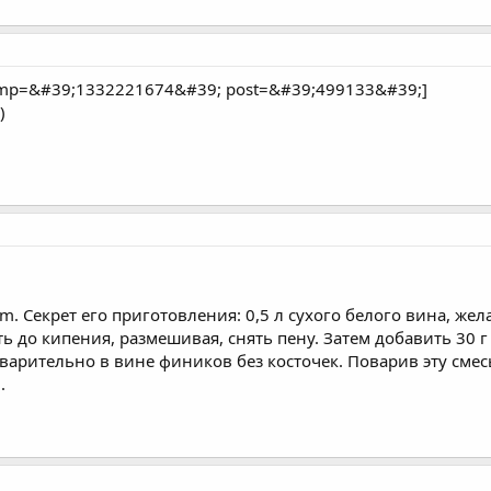
tamp=&#39;1332221674&#39; post=&#39;499133&#39;]
)
m. Секрет его приготовления: 0,5 л сухого белого вина, жел
ь до кипения, размешивая, снять пену. Затем добавить 30 г
арительно в вине фиников без косточек. Поварив эту смесь 
.