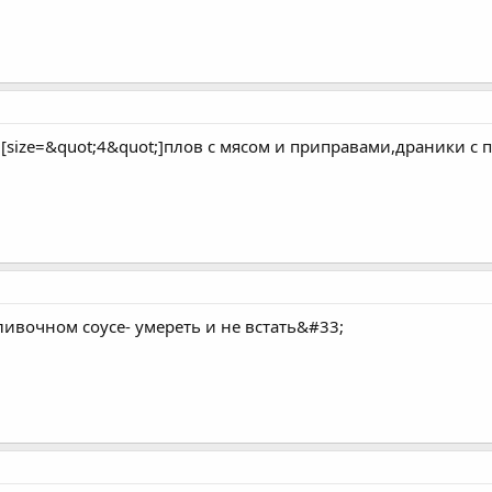
][size=&quot;4&quot;]плов с мясом и приправами,драники с
ливочном соусе- умереть и не встать&#33;