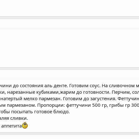
чини до состояния аль денте. Готовим соус. На сливочном
, нарезанные кубиками,жарим до готовности. Перчим, соли
 натертый мелко пармезан. Готовим до загустения. Фетту
тым пармезаном. Пропорции: феттучини 500 гр, грибы гр 300,
чтобы посыпать готовое блюдо.
вляя сливки.
 аппетита