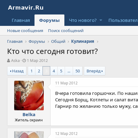
Главная
Форумы
Что нового?
Пользовате
Новые сообщения
Поиск сообщений
Главная
Форумы
Общий
Кулинария
Кто что сегодня готовит?
А
Д
Aska
1 Мар 2012
в
а
Назад
1
2
3
4
5
...
50
Вперёд
т
т
о
а
р
н
11 Мар 2012
т
а
Вчера готовила горшочки. По нашим
е
ч
м
а
Сегодня Борщ, Котлеты и салат вита
ы
л
Гарнир по желанию только мужу, са
а
Belka
Житель окраин
12 Мар 2012