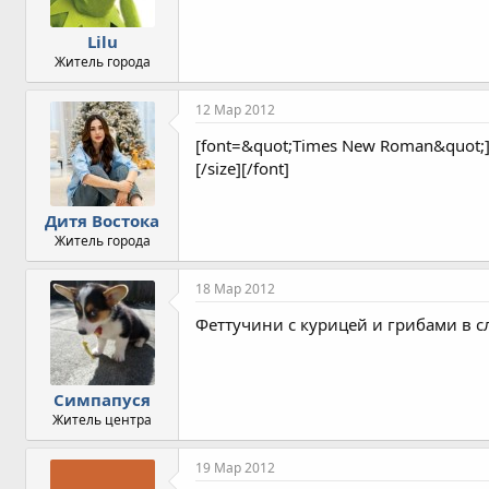
Lilu
Житель города
12 Мар 2012
[font=&quot;Times New Roman&quot;
[/size][/font]
Дитя Востока
Житель города
18 Мар 2012
Феттучини с курицей и грибами в с
Симпапуся
Житель центра
19 Мар 2012