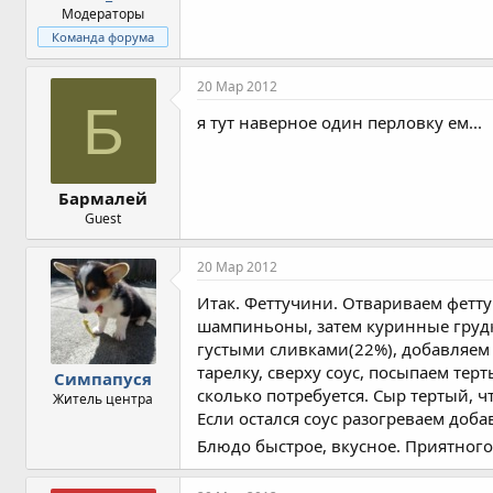
Модераторы
Команда форума
20 Мар 2012
Б
я тут наверное один перловку ем...
Бармалей
Guest
20 Мар 2012
Итак. Феттучини. Отвариваем фетту
шампиньоны, затем куринные грудки
густыми сливками(22%), добавляем
тарелку, сверху соус, посыпаем тер
Симпапуся
сколько потребуется. Сыр тертый, 
Житель центра
Если остался соус разогреваем доба
Блюдо быстрое, вкусное. Приятного