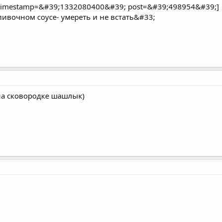
timestamp=&#39;1332080400&#39; post=&#39;498954&#39;]
ливочном соусе- умереть и не встать&#33;
 на сковородке шашлык)