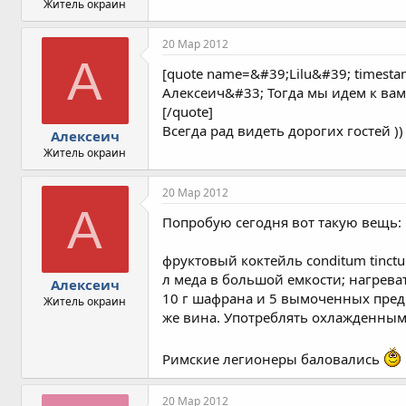
Житель окраин
20 Мар 2012
А
[quote name=&#39;Lilu&#39; times
Алексеич&#33; Тогда мы идем к вам
[/quote]
Всегда рад видеть дорогих гостей ))
Алексеич
Житель окраин
20 Мар 2012
А
Попробую сегодня вот такую вещь:
фруктовый коктейль conditum tinctu
л меда в большой емкости; нагреват
Алексеич
10 г шафрана и 5 вымоченных предв
Житель окраин
же вина. Употреблять охлажденным
Римские легионеры баловались
20 Мар 2012