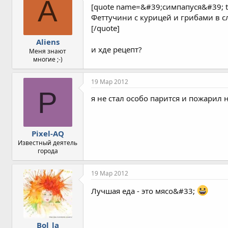
A
[quote name=&#39;симпапуся&#39; 
Феттучини с курицей и грибами в с
[/quote]
Aliens
и хде рецепт?
Меня знают
многие ;-)
19 Мар 2012
P
я не стал особо парится и пожарил
Pixel-AQ
Известный деятель
города
19 Мар 2012
Лучшая еда - это мясо&#33;
Bol_la