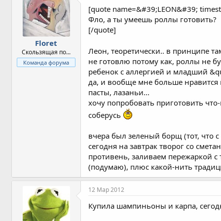
[quote name=&#39;LEON&#39; time
Фло, а ты умеешь роллы готовить?
[/quote]
Floret
Леон, теоретически.. в принципе та
Скользящая по...
не готовлю потому как, роллы не бу
Команда форума
ребенок с аллергией и младший &qu
да, и вообще мне больше нравится 
пасты, лазаньи...
хочу попробовать приготовить что-н
соберусь
вчера был зеленый борщ (тот, что 
сегодня на завтрак творог со смет
противень, заливаем пережаркой с 
(подумаю), плюс какой-нить тради
12 Мар 2012
Купила шампиньоны и карпа, сегодня