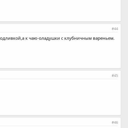
#44
 подливкой,а к чаю-оладушки с клубничным вареньем.
#45
#46