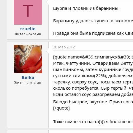
T
шурпа и пловик из баранины.
Баранину удалось купить в экономе
truelie
Правда она была подписана как Сви
Житель окраин
20 Мар 2012
[quote name=&#39;симпапуся&#39; 
Итак. Феттучини. Отвариваем фетту
шампиньоны, затем куринные грудки
густыми сливками(22%), добавляем
Belka
тарелку, сверху соус, посыпаем тер
Житель окраин
сколько потребуется. Сыр тертый, 
Если остался соус разогреваем доба
Блюдо быстрое, вкусное. Приятного
[/quote]
Тоже самое что паста)))) я больше