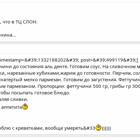
, что в ТЦ СЛОН.
нина...
timestamp=&#39;1332188202&#39; post=&#39;499119&#39;]
чини до состояния аль денте. Готовим соус. На сливочном
, нарезанные кубиками,жарим до готовности. Перчим, соли
 натертый мелко пармезан. Готовим до загустения. Фетту
тым пармезаном. Пропорции: феттучини 500 гр, грибы гр 300,
чтобы посыпать готовое блюдо.
вляя сливки.
 аппетита
 люблю с креветками, вообще умереть&#33
))))))