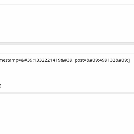
imestamp=&#39;1332221419&#39; post=&#39;499132&#39;]
)