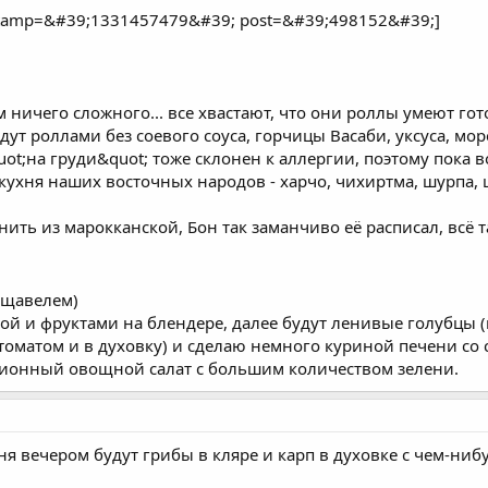
stamp=&#39;1331457479&#39; post=&#39;498152&#39;]
м ничего сложного... все хвастают, что они роллы умеют го
дут роллами без соевого соуса, горчицы Васаби, уксуса, мор
ot;на груди&quot; тоже склонен к аллергии, поэтому пока в
кухня наших восточных народов - харчо, чихиртма, шурпа, ш
ить из марокканской, Бон так заманчиво её расписал, всё 
с щавелем)
аной и фруктами на блендере, далее будут ленивые голубцы 
томатом и в духовку) и сделаю немного куриной печени со с
ционный овощной салат с большим количеством зелени.
 вечером будут грибы в кляре и карп в духовке с чем-нибуд