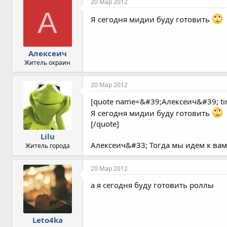
20 Мар 2012
А
Я сегодня мидии буду готовить
Алексеич
Житель окраин
20 Мар 2012
[quote name=&#39;Алексеич&#39; t
Я сегодня мидии буду готовить
[/quote]
Lilu
Алексеич&#33; Тогда мы идем к вам
Житель города
20 Мар 2012
а я сегодня буду готовить роллы
Leto4ka