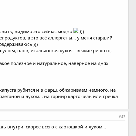
товить, видимо это сейчас модно
)
епродуктов, а это всё аллергены... у меня старший
оздерживаюсь )))
улюм, плов, итальянская кухня - всякие ризотто,
такое полезное и натуральное, наверное на днях
(капуста рубится и в фарш, обжариваем немного, на
метаной и луком... на гарнир картофель или гречка
#43
ь внутри, скорее всего с картошкой и луком...