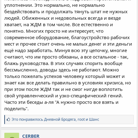
уплотнении. Это нормально, не нормально
бездействовать и продолжать тянуть штат не нужных
людей. Обиженных и недовольных всегда и везде
хватает, на ЖДМ в том числе. Все естественно и
понятно. Многих просто не интересует, что
современное оборудование, благоустройство рабочих
мест и прочее стоит очень не малых денег и эти деньги
ещё надо заработать. Минуя всю эту цепочку, многие
считают, что им просто обязаны, а все остальное - так,
блажь руководства. В этих случаях спорить вообще
бессмысленно, доводы здесь не работают. Можно
только пожелать успехов человеку который может и
знает как все делать правильно в условиях кризиса, но
при этом после ЖДМ так и не смог нигде воплотить
свой управленческий и узко-специфический гений.
Часто эти беседы а-ля "А нужно просто все взять и
поделить".
С
Это понравилось
Дневной Бродяга
,
root
и
Шанс
и
м
п
CERBER