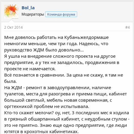
Bol_la
Модераторы
Команда форума
2 Окт 2014
#4
Мне довелось работать на Кубаньжелдормаше
немногим меньше, чем три года. Надеюсь, что
руководство ЖДМ было довольно...
Я ушла на внедрение сложного проекта на другое
предприятие, а у тех не заладилось, продвижения в
проекте не намечается.
Всё познается в сравнении. За цеха не скажу, я там не
была.
На ЖДМ - ремонт в заводоуправлении, наличие
туалетов, места для разогрева и приема пищи, кабинет
большой светлый, мебель новая современная, с
оргтехникой проблем не испытывала.
Кто-то скажет мелочи? оу, нет, 3 последних мес я ходила
в грязный обшарпанный кабинет, с неудобным стулом -
это не приятно. Знаю еще одно предприятие, где люди
ютятся в крохотных кабинетиках.