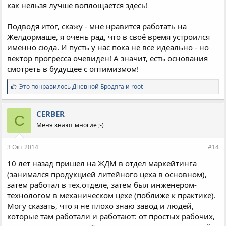
как нельзя лучше воплощается здесь!
Подводя итог, скажу - мне нравится работать на
Желдормаше, я очень рад, что в своё время устроился
именно сюда. И пусть у нас пока не всё идеально - но
вектор прогресса очевиден! А значит, есть основания
смотреть в будущее с оптимизмом!
С
Это понравилось
Дневной Бродяга
и
root
и
м
п
CERBER
C
а
Меня знают многие ;-)
т
и
и
3 Окт 2014
#14
:
10 лет назад пришел на ЖДМ в отдел маркейтинга
(занимался продукцией литейного цеха в основном),
затем работал в тех.отделе, затем был инженером-
технологом в механическом цехе (поближе к практике).
Могу сказать, что я не плохо знаю завод и людей,
которые там работали и работают: от простых рабочих,