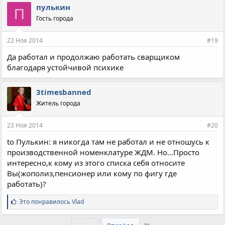
пулькин
П
Гость города
22 Ноя 2014
#19
Да работал и продолжаю работать сварщиком
благодаря устойчивой психике
3timesbanned
Житель города
23 Ноя 2014
#20
to Пулькин: я никогда там не работал и не отношусь к
производственной номенклатуре ЖДМ. Но...Просто
интересно,к кому из этого списка себя относите
Вы(жополиз,пенсионер или кому по фигу где
работать)?
С
Это понравилось
Vlad
и
м