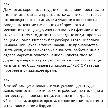
***
Да многих хороших сотрудников выгоняли просто за то
что они много знали про своих начальников, которые
не посредственно принимали участие в воростве на
заводе нынешние начальники сборочного и
механического цеха,думаю называть их фамилии нет
смысла потому что, директор завода не видит простых
вещей он выгоняет всех без разбора. И это не только
начальники цехов, а также начальник производства
Честников, а еще некоторые личности работающие в
отделе маркетинга!Которые якобы служат своему
директору верой и правдой! Тут можно много что еще
написать, но буду надеяться может ДИРЕКТОР завода
прозреет в ближайшее время.
***
В литейном цехе невыносимые условия для труда,
задымлённость, практически не работает вентиляция и
нет места для приёма пищи, изношенные краны,
убитые печи, дырявая крыша, ветхие кирпичные стены
и технологический бардак.