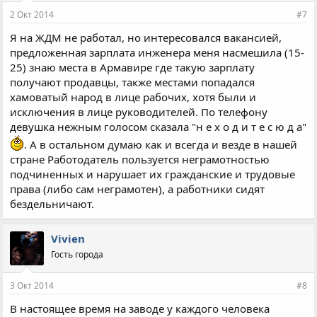
2 Окт 2014
#7
Я на ЖДМ не работал, но интересовался вакансией,
предложенная зарплата инженера меня насмешила (15-
25) знаю места в Армавире где такую зарплату
получают продавцы, также местами попадался
хамоватый народ в лице рабочих, хотя были и
исключения в лице руководителей. По телефону
девушка нежным голосом сказала "н е х о д и т е с ю д а"
. А в остальном думаю как и всегда и везде в нашей
стране Работодатель пользуется неграмотностью
подчиненных и нарушает их гражданские и трудовые
права (либо сам неграмотен), а работники сидят
бездельничают.
Vivien
Гость города
3 Окт 2014
#8
В настоящее время на заводе у каждого человека