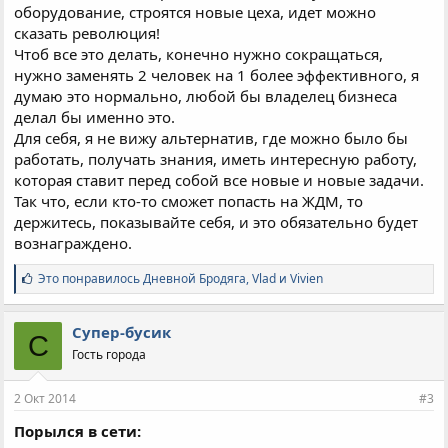
оборудование, строятся новые цеха, идет можно
сказать революция!
Чтоб все это делать, конечно нужно сокращаться,
нужно заменять 2 человек на 1 более эффективного, я
думаю это нормально, любой бы владелец бизнеса
делал бы именно это.
Для себя, я не вижу альтернатив, где можно было бы
работать, получать знания, иметь интересную работу,
которая ставит перед собой все новые и новые задачи.
Так что, если кто-то сможет попасть на ЖДМ, то
держитесь, показывайте себя, и это обязательно будет
вознаграждено.
С
Это понравилось
Дневной Бродяга
,
Vlad
и
Vivien
и
м
п
Супер-бусик
С
а
Гость города
т
и
и
2 Окт 2014
#3
:
Порылся в сети: