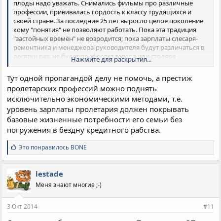
плоды надо уважать. Снимались фильмы про различные
профессии, прививалась гордость к классу трудящихся и
своей стране. За последние 25 лет выросло целое поколение
кому "понятия" не позволяют работать. Пока эта традиция
"застойных времён" не возродится; пока зарплаты слесаря-
ремонтника и менеджера-руководителя будут различаться в
десятки раз, не будет профессия токаря или столяра
Нажмите для раскрытия...
престижной
Тут одной пропагандой делу не помочь, а престиж
пролетарских профессий можно поднять
исключительно экономическими методами, т.е.
уровень зарплаты пролетария должен покрывать
базовые жизненные потребности его семьи без
погружения в бездну кредитного рабства.
С
Это понравилось
BONE
и
м
п
lestade
а
Меня знают многие ;-)
т
и
и
3 Окт 2014
#11
: