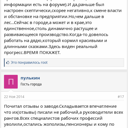
информации есть на форуме).И да,раньше был
настроен скептически,скорее негативно,к смене власти
и обстановке на предприятии.Но,чем дальше в
лес...Сейчас в городе,а может и в крае,это
единственное,столь динамично растущее и
развивающееся производство.Когда-то довелось
работать на дядю,который кормил красивыми и
длинными сказками.Здесь виден реальный
прогресс.ВРЕМЯ ПОКАЖЕТ.
С
Это понравилось
root
и
м
п
пулькин
П
а
Гость города
т
и
и
22 Ноя 2014
#17
:
Почитал отзывы о заводе.Складывается впечатление
что их(отзывы) писали не рабочий,а руководители всех
рангов.Всех специалистов рабочих профессий
уволили,остались жополизы,пенсионеры и кому по