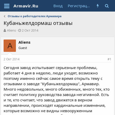
Вход
Регистрация
Отзывы о работодателях Армавира
Кубаньжелдормаш отзывы
А
Д
Aliens
2 Окт 2014
в
а
т
т
Aliens
о
A
а
Guest
р
н
т
а
е
ч
2 Окт 2014
#1
м
а
ы
л
Сегодня завод испытывает серьезные проблемы,
а
работает 4 дня в неделю, люди уходят, возможно
поэтому именно сейчас самое время открыть тему с
отзывами о заводе "Кубаньжелдормаш", Армавир.
Много недовольных, много обиженных, много тех, кто
считает политику руководства завода негативной. Есть
и те, кто считает, что завод движется в верном
направлении, происходят кардинальные изменения,
которые возможно не видны невооруженным