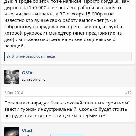
Дык я вроде об этом тоже написал. Просто когда ЗП зам
директора 150 000р. и часть его работы выполняют
многчисленные замы, а ЗП слесаря 15 000р и не
известно кто лучше свою работу выполняет (т.к. к
собранному оборудованию претензий нет, а служба
которой руководит менеджер тянет предприятие на
дно) им тяжело смотреть на жизнь с одинаковых
позиций.
С
Это понравилось
Freeze
и
м
п
GMX
а
schizophrenic
т
и
и
3 Окт 2014
#12
:
Предлагаю наряду с "сельскохозяйственным туризмом"
ввести туризм индустриальный. Сколько будет стоить
потрудиться в кузнечном цехе и в термичке?
Vlad