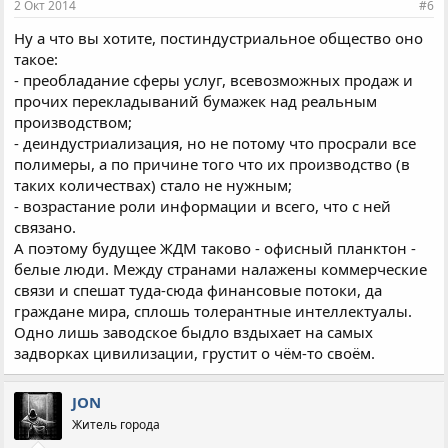
2 Окт 2014
#6
:
Ну а что вы хотите, постиндустриальное общество оно
такое:
- преобладание сферы услуг, всевозможных продаж и
прочих перекладываний бумажек над реальным
производством;
- деиндустриализация, но не потому что просрали все
полимеры, а по причине того что их производство (в
таких количествах) стало не нужным;
- возрастание роли информации и всего, что с ней
связано.
А поэтому будущее ЖДМ таково - офисный планктон -
белые люди. Между странами налажены коммерческие
связи и спешат туда-сюда финансовые потоки, да
граждане мира, сплошь толерантные интеллектуалы.
Одно лишь заводское быдло вздыхает на самых
задворках цивилизации, грустит о чём-то своём.
JON
Житель города