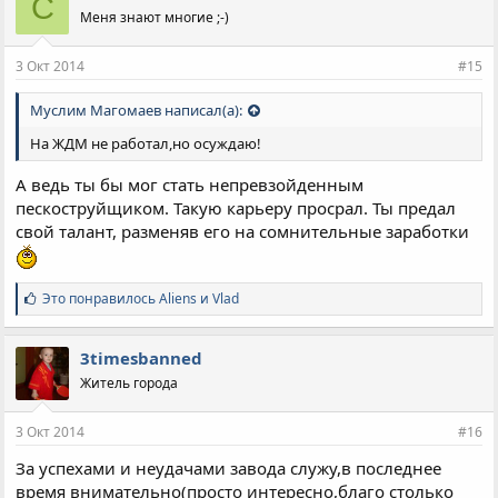
C
а
Меня знают многие ;-)
т
и
и
3 Окт 2014
#15
:
Муслим Магомаев написал(а):
На ЖДМ не работал,но осуждаю!
А ведь ты бы мог стать непревзойденным
пескоструйщиком. Такую карьеру просрал. Ты предал
свой талант, разменяв его на сомнительные заработки
С
Это понравилось
Aliens
и
Vlad
и
м
п
3timesbanned
а
Житель города
т
и
и
3 Окт 2014
#16
:
За успехами и неудачами завода служу,в последнее
время внимательно(просто интересно,благо столько