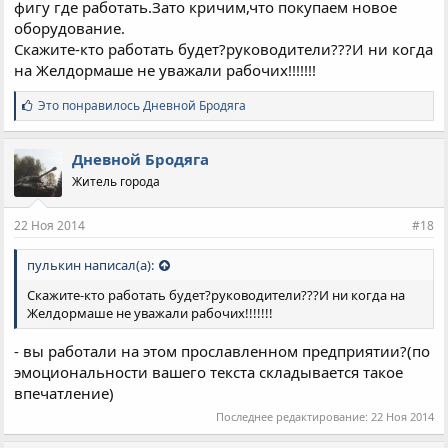
фигу где работать.Зато кричим,что покупаем новое
оборудование.
Скажите-кто работать будет?руководители???И ни когда
на Желдормаше не уважали рабочих!!!!!!!
С
Это понравилось
Дневной Бродяга
и
м
п
Дневной Бродяга
а
Житель города
т
и
и
22 Ноя 2014
#18
:
пулькин написал(а):
Скажите-кто работать будет?руководители???И ни когда на
Желдормаше не уважали рабочих!!!!!!!
- вы работали на этом прославленном предприятии?(по
эмоциональности вашего текста складывается такое
впечатление)
Последнее редактирование:
22 Ноя 2014