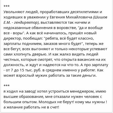
***
Увольняют людей, проработавших десятилетиями и
ходивших в уважении у Евгения Михайловича
(Шишов
Е.М. - гендиректор)
, выставляются так ничем и
недоказанные обвинения в воровстве, "да и вообще
все - воры". А как всё начиналось, пришёл новый
директор, пообещал: "ребята, всё будет классно,
зарплаты поднимем, заказов много будет", теперь же
все бегут, всех выгоняют и только некоторые успевают
сами хлопнуть дверью. И как жалко видеть людей
честных, которые смотрят, что открыта вакансия на их
должность, и ждут и надеются на что-то. А про зарплату
- от 7 до 15 тыс. руб. в среднем именно у работяг. Как
может взрослый мужик работать за такие деньги.
***
я ходил на завод! хотел устроиться менеджером, имею
высшее образование, мне отказали нужен человек с
большим опытом. Молодых не берут! кому мы нужны !
а желание работать не в счет!