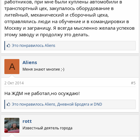
работников, при мне были куплены автомобили в
транспортный цех, закупалось оборудование в
литейный, механический и сборочный цеха,
отправлялись люди на обучение и в командировки в
Москву и заграницу. Я всегда мысленно желала успехов
этому заводу и продолжу это делать.
С
Это понравилось
Aliens
и
м
п
Aliens
A
а
Меня знают многие ;-)
т
и
и
2 Окт 2014
#5
:
На ЖДМ не работал,но осуждаю!
С
Это понравилось
Aliens
,
Дневной Бродяга
и
DND
и
м
п
rott
а
Известный деятель города
т
и
и