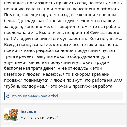
появилась возможность проявить себя, показать, что ты
не только хочешь, но и можешь качественно работать.
Помню, как еще пару лет назад все хорошие новости
бежал "докладывать" только один человек на нашем
заводе и, конечно же, он говорил о том, что вся работа
проделана им.... Было очень неприятно! Сейчас такого
нет! У людей появился стимул работать! Хотя не у всех...
Всегда найдутся такие, которым всё не так и всё не то:
премия - мало, разработка новой продукции - пустая
трата времени, закупка нового оборудования для
улучшения качества продукции и условий труда -
бесполезная трата денег! Я не отношусь к этой
категории людей, надеюсь, что в скором времени
продажи поднимутся и люди поймут, что работа на ЗАО
"Кубаньжелдормаш" - это очень престижная работа!
С
Это понравилось
root
и
Vlad
и
м
п
lestade
а
Меня знают многие ;-)
т
и