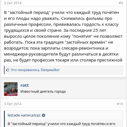
и
3 Окт 2014
#9
:
В "застойный период" учили что каждый труд почётен
и его плоды надо уважать. Снимались фильмы про
различные профессии, прививалась гордость к классу
трудящихся и своей стране. За последние 25 лет
выросло целое поколение кому "понятия" не позволяют
работать. Пока эта традиция "застойных времён" не
возродится; пока зарплаты слесаря-ремонтника и
менеджера-руководителя будут различаться в десятки
раз, не будет профессия токаря или столяра престижной
С
Это понравилось
Sleepwalker
и
м
п
rott
а
Известный деятель города
т
и
и
3 Окт 2014
#10
:
lestade написал(а):
В "застойный период" учили что каждый труд почётен и его