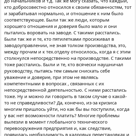
до начальников и т.д. Так же могу сказать, что каждый,
кто добросовестно относился к своим обязанностям, тот
и зарабатывал нормально, и отношение к ним было
соответствующее. Были так же люди, которым
хорошего отношения и доверия было мало и они
пытались воровать на заводе. С такими расстались.
Были так же и те, кто пятилетками просиживал в
заводоуправлении, не зная толком производства, это,
между прочим и к тех.отделу относилось, когда я с этим
столкнулся непосредственно на производстве. С такими
тоже расстались. Были и те, кто всячески наушничал
руководству, пытаясь тем самым снискать себе
уважение и доверие, при этом не являясь
компетентными в вопросах , связанных с их
непосредственной деятельностью. С ними расстались
тоже. Ну и можно ли говорить в таком случае о какой-
то не справедливости? Да, конечно, из-за кризиса
многим пришлось уйти, но как бы вы поступили, когда
у вас нет возможности платить? Многие проблемы
вылезли в момент глобального технического
перевооружения предприятия и, как следствие,
появилась необходимость в кадровых перестановках и