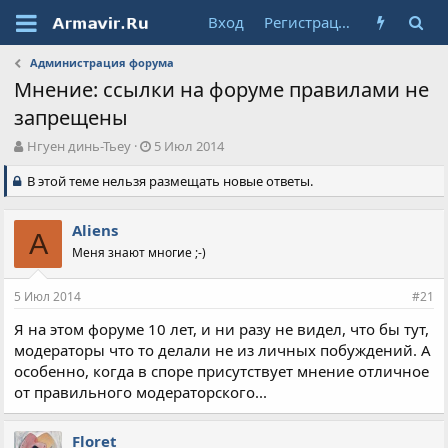
Вход
Регистрация
Администрация форума
Мнение: ссылки на форуме правилами не
запрещены
А
Д
Нгуен динь-Тьеу
5 Июл 2014
в
а
В этой теме нельзя размещать новые ответы.
т
т
о
а
р
н
Aliens
т
а
A
е
Меня знают многие ;-)
ч
м
а
ы
л
5 Июл 2014
#21
а
Я на этом форуме 10 лет, и ни разу не видел, что бы тут,
модераторы что то делали не из личных побуждений. А
особенно, когда в споре присутствует мнение отличное
от правильного модераторского...
Floret