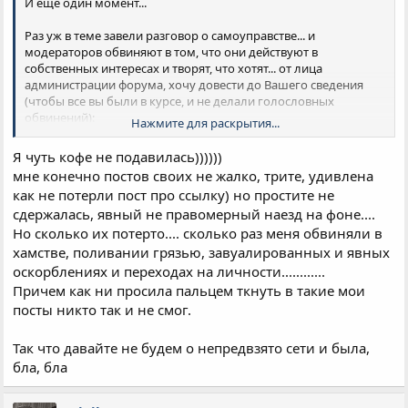
И ещё один момент...
Раз уж в теме завели разговор о самоуправстве... и
модераторов обвиняют в том, что они действуют в
собственных интересах и творят, что хотят... от лица
администрации форума, хочу довести до Вашего сведения
(чтобы все вы были в курсе, и не делали голословных
обвинений):
Нажмите для раскрытия...
Модераторы и админы выполняют свою работу в
соответствие с правилами форума!
Я чуть кофе не подавилась))))))
Полное или частичное удаление и редактирование постов
мне конечно постов своих не жалко, трите, удивлена
пользователей, а также вынесение им предупреждений,
как не потерли пост про ссылку) но простите не
производится не из-за каких-то личных побуждений, а
сдержалась, явный не правомерный наезд на фоне....
согласно правил форума, и в связи с их нарушением... в том
числе, действия модераторов являются откликом на
Но сколько их потерто.... сколько раз меня обвиняли в
поступившую жалобу!
хамстве, поливании грязью, завуалированных и явных
Редактируемые и удаляемые сообщения, содержащие в себе
оскорблениях и переходах на личности............
нарушения правил, сохраняются в варианте "до
Причем как ни просила пальцем ткнуть в такие мои
редактирования"... то есть с нарушением.... И в случае
посты никто так и не смог.
несогласия пользователя с действиями администрации,
пользователю может быть предоставлено подтверждение,
разъяснение действий модератора, и если необходимо,
Так что давайте не будем о непредвзято сети и была,
предоставлено доказательство вины пользователя.
бла, бла
p.s. Не переходите на личности, не делайте публичных