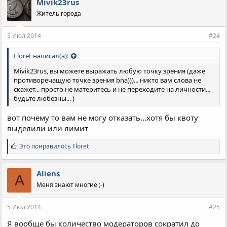
Mivik23rus
замечаний пользователям, не оскорбляйте никого, хоть
прямо, хоть завуалированно, и будет вам счастье... никто не
Житель города
будет редактировать ваши сообщения или удалять их...
5 Июл 2014
#24
Floret написал(а):
Mivik23rus, вы можете выражать любую точку зрения (даже
противоречащую точке зрения bna)))... никто вам слова не
скажет... просто не материтесь и не переходите на личности...
будьте любезны... )
вот почему то вам не могу отказать...хотя бы квоту
выделили или лимит
С
Это понравилось
Floret
и
м
п
Aliens
A
а
Меня знают многие ;-)
т
и
и
5 Июл 2014
#25
:
Я вообще бы количество модераторов сократил до