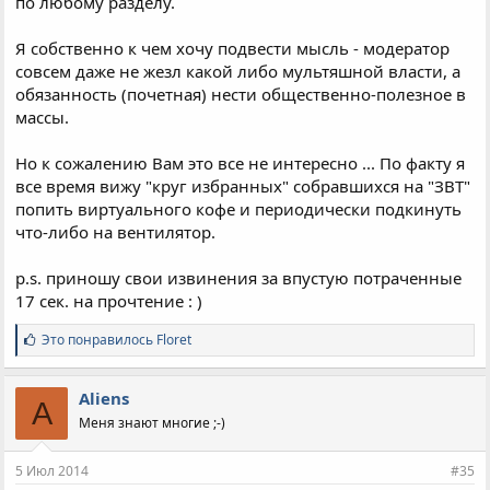
по любому разделу.
Я собственно к чем хочу подвести мысль - модератор
совсем даже не жезл какой либо мультяшной власти, а
обязанность (почетная) нести общественно-полезное в
массы.
Но к сожалению Вам это все не интересно ... По факту я
все время вижу "круг избранных" собравшихся на "ЗВТ"
попить виртуального кофе и периодически подкинуть
что-либо на вентилятор.
p.s. приношу свои извинения за впустую потраченные
17 сек. на прочтение : )
С
Это понравилось
Floret
и
м
п
Aliens
A
а
Меня знают многие ;-)
т
и
и
5 Июл 2014
#35
: