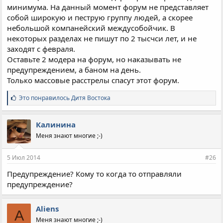
минимума. На данный момент форум не представляет
собой широкую и пеструю группу людей, а скорее
небольшой компанейский междусобойчик. В
некоторых разделах не пишут по 2 тысчси лет, и не
заходят с февраля.
Оставьте 2 модера на форум, но наказывать не
предупреждением, а баном на день.
Только массовые расстрелы спасут этот форум.
С
Это понравилось
Дитя Востока
и
м
п
Калинина
а
Меня знают многие ;-)
т
и
и
5 Июл 2014
#26
:
Предупреждение? Кому то когда то отправляли
предупреждение?
Aliens
A
Меня знают многие ;-)