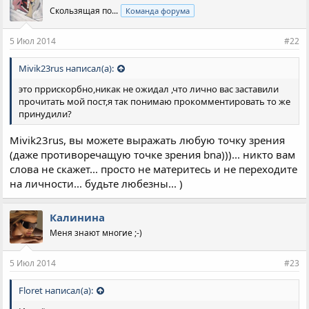
Скользящая по...
Команда форума
5 Июл 2014
#22
Mivik23rus написал(а):
это пррискорбно,никак не ожидал ,что лично вас заставили
прочитать мой пост,я так понимаю прокомментировать то же
принудили?
Mivik23rus, вы можете выражать любую точку зрения
(даже противоречащую точке зрения bna)))... никто вам
слова не скажет... просто не материтесь и не переходите
на личности... будьте любезны... )
Калинина
Меня знают многие ;-)
5 Июл 2014
#23
Floret написал(а):