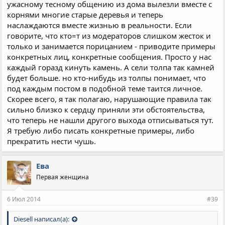
порицание происходящего вызывает автоматическую
ужасному тесному общению из дома вылезли вместе с
адвокатскую защиту члена семьи ...
корнями многие старые деревья и теперь
наслаждаются вместе жизнью в реальности. Если
Можно сколь угодно сотрясать лужу свои пуком возмущения
говорите, что кто=т из модераторов слишком жесток и
(прошу прощения за такое сравнение) - это лишь придаст
только и занимается порицанием - приводите примеры
процессу варения "избранных" в собственном соку
конкретных лиц, конкретные сообщения. Просто у нас
пикантности и оригинальности блюда.
каждый горазд кинуть камень. А сели толпа так камней
Итоговую линию не хочу проводить. Очень хочется еще раз
будет больше. но кто-нибудь из толпы понимает, что
обратиться к "элите". Уважаемые Вы наши, несите в массы
под каждым постом в подобной теме таится личное.
меньше карательного и больше созидательного.
Скорее всего, я так полагаю, нарушающие правила так
сильно близко к сердцу приняли эти обстоятельства,
Спасибо : )
что теперь не нашли другого выхода отписываться тут.
Я требую либо писать конкретные примеры, либо
прекратить нести чушь.
Ева
Первая женщина
6 Июл 2014
#39
Diesell написал(а):