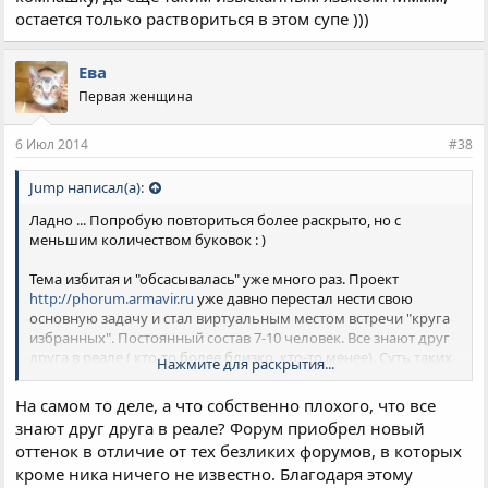
остается только раствориться в этом супе )))
Ева
Первая женщина
6 Июл 2014
#38
Jump написал(а):
Ладно ... Попробую повториться более раскрыто, но с
меньшим количеством буковок : )
Тема избитая и "обсасывалась" уже много раз. Проект
http://phorum.armavir.ru
уже давно перестал нести свою
основную задачу и стал виртуальным местом встречи "круга
избранных". Постоянный состав 7-10 человек. Все знают друг
друга в реале ( кто-то более близко, кто-то менее). Суть таких
Нажмите для раскрытия...
отношений несет некую praesumptio innocentiae и сводится к
тому, что любое, даже негативно-аморальное поведение
На самом то деле, а что собственно плохого, что все
"избранного" не несет порицания. Идет либо отыгрыш в
знают друг друга в реале? Форум приобрел новый
помощь, либо банальный "взгляд сквозь пальцы". Ну и
оттенок в отличие от тех безликих форумов, в которых
естественно это приводит к эффекту снежного кома, что в
кроме ника ничего не известно. Благодаря этому
итоге и выливается в перегибание полномочий. Любое же