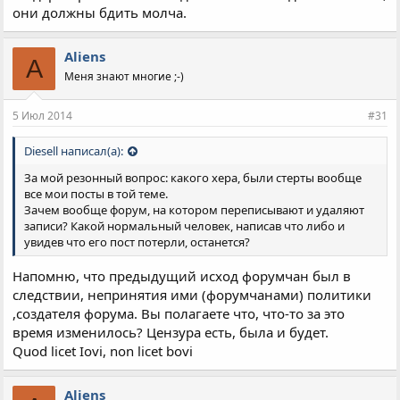
они должны бдить молча.
Aliens
A
Меня знают многие ;-)
5 Июл 2014
#31
Diesell написал(а):
За мой резонный вопрос: какого хера, были стерты вообще
все мои посты в той теме.
Зачем вообще форум, на котором переписывают и удаляют
записи? Какой нормальный человек, написав что либо и
увидев что его пост потерли, останется?
Напомню, что предыдущий исход форумчан был в
следствии, непринятия ими (форумчанами) политики
,создателя форума. Вы полагаете что, что-то за это
время изменилось? Цензура есть, была и будет.
Quod licet Iovi, non licet bovi
Aliens