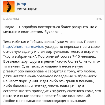
Jump
Житель города
6 Июл 2014
#36
Ладно ... Попробую повториться более раскрыто, но с
меньшим количеством буковок : )
Тема избитая и "обсасывалась" уже много раз. Проект
http://phorum.armavir.ru
уже давно перестал нести свою
основную задачу и стал виртуальным местом встречи
"круга избранных". Постоянный состав 7-10 человек.
Все знают друг друга в реале ( кто-то более близко, кто-
то менее). Суть таких отношений несет некую
praesumptio innocentiae и сводится к тому, что любое,
даже негативно-аморальное поведение "избранного"
не несет порицания. Идет либо отыгрыш в помощь,
либо банальный "взгляд сквозь пальцы". Ну и
естественно это приводит к эффекту снежного кома, что
в итоге и выливается в перегибание полномочий.
Любое же порицание происходящего вызывает