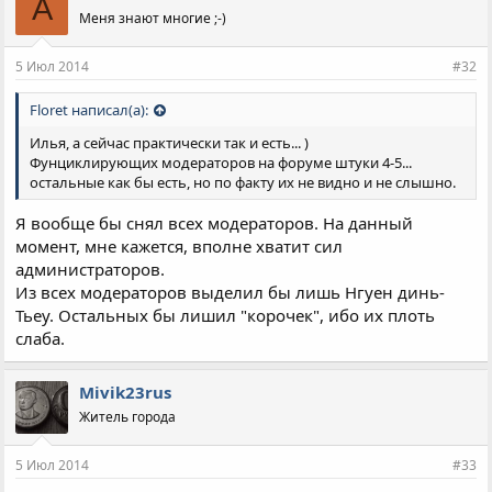
A
Меня знают многие ;-)
5 Июл 2014
#32
Floret написал(а):
Илья, а сейчас практически так и есть... )
Фунциклирующих модераторов на форуме штуки 4-5...
остальные как бы есть, но по факту их не видно и не слышно.
Я вообще бы снял всех модераторов. На данный
момент, мне кажется, вполне хватит сил
администраторов.
Из всех модераторов выделил бы лишь
Нгуен динь-
Тьеу. Остальных бы лишил "корочек", ибо их плоть
слаба.
Mivik23rus
Житель города
5 Июл 2014
#33