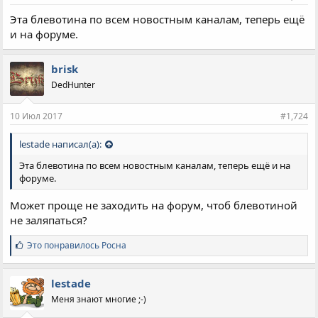
Эта блевотина по всем новостным каналам, теперь ещё
и на форуме.
brisk
DedHunter
10 Июл 2017
#1,724
lestade написал(а):
Эта блевотина по всем новостным каналам, теперь ещё и на
форуме.
Может проще не заходить на форум, чтоб блевотиной
не заляпаться?
С
Это понравилось
Росна
и
м
п
lestade
а
Меня знают многие ;-)
т
и