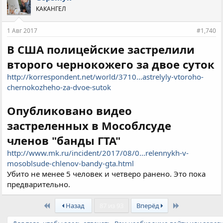
КАКАНГЕЛ
1 Авг 2017
#1,740
В США полицейские застрелили
второго чернокожего за двое суток
http://korrespondent.net/world/3710...astrelyly-vtoroho-
chernokozheho-za-dvoe-sutok
Опубликовано видео
застреленных в Мособлсуде
членов "банды ГТА"
http://www.mk.ru/incident/2017/08/0...relennykh-v-
mosoblsude-chlenov-bandy-gta.html
Убито не менее 5 человек и четверо ранено. Это пока
предварительно.
First
Last
Назад
87 из 93
Вперёд