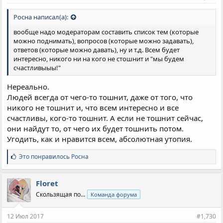
Росна написал(а):
вообще надо модераторам составить список тем (которые
можно поднимать), вопросов (которые можно задавать),
ответов (которые можно давать), ну и т.д. Всем будет
интересно, никого ни на кого не стошнит и "мы будем
счастливыыы!"
Нереально.
Людей всегда от чего-то тошнит, даже от того, что
никого не тошнит и, что всем интересно и все
счастливы, кого-то тошнит. А если не тошнит сейчас,
они найдут то, от чего их будет тошнить потом.
Угодить, как и нравится всем, абсолютная утопия.
С
Это понравилось
Росна
и
м
п
Floret
а
Скользящая по...
Команда форума
т
и
и
12 Июл 2017
#1,730
: