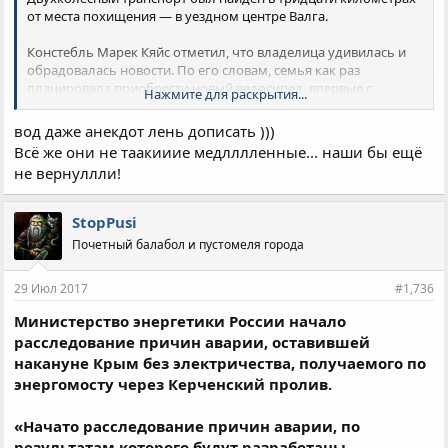
от места похищения — в уездном центре Валга.
Констебль Марек Кяйс отметил, что владелица удивилась и
обрадовалась новости. По его словам, семья как раз
планировала приобрести новый велосипед, впервые с
Нажмите для раскрытия...
момента кражи.
вод даже анекдот лень дописать )))
«Они даже пошутили, что, может, нет смысла покупать
Всё же они не таакииие медлллленные... наши бы ещё
новый: вдруг вернут старый», — цитирует полицейского
не вернуллли!
«
Лента.ру
».
StopPusi
Почетный балабол и пустомеля города
29 Июл 2017
#1,736
Министерство энергетики России начало
расследование причин аварии, оставившей
накануне Крым без электричества, получаемого по
энергомосту через Керченский пролив.
«Начато расследование причин аварии, по
результатам которого будут разработаны