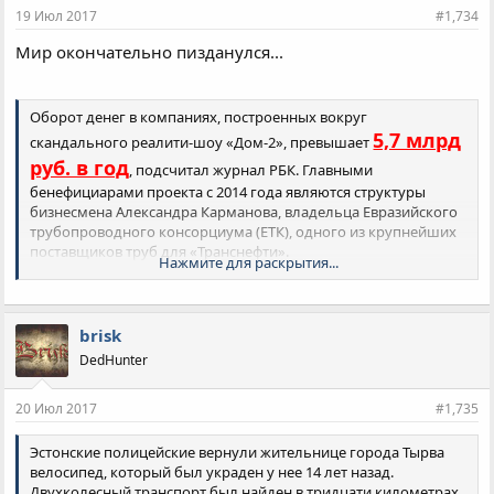
и
19 Июл 2017
#1,734
:
Мир окончательно пизданулся...
Оборот денег в компаниях, построенных вокруг
5,7 млрд
скандального реалити-шоу «Дом-2», превышает
руб. в год
, подсчитал журнал РБК. Главными
бенефициарами проекта с 2014 года являются структуры
бизнесмена Александра Карманова, владельца Евразийского
трубопроводного консорциума (ЕТК), одного из крупнейших
поставщиков труб для «Транснефти».
Нажмите для раскрытия...
«Дом-2» с 2014 года производит «дочка» ЕТК, компания
«Солярис Промо Продакшн» (СПП). В 2014–2015 годах
телеканал ТНТ, уже 13 лет транслирующий «Дом-2», платил ей
$3 млн в месяц, или $36 млн в год,
brisk
около
за выпуск шоу,
DedHunter
рассказал журналу РБК бывший
производитель шоу.
20 Июл 2017
#1,735
Подробнее на РБК:
http://www.rbc.ru/technology_and_media/19/07/2017/596ca33c9a
Эстонские полицейские вернули жительнице города Тырва
79472c683b7acd?from=main
велосипед, который был украден у нее 14 лет назад.
Двухколесный транспорт был найден в тридцати километрах