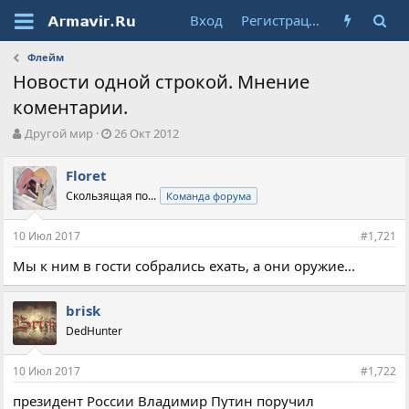
Вход
Регистрация
Флейм
Новости одной строкой. Мнение
коментарии.
А
Д
Другой мир
26 Окт 2012
в
а
т
т
Floret
о
а
Скользящая по...
Команда форума
р
н
т
а
е
ч
10 Июл 2017
#1,721
м
а
ы
л
Мы к ним в гости собрались ехать, а они оружие...
а
brisk
DedHunter
10 Июл 2017
#1,722
президент России Владимир Путин поручил