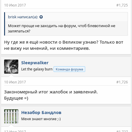
и
10 Июл 2017
#1,725
:
brisk написал(а):
Может проще не заходить на форум, чтоб блевотиной не
заляпаться?
Ну где же я ещё новости о Великом узнаю? Только вот
не вижу ни мнений, ни комментариев.
Sleepwalker
Let the galaxy burn
Команда форума
10 Июл 2017
#1,726
Закономерный итог жалобок и заявлений.
Будущее =)
Незабор Бандлов
Меня знают многие ;-)
12 Июл 2017
#1,727