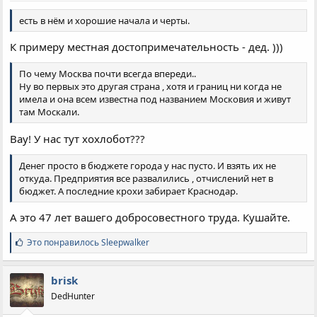
есть в нём и хорошие начала и черты.
К примеру местная достопримечательность - дед. )))
По чему Москва почти всегда впереди..
Ну во первых это другая страна , хотя и границ ни когда не
имела и она всем известна под названием Московия и живут
там Москали.
Вау! У нас тут хохлобот???
Денег просто в бюджете города у нас пусто. И взять их не
откуда. Предприятия все развалились , отчислений нет в
бюджет. А последние крохи забирает Краснодар.
А это 47 лет вашего добросовестного труда. Кушайте.
С
Это понравилось
Sleepwalker
и
м
п
brisk
а
DedHunter
т
и