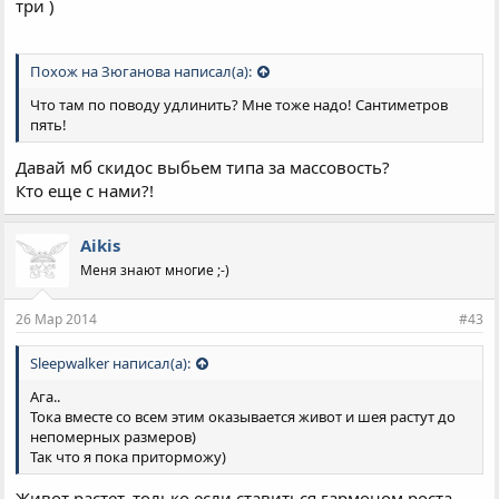
три )
Похож на Зюганова написал(а):
Что там по поводу удлинить? Мне тоже надо! Сантиметров
пять!
Давай мб скидос выбьем типа за массовость?
Кто еще с нами?!
Aikis
Меня знают многие ;-)
26 Мар 2014
#43
Sleepwalker написал(а):
Ага..
Тока вместе со всем этим оказывается живот и шея растут до
непомерных размеров)
Так что я пока приторможу)
Живот растет, только если ставиться гармоном роста.