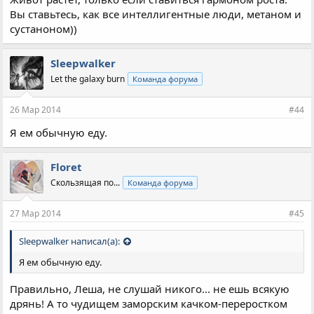
Вы ставьтесь, как все интеллигентные люди, метаном и
сустаноном))
Sleepwalker
Let the galaxy burn
Команда форума
26 Мар 2014
#44
Я ем обычную еду.
Floret
Скользящая по...
Команда форума
27 Мар 2014
#45
Sleepwalker написал(а):
Я ем обычную еду.
Правильно, Леша, не слушай никого... не ешь всякую
дрянь! А то чудищем заморским качком-переростком