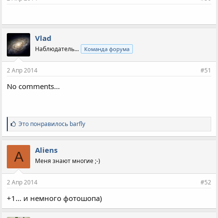
Vlad
Наблюдатель...
Команда форума
2 Апр 2014
#51
No comments...
С
Это понравилось
barfly
и
м
п
Aliens
A
а
Меня знают многие ;-)
т
и
и
2 Апр 2014
#52
:
+1... и немного фотошопа)