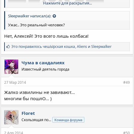
Нажмите для раскрытия...
Sleepwalker написал(а):
Ужас.. Это реальный человек?
Нет, Алексей! Это всего лишь колбаса!
С
Это понравилось
чешЫрская кошка
,
Aliens
и
Sleepwalker
и
м
п
Чума в сандалиях
а
Известный деятель города
т
и
и
27 Мар 2014
#49
:
Жалко извилины не завивают...
многим бы пошлО... )
Floret
Скользящая по...
Команда форума
2 Апр 2014
#50