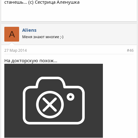
станешь... (с) Сестрица Аленушка
Aliens
A
Меня знают многие ;-)
27 Мар 2014
#46
На докторскую похож...