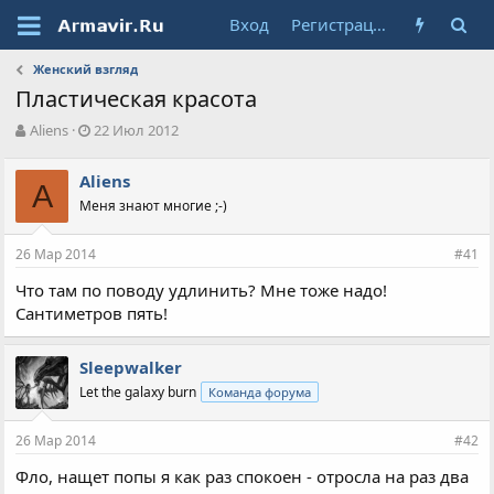
Вход
Регистрация
Женский взгляд
Пластическая красота
А
Д
Aliens
22 Июл 2012
в
а
т
т
Aliens
о
A
а
Меня знают многие ;-)
р
н
т
а
е
ч
26 Мар 2014
#41
м
а
ы
л
Что там по поводу удлинить? Мне тоже надо!
а
Сантиметров пять!
Sleepwalker
Let the galaxy burn
Команда форума
26 Мар 2014
#42
Фло, нащет попы я как раз спокоен - отросла на раз два