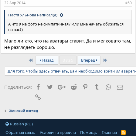
22 Апр 2014
#60
Настя Ульнова написал(а):
А что я на фото не симпатичная? Или мне начать обижаться
на вас?)
Мало ли кто, что на аватары ставит. Да и мелковато там,
не разглядеть хорошо.
First
Last
Назад
3 из 5
Вперёд
Для того, чтобы здесь отвечать, Вам необходимо войти или зарег
Facebook
Twitter
Google+
Reddit
Pinterest
Tumblr
WhatsApp
Элект
Поделиться:
Ссылка
Женский взгляд
Russian (RU)
Обратная связь
Условия и правила
Помощь
Главная