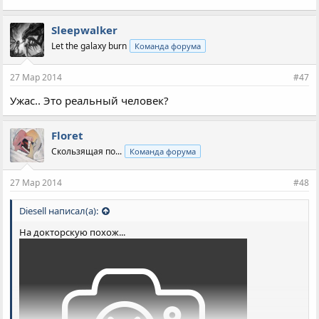
Sleepwalker
Let the galaxy burn
Команда форума
27 Мар 2014
#47
Ужас.. Это реальный человек?
Floret
Скользящая по...
Команда форума
27 Мар 2014
#48
Diesell написал(а):
На докторскую похож...