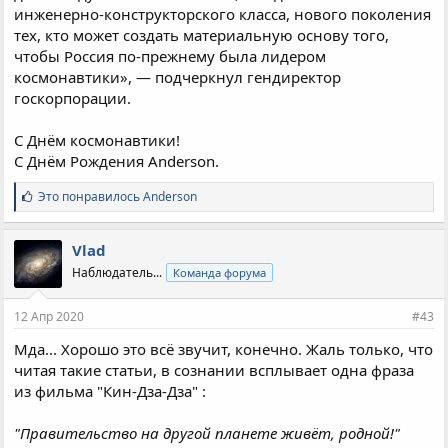
инженерно-конструкторского класса, нового поколения
тех, кто может создать материальную основу того,
чтобы Россия по-прежнему была лидером
космонавтики», — подчеркнул гендиректор
госкорпорации.
С Днём космонавтики!
С Днём Рождения Anderson.
С
Это понравилось
Anderson
и
м
п
Vlad
а
Наблюдатель...
Команда форума
т
и
и
12 Апр 2020
#43
:
Мда... Хорошо это всё звучит, конечно. Жаль только, что
читая такие статьи, в сознании всплывает одна фраза
из фильма "Кин-Дза-Дза" :
"Правительство на другой планете живёт, родной!"