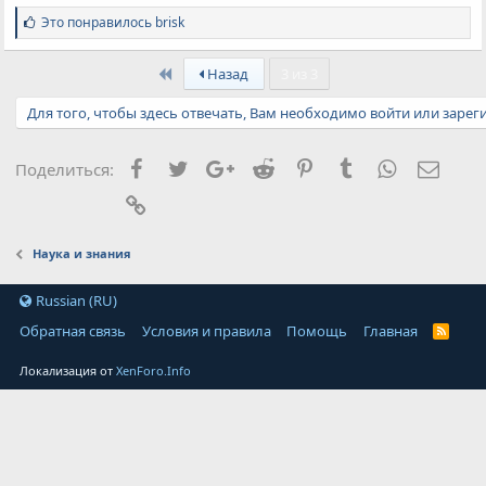
С
Это понравилось
brisk
и
м
First
п
Назад
3 из 3
а
т
Для того, чтобы здесь отвечать, Вам необходимо войти или зарег
и
и
:
Facebook
Twitter
Google+
Reddit
Pinterest
Tumblr
WhatsApp
Элект
Поделиться:
Ссылка
Наука и знания
Russian (RU)
Обратная связь
Условия и правила
Помощь
Главная
Локализация от
XenForo.Info