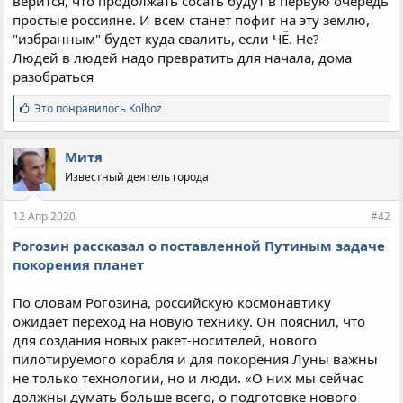
верится, что продолжать сосать будут в первую очередь
простые россияне. И всем станет пофиг на эту землю,
"избранным" будет куда свалить, если ЧЁ. Не?
Людей в людей надо превратить для начала, дома
разобраться
С
Это понравилось
Kolhoz
и
м
п
Митя
а
Известный деятель города
т
и
и
12 Апр 2020
#42
:
Рогозин рассказал о поставленной Путиным задаче
покорения планет
По словам Рогозина, российскую космонавтику
ожидает переход на новую технику. Он пояснил, что
для создания новых ракет-носителей, нового
пилотируемого корабля и для покорения Луны важны
не только технологии, но и люди. «О них мы сейчас
должны думать больше всего, о подготовке нового