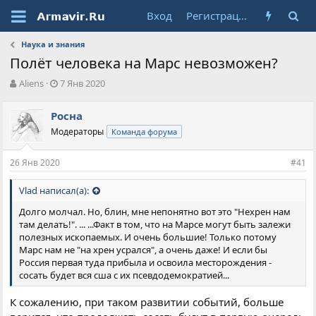
Вход
Регистрация
Наука и знания
Полёт человека на Марс невозможен?
А
Д
Aliens
7 Янв 2020
в
а
т
т
Росна
о
а
Модераторы
Команда форума
р
н
т
а
е
ч
26 Янв 2020
#41
м
а
ы
л
Vlad написал(а):
а
Долго молчал. Но, блин, мне непонятно вот это "Нехрен нам
там делать!". ... ...Факт в том, что на Марсе могут быть залежи
полезных ископаемых. И очень большие! Только потому
Марс нам не "на хрен усрался", а очень даже! И если бы
Россия первая туда прибыла и освоила месторождения -
сосать будет вся сша с их псевдодемократией...
К сожалению, при таком развитии событий, больше