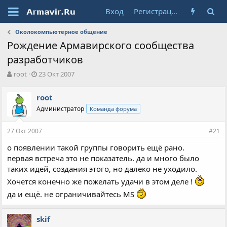
Вход
Регистрация
Околокомпьютерное общение
Рождение Армавирского сообщества
разработчиков
А
Д
root
23 Окт 2007
в
а
т
т
root
о
а
Администратор
Команда форума
р
н
т
а
е
ч
27 Окт 2007
#21
м
а
ы
л
о появлении такой группы говорить ещё рано.
а
первая встреча это не показатель. да и много было
таких идей, создания этого, но далеко не уходило.
Хочется конечно же пожелать удачи в этом деле !
да и ещё. не ограничивайтесь MS
skif