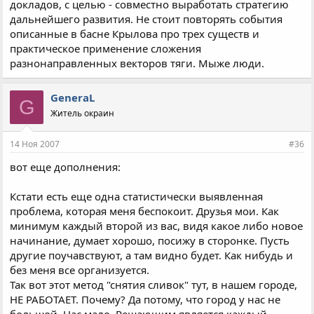
докладов, с целью - совместно выработать стратегию
дальнейшего развития. Не стоит повторять события
описанные в басне Крылова про трех существ и
практическое применение сложения
разнонаправленных векторов тяги. Мыже люди.
GeneraL
G
Житель окраин
14 Ноя 2007
#36
вот еще дополнения:
Кстати есть еще одна статистически выявленная
проблема, которая меня беспокоит. Друзья мои. Как
минимум каждый второй из вас, видя какое либо новое
начинание, думает хорошо, посижу в сторонке. Пусть
другие поучавствуют, а там видно будет. Как нибудь и
без меня все организуется.
Так вот этот метод "снятия сливок" тут, в нашем городе,
НЕ РАБОТАЕТ. Почему? Да потому, что город у нас не
большой. Нас мало. Решающим является каждый