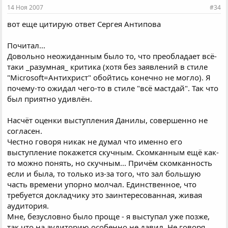
14 Ноя 2007
#34
вот еще цитирую ответ Сергея Антипова
Почитал...
Довольно неожиданным было то, что преобладает всё-
таки _разумная_ критика (хотя без заявлений в стиле
"Microsoft=Антихрист" обойтись конечно не могло). Я
почему-то ожидал чего-то в стиле "всё мастдай". Так что
был приятно удивлён.
Насчёт оценки выступления Данилы, совершенно не
согласен.
Честно говоря никак не думал что именно его
выступление покажется скучным. Скомканным ещё как-
то можно понять, но скучным... Причём скомканность
если и была, то только из-за того, что зал большую
часть времени упорно молчал. Единственное, что
требуется докладчику это заинтересованная, живая
аудитория.
Мне, безусловно было проще - я выступал уже позже,
так что на аудиторию особенно не давил. Не говоря