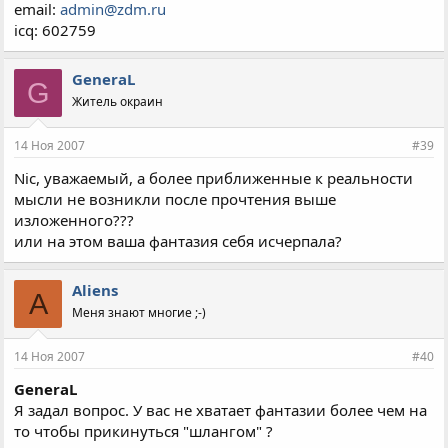
email:
admin@zdm.ru
icq: 602759
GeneraL
G
Житель окраин
14 Ноя 2007
#39
Nic, уважаемый, а более приближенные к реальности
мысли не возникли после прочтения выше
изложенного???
или на этом ваша фантазия себя исчерпала?
Aliens
A
Меня знают многие ;-)
14 Ноя 2007
#40
GeneraL
Я задал вопрос. У вас не хватает фантазии более чем на
то чтобы прикинуться "шлангом" ?