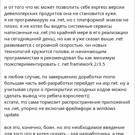
и от того что мс может позволить себе express версии
девелоперских продуктов она не становится хуже.
я не программирую на .net, но с платформой знаком не
плохо. я не хотел бы видеть системные сервисы
написанные на .net (по крайней мере в его реализации
на сегодняшний день), но как я уже сказал выше .net
развивается с огромной скоростью. он новых
технологий кружится голова. и начинающим
программистам я рекомендовал бы как минимум
поэкспериментировать с .net framework 2/3.5
в любом случае, по завершению доработки mono
большая часть веб-разработки перейдет на asp.net. ну а
учитывая слухи о приокрытии исходных кодов можно
сделать вывод что ребята взрослеют))
кстати, ms сама тормозит распространение приложений
на .net, упорно не включая фреймфорк в windows
update.
все это, конечно, боян. но это необходимое введение
для того что я хотел сказать - для разработчика, а тем