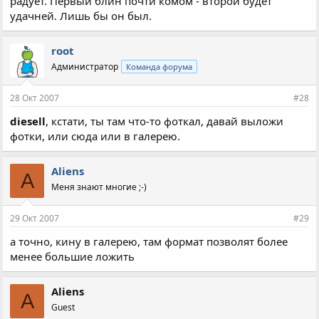
радует. Первый блин почти комом - второй будет
удачней. Лишь бы он был.
root
Администратор
Команда форума
28 Окт 2007
#28
diesell
, кстати, ты там что-то фоткал, давай выложи
фотки, или сюда или в галерею.
Aliens
A
Меня знают многие ;-)
29 Окт 2007
#29
а точно, кину в галерею, там формат позволят более
менее большие ложить
Aliens
A
Guest