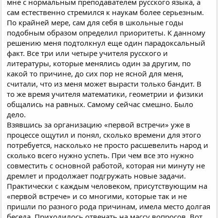
мне с нормальным преподавателем русского языка, а
сам естественно стремился к наукам более серьезным.
По крайней мере, сам для себя в школьные годы
подобным образом определил приоритеты. К данному
решению меня подтолкнул еще один парадоксальный
факт. Все три или четыре учителя русского и
литературы, которые менялись один за другим, по
какой то причине, до сих пор не ясной для меня,
считали, что из меня может вырасти только бандит. В
то же время учителя математики, геометрии и физики
общались на равных. Самому сейчас смешно. Было
дело.
Взявшись за организацию «первой встречи» уже в
процессе ощутил и понял, сколько времени для этого
потребуется, насколько не просто расшевелить народ и
сколько всего нужно успеть. При чем все это нужно
совместить с основной работой, которая ни минуту не
дремлет и продолжает подгружать новые задачи.
Практически с каждым человеком, присутствующим на
«первой встрече» и со многими, которые так и не
пришли по разного рода причинам, имела место долгая
беседа. Приходилось отвечать на массу вопросов. Вот