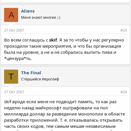
Aliens
A
Меня знают многие ;-)
27 Окт 2007
#23
Во всем соглашусь с
skif
. Я за то чтобы у нас регулярно
проходили такие мероприятия, и что бы организация
была на уровне, а не а-ля собрались выпить пива и
*цензура*ть.
The Final
T
Стёршийся Иероглиф
27 Окт 2007
#24
skif вроде если меня не подводит память, то как раз
неделю назад майкрософт оштрафовали на пол
миллиарда доллар за разведение монополии в областе
разработки приложений. Т. е. отказывалась открывать
часть своих кодов, тем самым мешая независимым