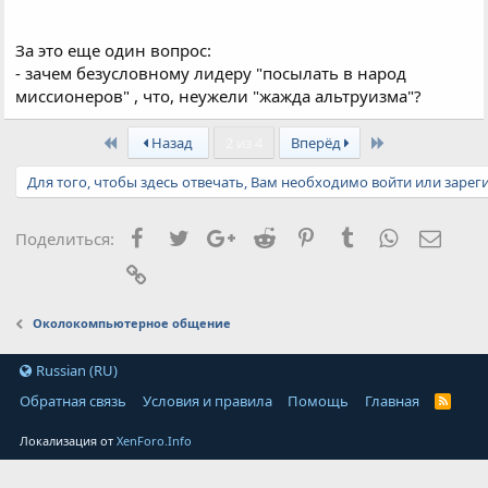
За это еще один вопрос:
- зачем безусловному лидеру "посылать в народ
миссионеров" , что, неужели "жажда альтруизма"?
First
Last
Назад
2 из 4
Вперёд
Для того, чтобы здесь отвечать, Вам необходимо войти или зарег
Facebook
Twitter
Google+
Reddit
Pinterest
Tumblr
WhatsApp
Элект
Поделиться:
Ссылка
Околокомпьютерное общение
Russian (RU)
Обратная связь
Условия и правила
Помощь
Главная
Локализация от
XenForo.Info