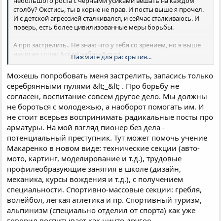
небольшого роста с черными усиками вешать на каждом
столбу? Окстись, ты в корне не прав. И посты выше я прочел.
И с детской агрессией сталкивался, и сейчас сталкиваюсь. И
поверь, есть более цивилизованные меры борьбы.
А про застрелить.. Не знаю что у тебя со зрением, но я выше
написал слово &quot;забить&quot;.
Нажмите для раскрытия...
зы: хотя и застрелить тоже могу...
Можешь попробовать меня застрелить, запасись только
серебрянными пулями &lt;_&lt; . Про борьбу не
согласен, воспитание совсем другое дело. Мы должны
не бороться с молодежью, а наоборот помогать им. И
не стоит всерьез воспринимать радикальные посты про
арматуры. На мой взгляд пионер без дела -
потенциальный преступник. Тут может помочь учение
Макаренко в новом виде: технические секции (авто-
мото, картинг, моделирование и т.д.), трудовые
профилеобразующие занятия в школе (дизайн,
механика, курсы вождения и т.д.), с получением
специальности. Спортивно-массовые секции: гребля,
волейбол, легкая атлетика и пр. Спортивный туризм,
альпинизм (специально отделил от спорта) как уже
говорил воспитывает как ничто другое.