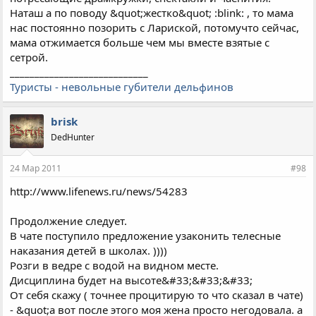
Наташ а по поводу &quot;жестко&quot; :blink: , то мама
нас постоянно позорить с Лариской, потомучто сейчас,
мама отжимается больше чем мы вместе взятые с
сетрой.
____________________________
Туристы - невольные губители дельфинов
brisk
DedHunter
24 Мар 2011
#98
http://www.lifenews.ru/news/54283
Продолжение следует.
В чате поступило предложение узаконить телесные
наказания детей в школах. ))))
Розги в ведре с водой на видном месте.
Дисциплина будет на высоте&#33;&#33;&#33;
От себя скажу ( точнее процитирую то что сказал в чате)
- &quot;а вот после этого моя жена просто негодовала. а