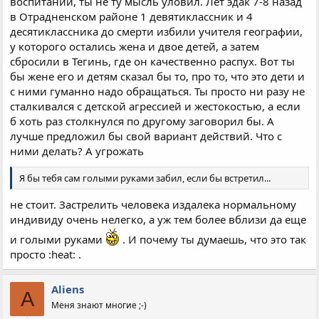
воспитании, ты не ту мысль уловил. Лет эдак 7-8 назад
в Отрадненском районе 1 девятиклассник и 4
десятиклассника до смерти избили учителя географии,
у которого остались жена и двое детей, а затем
сбросили в Тегинь, где он качественно распух. Вот ты
бы жене его и детям сказал бы то, про то, что это дети и
с ними гуманно надо обращаться. Ты просто ни разу не
сталкивался с детской агрессией и жестокостью, а если
б хоть раз столкнулся по другому заговорил бы. А
лучше предложил бы свой вариант действий. Что с
ними делать? А угрожать
Я бы тебя сам голыми руками забил, если бы встретил...
не стоит. Застрелить человека издалека нормальному
индивиду очень нелегко, а уж тем более вблизи да еще
и голыми руками
. И почему ты думаешь, что это так
просто :heat: .
Aliens
A
Меня знают многие ;-)