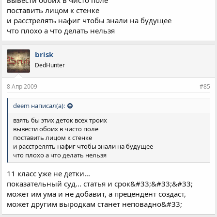
вывести обоих в чисто поле
поставить лицом к стенке
и расстрелять нафиг чтобы знали на будущее
что плохо а что делать нельзя
brisk
DedHunter
8 Апр 2009
#85
deem написал(а):
взять бы этих деток всех троих
вывести обоих в чисто поле
поставить лицом к стенке
и расстрелять нафиг чтобы знали на будущее
что плохо а что делать нельзя
11 класс уже не детки...
показательный суд... статья и срок&#33;&#33;&#33;
может им ума и не добавит, а прецендент создаст,
может другим выродкам станет неповадно&#33;