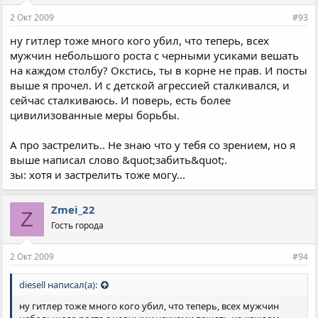
2 Окт 2009
#93
ну гитлер тоже много кого убил, что теперь, всех
мужчин небольшого роста с черными усиками вешать
на каждом столбу? Окстись, ты в корне не прав. И посты
выше я прочел. И с детской агрессией сталкивался, и
сейчас сталкиваюсь. И поверь, есть более
цивилизованные меры борьбы.
А про застрелить.. Не знаю что у тебя со зрением, но я
выше написал слово &quot;забить&quot;.
зы: хотя и застрелить тоже могу...
Zmei_22
Z
Гость города
2 Окт 2009
#94
diesell написал(а):
ну гитлер тоже много кого убил, что теперь, всех мужчин