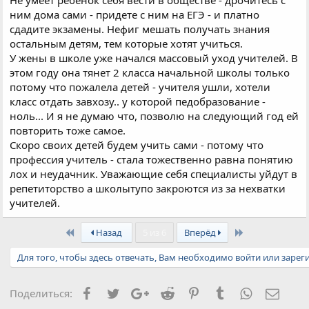
Не умеет ребенок себя вести в обществе - дрочитесь с
ним дома сами - придете с ним на ЕГЭ - и платно
сдадите экзамены. Нефиг мешать получать знания
остальным детям, тем которые хотят учиться.
У жены в школе уже начался массовый уход учителей. В
этом году она тянет 2 класса начальной школы только
потому что пожалела детей - учителя ушли, хотели
класс отдать завхозу.. у которой педобразование -
ноль... И я не думаю что, позволю на следующий год ей
повторить тоже самое.
Скоро своих детей будем учить сами - потому что
профессия учитель - стала тожественно равна понятию
лох и неудачник. Уважающие себя специалисты уйдут в
репетиторство а школытупо закроются из за нехватки
учителей.
First
Last
Назад
5 из 6
Вперёд
Для того, чтобы здесь отвечать, Вам необходимо войти или зарег
Facebook
Twitter
Google+
Reddit
Pinterest
Tumblr
WhatsApp
Элект
Поделиться: