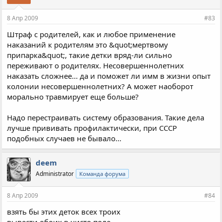
8 Апр 2009
#83
Штраф с родителей, как и любое применение
наказаний к родителям это &quot;мертвому
припарка&quot;, такие детки вряд-ли сильно
переживают о родителях. Несовершеннолетних
наказать сложнее... да и поможет ли имм в жизни опыт
колонии несовершеннолетних? А может наоборот
морально травмирует еще больше?
Надо перестраивать систему образования. Такие дела
лучше прививать профилактически, при СССР
подобных случаев не бывало...
deem
Administrator
Команда форума
8 Апр 2009
#84
взять бы этих деток всех троих