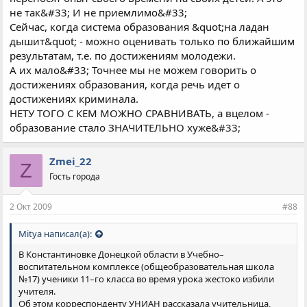
не так&#33; И не приемлимо&#33;
Сейчас, когда система образования &quot;на ладан
дышит&quot; - можно оценивать только по ближайшим
результатам, т.е. по достижениям молодежи.
А их мало&#33; Точнее мы не можем говорить о
достижениях образования, когда речь идет о
достижениях криминала.
НЕТУ ТОГО С КЕМ МОЖНО СРАВНИВАТЬ, а вцелом -
образование стало ЗНАЧИТЕЛЬНО хуже&#33;
Zmei_22
Z
Гость города
2 Окт 2009
#88
Mitya написал(а):
В Константиновке Донецкой области в Учебно–
воспитательном комплексе (общеобразовательная школа
№17) ученики 11–го класса во время урока жестоко избили
учителя.
Об этом корреспонденту УНИАН рассказала учительница,