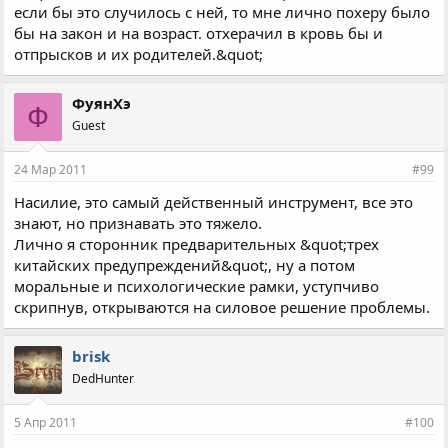
если бы это случилось с ней, то мне лично похеру было
бы на закон и на возраст. отхерачил в кровь бы и
отпрысков и их родителей.&quot;
ФуянХэ
Ф
Guest
24 Мар 2011
#99
Насилие, это самый действенный инструмент, все это
знают, но признавать это тяжело.
Лично я сторонник предварительных &quot;трех
китайских предупреждений&quot;, ну а потом
моральные и психологические рамки, уступчиво
скрипнув, открываются на силовое решение проблемы.
brisk
DedHunter
5 Апр 2011
#100