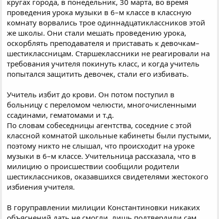
кругах города, в понедельник, 30 марта, во время
проведения урока музыки в 6–м классе в классную
комнату ворвались трое одиннадцатиклассников этой
же школы. Они стали мешать проведению урока,
оскорблять преподавателя и приставать к девочкам–
шестиклассницам. Старшеклассники не реагировали на
требования учителя покинуть класс, и когда учитель
попытался защитить девочек, стали его избивать.
Учитель избит до крови. Он потом поступил в
больницу с переломом челюсти, многочисленными
ссадинами, гематомами и т.д.
По словам собеседницы агентства, соседние с этой
классной комнатой школьные кабинеты были пустыми,
поэтому никто не слышал, что происходит на уроке
музыки в 6–м классе. Учительница рассказала, что в
милицию о происшествии сообщили родители
шестиклассников, оказавшихся свидетелями жестокого
избиения учителя.
В горуправлении милиции Константиновки никаких
объяснений дать не смогли, лишь подтвердили сам