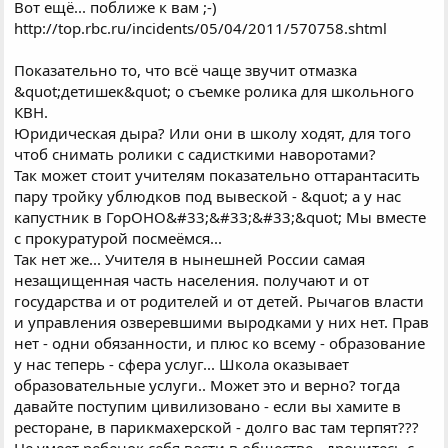
Вот ещё... поближе к вам ;-)
http://top.rbc.ru/incidents/05/04/2011/570758.shtml
Показательно то, что всё чаще звучит отмазка
&quot;детишек&quot; о съемке ролика для школьного
КВН.
Юридическая дыра? Или они в школу ходят, для того
чтоб снимать ролики с садисткими наворотами?
Так может стоит учителям показательно оттарантасить
пару тройку ублюдков под вывеской - &quot; а у нас
капустник в ГорОНО&#33;&#33;&#33;&quot; Мы вместе
с прокуратурой посмеёмся...
Так нет же... Учителя в нынешней России самая
незащищенная часть населения. получают и от
государства и от родителей и от детей. Рычагов власти
и управления озверевшими выродками у них нет. Прав
нет - одни обязанности, и плюс ко всему - образование
у нас теперь - сфера услуг... Школа оказывает
образовательные услуги.. Может это и верно? тогда
давайте поступим цивилизовано - если вы хамите в
ресторане, в парикмахерской - долго вас там терпят???