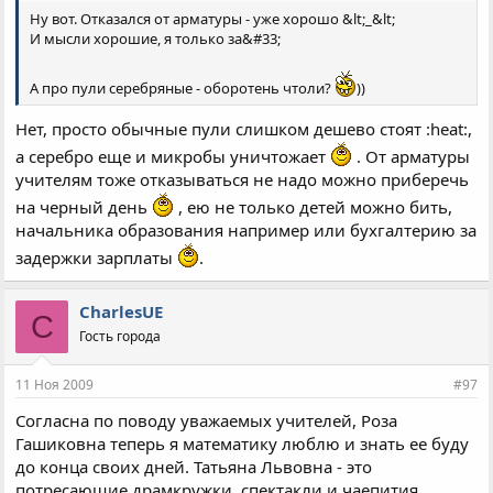
Ну вот. Отказался от арматуры - уже хорошо &lt;_&lt;
И мысли хорошие, я только за&#33;
А про пули серебряные - оборотень чтоли?
))
Нет, просто обычные пули слишком дешево стоят :heat:,
а серебро еще и микробы уничтожает
. От арматуры
учителям тоже отказываться не надо можно приберечь
на черный день
, ею не только детей можно бить,
начальника образования например или бухгалтерию за
задержки зарплаты
.
CharlesUE
C
Гость города
11 Ноя 2009
#97
Согласна по поводу уважаемых учителей, Роза
Гашиковна теперь я математику люблю и знать ее буду
до конца своих дней. Татьяна Львовна - это
потресающие драмкружки, спектакли и чаепития.