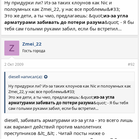
Ну придурки ли? Из-за таких клоунов как Nic и
полоумных как Zmei_22, у нас все проблемы&#33;
Это же дети, а ты чмо, предлагаешь: &quot;
из-за угла
арматурами забивать до потери разума
&quot; - Я бы
тебя сам голыми руками забил, если бы встретил...
Zmei_22
Z
Гость города
2 Окт 2009
#92
diesell написал(а):
Ну придурки ли? Из-за таких клоунов как Nic и полоумных как
Zmei_22, у нас все проблемы&#33;
Это же дети, а ты чмо, предлагаешь: &quot;
из-за угла
арматурами забивать до потери разума
&quot; - Я бы тебя
сам голыми руками забил, если бы встретил...
diesell, забивать арматурами из-за угла - это всего лишь
как вариант действий против малолетних
преступников &lt;_&lt; . Читай посты ниже о