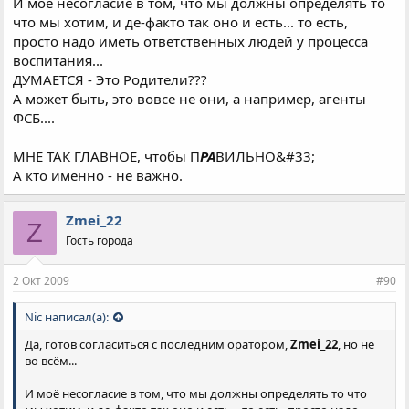
И моё несогласие в том, что мы должны определять то
что мы хотим, и де-факто так оно и есть... то есть,
просто надо иметь ответственных людей у процесса
воспитания...
ДУМАЕТСЯ - Это Родители???
А может быть, это вовсе не они, а например, агенты
ФСБ....
МНЕ ТАК ГЛАВНОЕ, чтобы П
РА
ВИЛЬНО&#33;
А кто именно - не важно.
Zmei_22
Z
Гость города
2 Окт 2009
#90
Nic написал(а):
Да, готов согласиться с последним оратором,
Zmei_22
, но не
во всём...
И моё несогласие в том, что мы должны определять то что