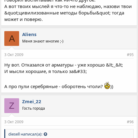
А вот твоих мыслей я что-то не наблюдаю, назови твои
&quot;цивилизованные методы борьбы&quot; тогда
может и поверю.
Aliens
A
Меня знают многие ;-)
3 Окт 2009
#95
Ну вот. Отказался от арматуры - уже хорошо &lt;_&lt;
И мысли хорошие, я только за&#33;
А про пули серебряные - оборотень чтоли?
))
Zmei_22
Z
Гость города
3 Окт 2009
#96
diesell написал(а):