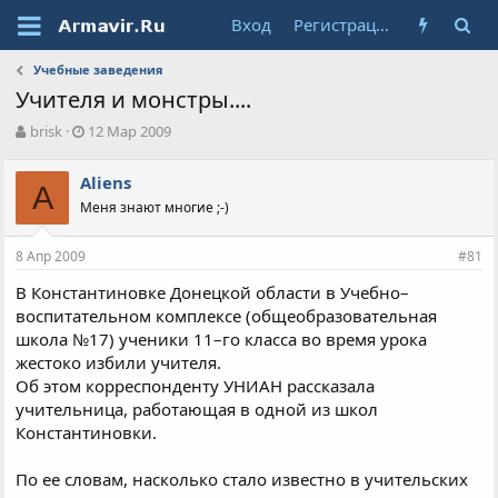
Вход
Регистрация
Учебные заведения
Учителя и монстры....
А
Д
brisk
12 Мар 2009
в
а
т
т
Aliens
о
A
а
Меня знают многие ;-)
р
н
т
а
е
ч
8 Апр 2009
#81
м
а
ы
л
В Константиновке Донецкой области в Учебно–
а
воспитательном комплексе (общеобразовательная
школа №17) ученики 11–го класса во время урока
жестоко избили учителя.
Об этом корреспонденту УНИАН рассказала
учительница, работающая в одной из школ
Константиновки.
По ее словам, насколько стало известно в учительских