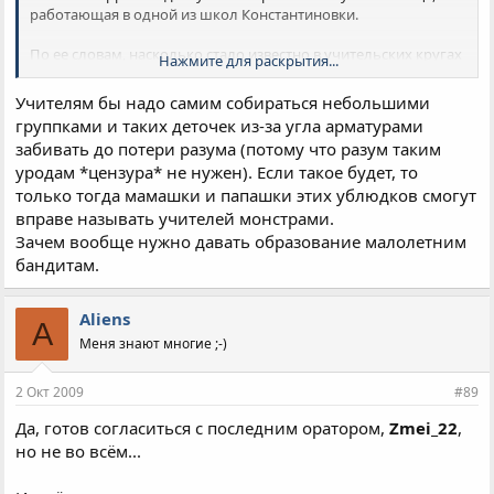
работающая в одной из школ Константиновки.
По ее словам, насколько стало известно в учительских кругах
Нажмите для раскрытия...
города, в понедельник, 30 марта, во время проведения урока
музыки в 6–м классе в классную комнату ворвались трое
Учителям бы надо самим собираться небольшими
одиннадцатиклассников этой же школы. Они стали мешать
группками и таких деточек из-за угла арматурами
проведению урока, оскорблять преподавателя и приставать к
забивать до потери разума (потому что разум таким
девочкам–шестиклассницам. Старшеклассники не
уродам *цензура* не нужен). Если такое будет, то
реагировали на требования учителя покинуть класс, и когда
учитель попытался защитить девочек, стали его избивать.
только тогда мамашки и папашки этих ублюдков смогут
вправе называть учителей монстрами.
Учитель избит до крови. Он потом поступил в больницу с
Зачем вообще нужно давать образование малолетним
переломом челюсти, многочисленными ссадинами,
бандитам.
гематомами и т.д.
По словам собеседницы агентства, соседние с этой классной
комнатой школьные кабинеты были пустыми, поэтому никто
Aliens
A
не слышал, что происходит на уроке музыки в 6–м классе.
Меня знают многие ;-)
Учительница рассказала, что в милицию о происшествии
сообщили родители шестиклассников, оказавшихся
свидетелями жестокого избиения учителя.
2 Окт 2009
#89
Да, готов согласиться с последним оратором,
Zmei_22
,
но не во всём...