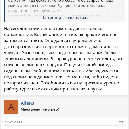
мы хотим, и де-факто так оно и есть... то есть, просто надо
иметь ответственных людей у процесса воспитания...
ДУМАЕТСЯ - Это Родители???
А может быть, это вовсе не они, а например, агенты ФСБ....
Нажмите для раскрытия...
МНЕ ТАК ГЛАВНОЕ, чтобы П
РА
ВИЛЬНО&#33;
На сегодняшний день в школах дается только
А кто именно - не важно.
образование. Воспитанием в школах практически не
занимается никто. Оно дается в учреждениях
доп.образования, спортивных секциях, дома либо на
улицах. Ранее мощным средством воспитания были
туризм и альпинизм. В горах уродов легче увидеть, все
гнилое выливается наружу. Получит какой-нибудь
гаденыш пи...лей во время похода и либо задумается
над своим поведением, начнет менятся, либо будет с
позором изгнан. Возобновить бы на прежнем уровне
работу туристских секций при школах и вузах.
Aliens
A
Меня знают многие ;-)
2 Окт 2009
#91