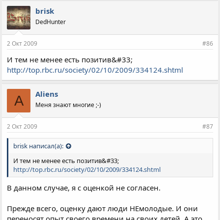
brisk
DedHunter
2 Окт 2009
#86
И тем не менее есть позитив&#33;
http://top.rbc.ru/society/02/10/2009/334124.shtml
Aliens
A
Меня знают многие ;-)
2 Окт 2009
#87
brisk написал(а):
И тем не менее есть позитив&#33;
http://top.rbc.ru/society/02/10/2009/334124.shtml
В данном случае, я с оценкой не согласен.
Прежде всего, оценку дают люди НЕмолодые. И они
переносят опыт своего времени на своих детей. А это