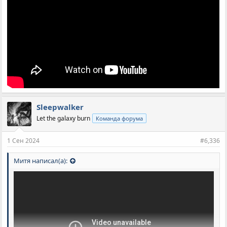
Sleepwalker
Let the galaxy burn
Команда форума
1 Сен 2024
#6,336
Митя написал(а):