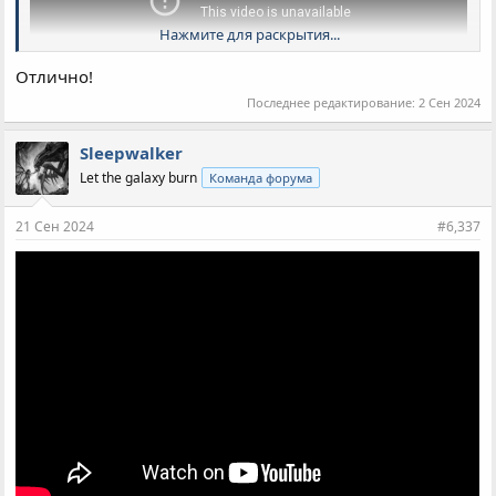
Нажмите для раскрытия...
Отлично!
Последнее редактирование:
2 Сен 2024
Sleepwalker
Let the galaxy burn
Команда форума
21 Сен 2024
#6,337