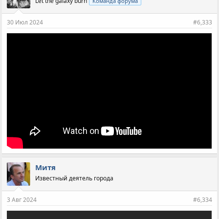
Let the galaxy burn
Команда форума
30 Июл 2024
#6,333
Митя
Известный деятель города
3 Авг 2024
#6,334