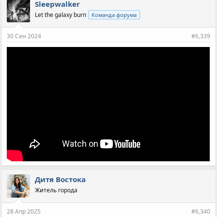
Sleepwalker
Let the galaxy burn
Команда форума
30 Сен 2024
#6,339
Дитя Востока
Житель города
28 Апр 2025
#6,340