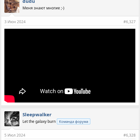
dudu
Меня знают многие ;-)
3 Июн 2024
#6,327
Sleepwalker
Let the galaxy burn
Команда форума
5 Июл 2024
#6,328