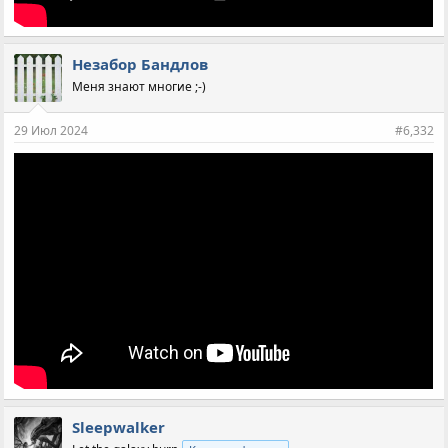
Незабор Бандлов
Меня знают многие ;-)
29 Июл 2024
#6,332
Sleepwalker