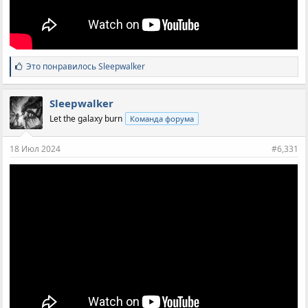
С
Это понравилось
Sleepwalker
и
м
п
Sleepwalker
а
Let the galaxy burn
Команда форума
т
и
и
18 Июл 2024
#6,331
: