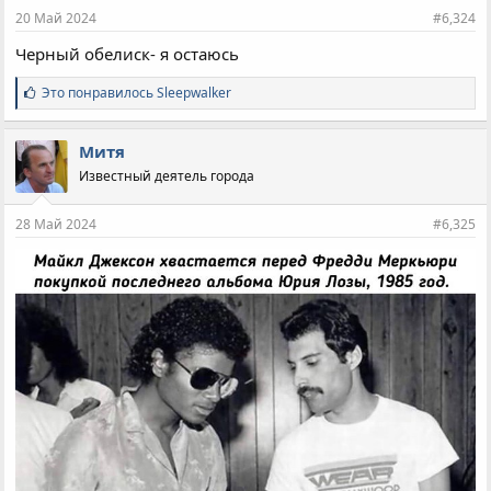
20 Май 2024
#6,324
Черный обелиск- я остаюсь
С
Это понравилось
Sleepwalker
и
м
п
Митя
а
Известный деятель города
т
и
и
28 Май 2024
#6,325
: