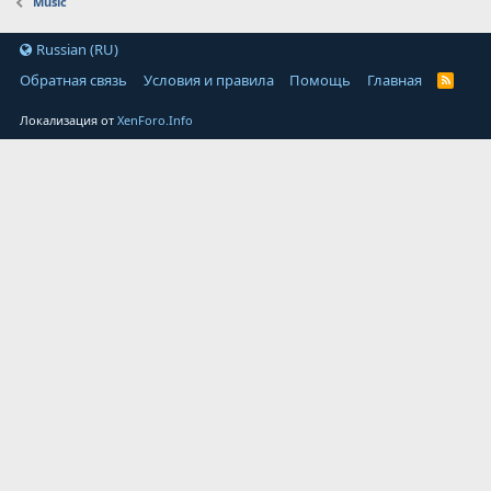
Music
Russian (RU)
Обратная связь
Условия и правила
Помощь
Главная
Локализация от
XenForo.Info