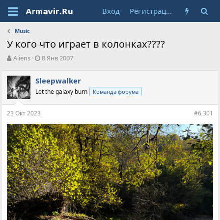
Вход
Регистрация
Music
У кого что играет в колонках????
А
Д
Aliens
8 Янв 2007
в
а
т
т
Sleepwalker
о
а
Let the galaxy burn
Команда форума
р
н
т
а
е
ч
23 Окт 2023
#6,301
м
а
ы
л
а