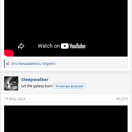
С
Это понравилось
Vagners
и
м
п
Sleepwalker
а
Let the galaxy burn
Команда форума
т
и
и
19 Мар 2024
#6,315
: