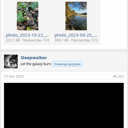
photo_2023-10-22_23-27-34.jpg
photo_2023-09-25_08-15-06.jpg
222.1 KB
Просмотры: 574
309.1 KB
Просмотры: 573
Sleepwalker
Let the galaxy burn
Команда форума
27 Окт 2023
#6,302