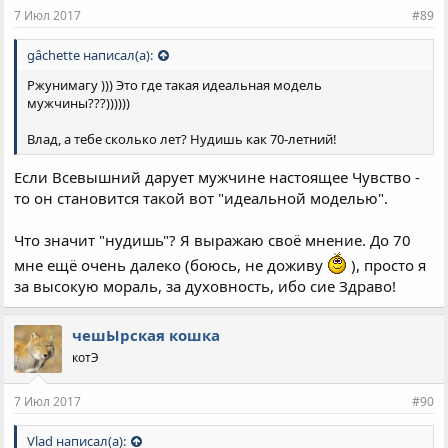
7 Июл 2017
#89
gâchette написал(а):
Ржунимагу ))) Это где такая идеальная модель
мужчины???))))))
Влад, а тебе сколько лет? Нудишь как 70-летний!
Если Всевышний дарует мужчине настоящее Чувство -
то он становится такой вот "идеальной моделью".
Что значит "нудишь"? Я выражаю своё мнение. До 70
мне ещё очень далеко (боюсь, не доживу
), просто я
за высокую мораль, за духовность, ибо сие Здраво!
чешЫрская кошка
котЭ
7 Июл 2017
#90
Vlad написал(а):