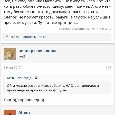
Всё, не хочу больше мусолить - не вижу смысла. Тот, кто
хоть раз любил по-настоящему, меня поймёт. А кто нет -
тому бесполезно что-то доказывать-рассказывать.
Слепой не поймёт красоты радуги, а глухой не услышит
прелести музыки. Тут тот же принцип...
Последнее редактирование:
7 Июл 2017
С
Это понравилось
Росна
и
м
п
чешЫрская кошка
а
котЭ
т
и
и
8 Июл 2017
#93
:
Беня написал(а):
Ой, а можно в этот список добавить НЛО, рептилоидов и
проповедь на армавирском форуме?
Точно))) проповедь)))
Aliens