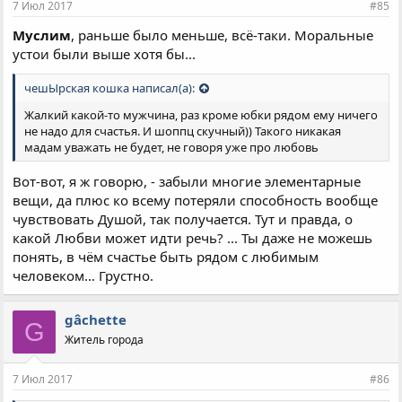
7 Июл 2017
#85
Муслим
, раньше было меньше, всё-таки. Моральные
устои были выше хотя бы...
чешЫрская кошка написал(а):
Жалкий какой-то мужчина, раз кроме юбки рядом ему ничего
не надо для счастья. И шоппц скучный)) Такого никакая
мадам уважать не будет, не говоря уже про любовь
Вот-вот, я ж говорю, - забыли многие элементарные
вещи, да плюс ко всему потеряли способность вообще
чувствовать Душой, так получается. Тут и правда, о
какой Любви может идти речь? ... Ты даже не можешь
понять, в чём счастье быть рядом с любимым
человеком... Грустно.
gâchette
G
Житель города
7 Июл 2017
#86