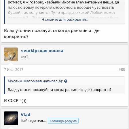
Вот-вот, я ж говорю, - забыли многие элементарные вещи, да
плюс ко всему потеряли способность вообще чувствовать
Душой, так получается. Тут и правда, о какой Любви может
идти речь? ... Ты даже не можешь понять, в чём счастье быть
Нажмите для раскрытия...
рядом с любимым человеком... Грустно.
Влад уточни пожалуйста когда раньше и где
конкретно?
чешЫрская кошка
котЭ
7 Июл 2017
#88
Муслим Магомаев написал(а):
Влад уточни пожалуйста когда раньше и где конкретно?
В СССР =)))
Vlad
Наблюдатель...
Команда форума