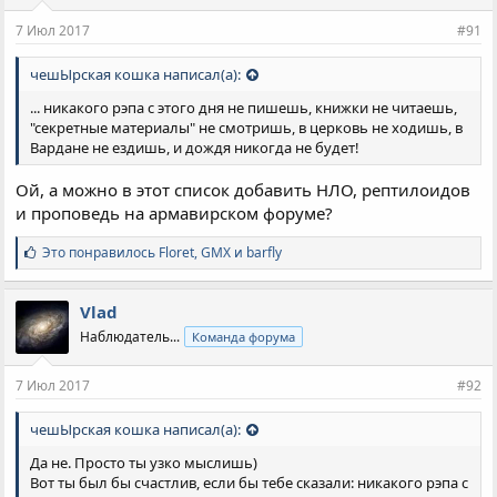
7 Июл 2017
#91
чешЫрская кошка написал(а):
... никакого рэпа с этого дня не пишешь, книжки не читаешь,
"секретные материалы" не смотришь, в церковь не ходишь, в
Вардане не ездишь, и дождя никогда не будет!
Ой, а можно в этот список добавить НЛО, рептилоидов
и проповедь на армавирском форуме?
С
Это понравилось
Floret
,
GMX
и
barfly
и
м
п
Vlad
а
Наблюдатель...
Команда форума
т
и
и
7 Июл 2017
#92
:
чешЫрская кошка написал(а):
Да не. Просто ты узко мыслишь)
Вот ты был бы счастлив, если бы тебе сказали: никакого рэпа с