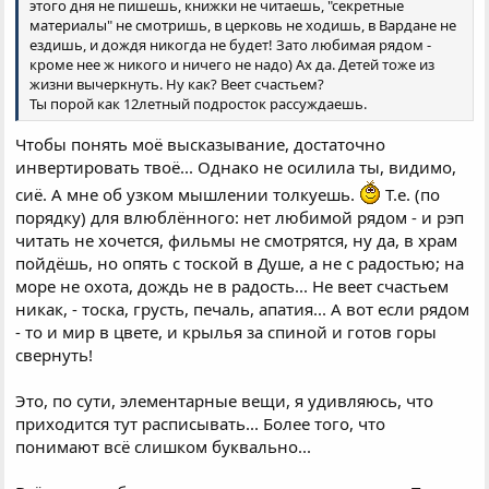
этого дня не пишешь, книжки не читаешь, "секретные
материалы" не смотришь, в церковь не ходишь, в Вардане не
ездишь, и дождя никогда не будет! Зато любимая рядом -
кроме нее ж никого и ничего не надо) Ах да. Детей тоже из
жизни вычеркнуть. Ну как? Веет счастьем?
Ты порой как 12летный подросток рассуждаешь.
Чтобы понять моё высказывание, достаточно
инвертировать твоё... Однако не осилила ты, видимо,
сиё. А мне об узком мышлении толкуешь.
Т.е. (по
порядку) для влюблённого: нет любимой рядом - и рэп
читать не хочется, фильмы не смотрятся, ну да, в храм
пойдёшь, но опять с тоской в Душе, а не с радостью; на
море не охота, дождь не в радость... Не веет счастьем
никак, - тоска, грусть, печаль, апатия... А вот если рядом
- то и мир в цвете, и крылья за спиной и готов горы
свернуть!
Это, по сути, элементарные вещи, я удивляюсь, что
приходится тут расписывать... Более того, что
понимают всё слишком буквально...