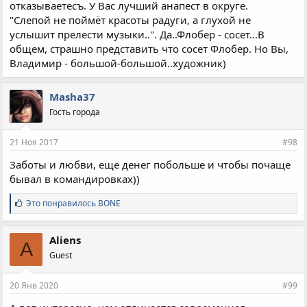
Это, по сути, элементарные вещи, я удивляюсь, что
отказываетесъ. У Вас лучший анапест в округе.
приходится тут расписывать... Более того, что понимают всё
"Слепой не поймёт красоты радуги, а глухой не
слишком буквально...
услышит прелести музыки..". Да..Флобер - сосет...В
общем, страшно представить что сосет Флобер. Но Вы,
Всё, не хочу больше мусолить - не вижу смысла. Тот, кто хоть
Владимир - большой-большой..художник)
раз любил по-настоящему, меня поймёт. А кто нет - тому
бесполезно что-то доказывать-рассказывать. Слепой не
поймёт красоты радуги, а глухой не услышит прелести
Masha37
музыки. Тут тот же принцип...
Гость города
21 Ноя 2017
#98
Заботы и любви, еще денег побольше и чтобы почаще
бывал в командировках))
С
Это понравилось
BONE
и
м
п
Aliens
A
а
Guest
т
и
и
20 Янв 2020
#99
: