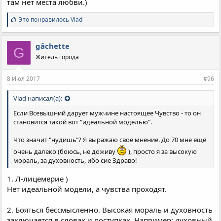
там нет места любви.)
С
Это понравилось
Vlad
и
м
п
gâchette
G
а
Житель города
т
и
и
8 Июл 2017
#96
:
Vlad написал(а):
Если Всевышний дарует мужчине настоящее Чувство - то он
становится такой вот "идеальной моделью".
Что значит "нудишь"? Я выражаю своё мнение. До 70 мне ещё
очень далеко (боюсь, не доживу
), просто я за высокую
мораль, за духовность, ибо сие Здраво!
1. Л-лицемерие )
Нет идеальной модели, а чувства проходят.
2. Бояться бессмысленно. Высокая мораль и духовность
заключается в словах и поступках. Например: духовный