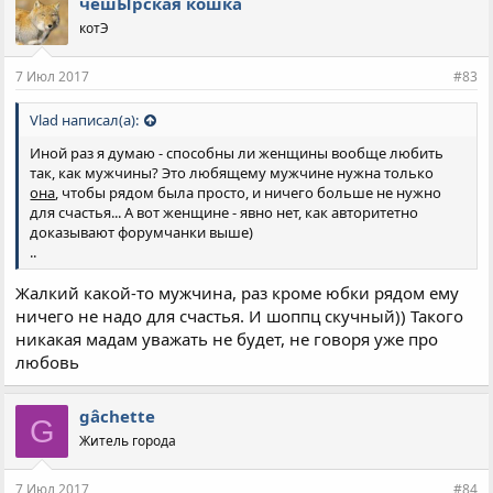
чешЫрская кошка
котЭ
7 Июл 2017
#83
Vlad написал(а):
Иной раз я думаю - способны ли женщины вообще любить
так, как мужчины? Это любящему мужчине нужна только
она
, чтобы рядом была просто, и ничего больше не нужно
для счастья... А вот женщине - явно нет, как авторитетно
доказывают форумчанки выше)
..
Жалкий какой-то мужчина, раз кроме юбки рядом ему
ничего не надо для счастья. И шоппц скучный)) Такого
никакая мадам уважать не будет, не говоря уже про
любовь
gâchette
G
Житель города
7 Июл 2017
#84