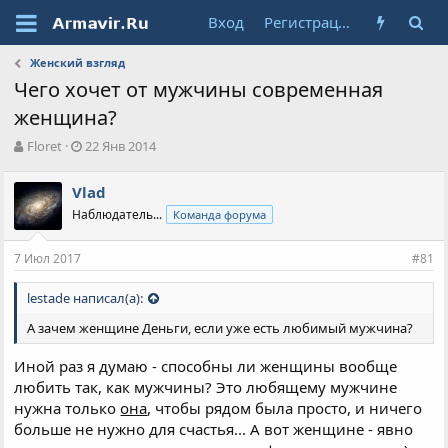
Вход
Регистрация
Женский взгляд
Чего хочет от мужчины современная
женщина?
А
Д
Floret
22 Янв 2014
в
а
т
т
Vlad
о
а
Наблюдатель...
Команда форума
р
н
т
а
е
ч
7 Июл 2017
#81
м
а
ы
л
lestade написал(а):
а
А зачем женщине Деньги, если уже есть любимый мужчина?
Иной раз я думаю - способны ли женщины вообще
любить так, как мужчины? Это любящему мужчине
нужна только
она
, чтобы рядом была просто, и ничего
больше не нужно для счастья... А вот женщине - явно