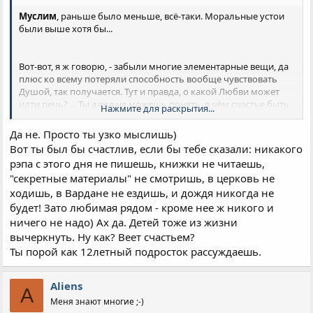
Муслим
, раньше было меньше, всё-таки. Моральные устои
были выше хотя бы...
Вот-вот, я ж говорю, - забыли многие элементарные вещи, да
плюс ко всему потеряли способность вообще чувствовать
Душой, так получается. Тут и правда, о какой Любви может
идти речь? ... Ты даже не можешь понять, в чём счастье быть
Нажмите для раскрытия...
рядом с любимым человеком... Грустно.
Да не. Просто ты узко мыслишь)
Вот ты был бы счастлив, если бы тебе сказали: никакого
рэпа с этого дня не пишешь, книжки не читаешь,
"секретные материалы" не смотришь, в церковь не
ходишь, в Вардане не ездишь, и дождя никогда не
будет! Зато любимая рядом - кроме нее ж никого и
ничего не надо) Ах да. Детей тоже из жизни
вычеркнуть. Ну как? Веет счастьем?
Ты порой как 12летный подросток рассуждаешь.
Aliens
A
Меня знают многие ;-)