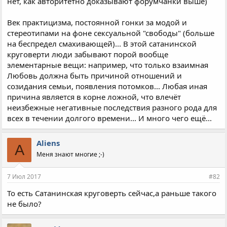
нет, как авторитетно доказывают форумчанки выше)
Век практицизма, постоянной гонки за модой и
стереотипами на фоне сексуальной "свободы" (больше
на беспредел смахивающей)... В этой сатанинской
круговерти люди забывают порой вообще
элементарные вещи: например, что только взаимная
Любовь должна быть причиной отношений и
созидания семьи, появления потомков... Любая иная
причина является в корне ложной, что влечёт
неизбежные негативные последствия разного рода для
всех в течении долгого времени... И много чего ещё...
Aliens
A
Меня знают многие ;-)
7 Июл 2017
#82
То есть Сатанинская круговерть сейчас,а раньше такого
не было?