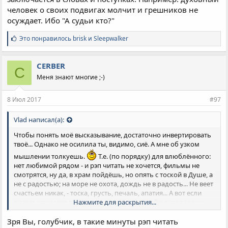
человек о своих подвигах молчит и грешников не
осуждает. Ибо "А судьи кто?"
С
Это понравилось
brisk
и
Sleepwalker
и
м
п
CERBER
C
а
Меня знают многие ;-)
т
и
и
8 Июл 2017
#97
:
Vlad написал(а):
Чтобы понять моё высказывание, достаточно инвертировать
твоё... Однако не осилила ты, видимо, сиё. А мне об узком
мышлении толкуешь.
Т.е. (по порядку) для влюблённого:
нет любимой рядом - и рэп читать не хочется, фильмы не
смотрятся, ну да, в храм пойдёшь, но опять с тоской в Душе, а
не с радостью; на море не охота, дождь не в радость... Не веет
счастьем никак, - тоска, грусть, печаль, апатия... А вот если
рядом - то и мир в цвете, и крылья за спиной и готов горы
Нажмите для раскрытия...
свернуть!
Зря Вы, голубчик, в такие минуты рэп читать