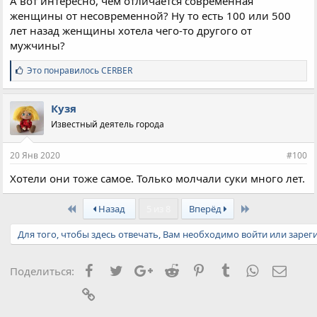
А вот интересно, чем отличается современная
женщины от несовременной? Ну то есть 100 или 500
лет назад женщины хотела чего-то другого от
мужчины?
С
Это понравилось
CERBER
и
м
п
Кузя
а
Известный деятель города
т
и
и
20 Янв 2020
#100
:
Хотели они тоже самое. Только молчали суки много лет.
First
Last
Назад
5 из 8
Вперёд
Для того, чтобы здесь отвечать, Вам необходимо войти или зарег
Facebook
Twitter
Google+
Reddit
Pinterest
Tumblr
WhatsApp
Элект
Поделиться:
Ссылка