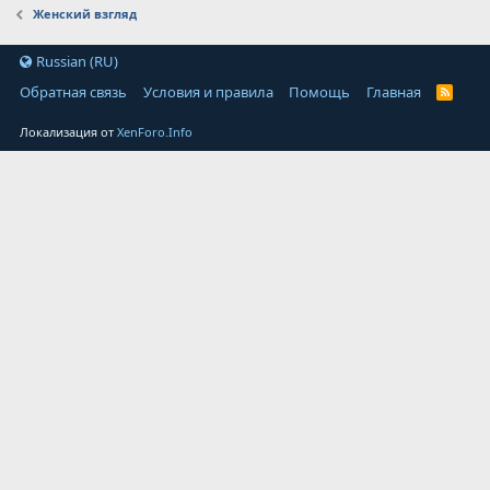
Женский взгляд
Russian (RU)
Обратная связь
Условия и правила
Помощь
Главная
Локализация от
XenForo.Info