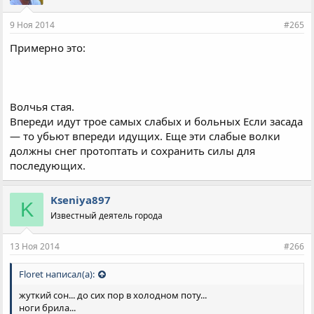
9 Ноя 2014
#265
Примерно это:
Волчья стая.
Впереди идут трое самых слабых и больных Если засада
— то убьют впереди идущих. Еще эти слабые волки
должны снег протоптать и сохранить силы для
последующих.
Kseniya897
K
Известный деятель города
13 Ноя 2014
#266
Floret написал(а):
жуткий сон... до сих пор в холодном поту...
ноги брила...