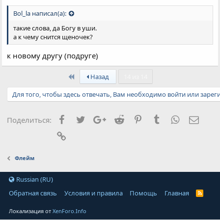
Bol_la написал(а):
такие слова, да Богу в уши.
а к чему снится щеночек?
к новому другу (подруге)
First
Назад
14 из 14
Для того, чтобы здесь отвечать, Вам необходимо войти или зарег
Facebook
Twitter
Google+
Reddit
Pinterest
Tumblr
WhatsApp
Элект
Поделиться:
Ссылка
Флейм
Russian (RU)
Обратная связь
Условия и правила
Помощь
Главная
Локализация от
XenForo.Info