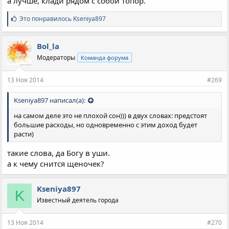
а лучше, клади рядом с собой топор.
С
Это понравилось
Kseniya897
и
м
п
Bol_la
а
Модераторы
Команда форума
т
и
и
13 Ноя 2014
#269
:
Kseniya897 написал(а):
на самом деле это не плохой сон))) в двух словах: предстоят
большие расходы, но одновременно с этим доход будет
расти)
такие слова, да Богу в уши.
а к чему снится щеночек?
Kseniya897
K
Известный деятель города
13 Ноя 2014
#270