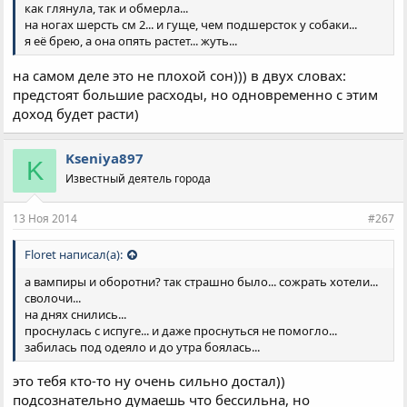
как глянула, так и обмерла...
на ногах шерсть см 2... и гуще, чем подшерсток у собаки...
я её брею, а она опять растет... жуть...
на самом деле это не плохой сон))) в двух словах:
предстоят большие расходы, но одновременно с этим
доход будет расти)
Kseniya897
K
Известный деятель города
13 Ноя 2014
#267
Floret написал(а):
а вампиры и оборотни? так страшно было... сожрать хотели...
сволочи...
на днях снились...
проснулась с испуге... и даже проснуться не помогло...
забилась под одеяло и до утра боялась...
это тебя кто-то ну очень сильно достал))
подсознательно думаешь что бессильна, но