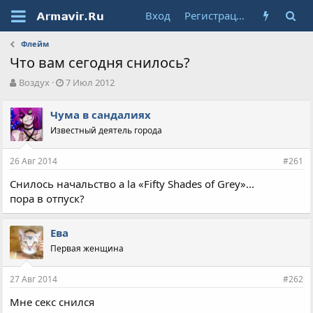
Вход
Регистрация
Флейм
Что вам сегодня снилось?
А
Д
Воздух
7 Июл 2012
в
а
т
т
Чума в сандалиях
о
а
Известный деятель города
р
н
т
а
е
ч
26 Авг 2014
#261
м
а
ы
л
Снилось начальство а la «Fifty Shades of Grey»...
а
пора в отпуск?
Ева
Первая женщина
27 Авг 2014
#262
Мне секс снился