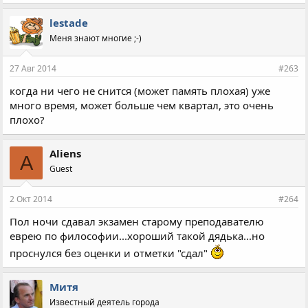
lestade
Меня знают многие ;-)
27 Авг 2014
#263
когда ни чего не снится (может память плохая) уже
много время, может больше чем квартал, это очень
плохо?
Aliens
A
Guest
2 Окт 2014
#264
Пол ночи сдавал экзамен старому преподавателю
еврею по философии...хороший такой дядька...но
проснулся без оценки и отметки "сдал"
Митя
Известный деятель города