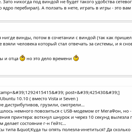
. Зато никогда под виндой не будет такого удобства сетев
 ядро перебирал). А ползать в нете, играть в игры - это вам
я нигде винды, потом в сочетании с виндой (так как пришел 
 взяли человека который стал отвечать за системы, и я сно
ны и отца
но это дело времени
estamp=&#39;1292415415&#39; post=&#39;425430&#39;]
untu 10.10 ( вместо Vista и Seven )
ve дистрибутивов, грузили, смотрели...
шлось немного повозиться с USB-модемом от МегаФон, но - в
ия принтера: воткнул шнурок и через 10 секунд вылезла п
 делает состояние г-н Гейтс...
ы типа &quot;Куда ты опять полезла-инетиться? Да сколько 