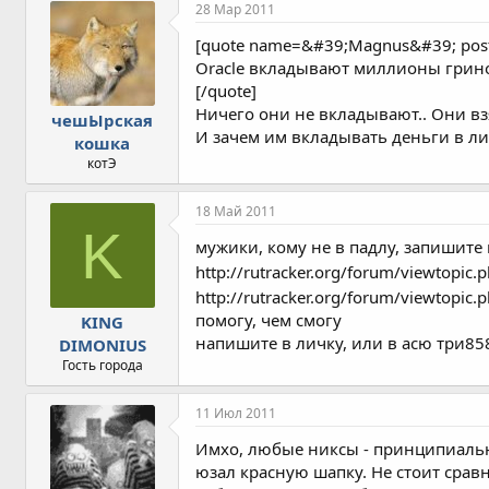
28 Мар 2011
[quote name=&#39;Magnus&#39; pos
Oracle вкладывают миллионы грино
[/quote]
Ничего они не вкладывают.. Они вз
чешЫрская
И зачем им вкладывать деньги в ли
кошка
котЭ
18 Май 2011
K
мужики, кому не в падлу, запишите 
http://rutracker.org/forum/viewtopi
http://rutracker.org/forum/viewtop
помогу, чем смогу
KING
напишите в личку, или в асю три8
DIMONIUS
Гость города
11 Июл 2011
Имхо, любые никсы - принципиально
юзал красную шапку. Не стоит срав