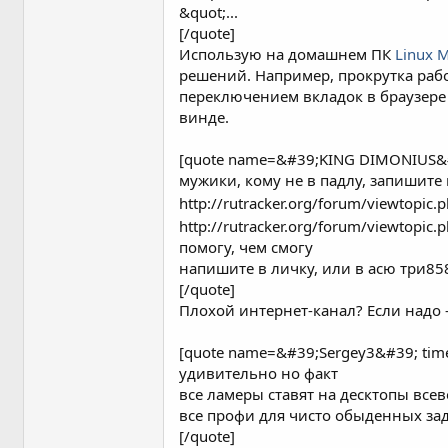
&quot;...
[/quote]
Использую на домашнем ПК
Linux M
решений. Например, прокрутка рабо
переключением вкладок в браузере 
винде.
[quote name=&#39;KING DIMONIUS&
мужики, кому не в падлу, запишите 
http://rutracker.org/forum/viewtopi
http://rutracker.org/forum/viewtop
помогу, чем смогу
напишите в личку, или в асю три8
[/quote]
Плохой интернет-канал? Если надо -
[quote name=&#39;Sergey3&#39; ti
удивительно но факт
все ламеры ставят на десктопы все
все профи для чисто обыденных зад
[/quote]