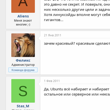
A
это давно не секрет. И поверьте, 
них несколько другие цели и задач
Хотя линуксойды вполне могут себя
Aliens
гигантов...
Меня знают
многие ;-)
21 Янв 2011
зачем красивый? красивым сделают 
Феликс
Администратор
Команда форума
1 Фев 2011
S
Да, Ubuntu всё набирает и набирает
остальное или серверное или неюз
Stas_M