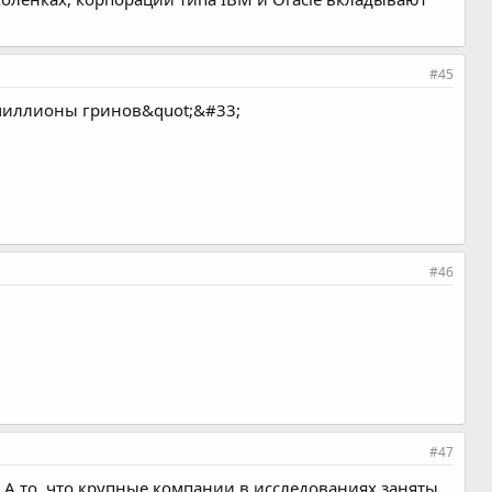
#45
 миллионы гринов&quot;&#33;
#46
#47
. А то, что крупные компании в исследованиях заняты,