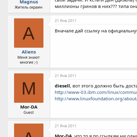
Magnus
миллионы гринов в них??? типа он
Житель окраин
21 Янв 2011
A
Вначале дай ссылку на официальну
Aliens
Меня знают
многие ;-)
21 Янв 2011
M
diesell
, вот этого должно быть дост
http://www-03.ibm.com/linux/commun
http://www.linuxfoundation.org/abo
Mor-DA
Guest
21 Янв 2011
Mor-DA
, что то я по ссылкам ни о