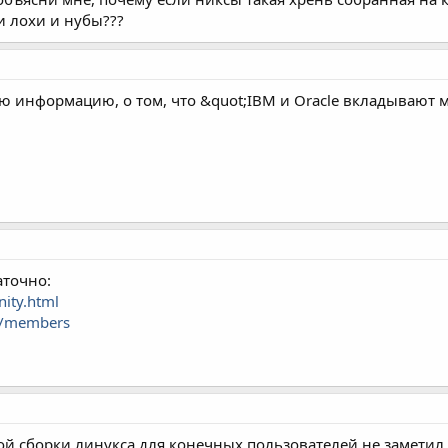
и лохи и нубы???
ю информацию, о том, что &quot;IBM и Oracle вкладывают
аточно:
ity.html
ut/members
дной сборки линукса для конечных пользователей не заметил