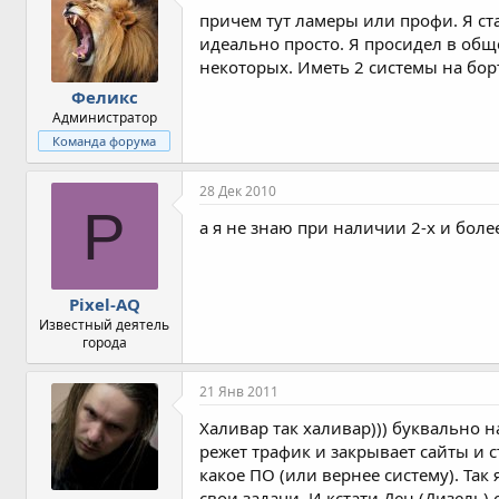
причем тут ламеры или профи. Я ста
идеально просто. Я просидел в обще
некоторых. Иметь 2 системы на бор
Феликс
Администратор
Команда форума
28 Дек 2010
P
а я не знаю при наличии 2-х и боле
Pixel-AQ
Известный деятель
города
21 Янв 2011
Халивар так халивар))) буквально н
режет трафик и закрывает сайты и с
какое ПО (или вернее систему). Так
свои задачи. И кстати Ден (Дизель