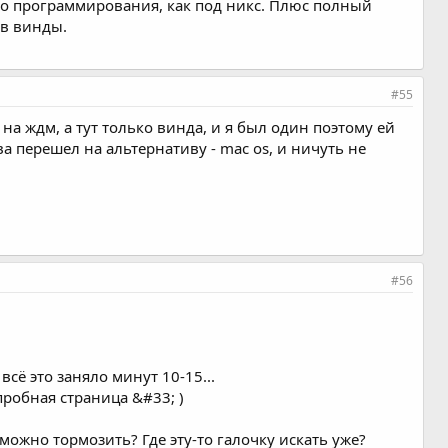
ого программирования, как под никс. Плюс полный
 в винды.
#55
на ждм, а тут только винда, и я был один поэтому ей
ва перешел на альтернативу - mac os, и ничуть не
#56
сё это заняло минут 10-15...
робная страница &#33; )
можно тормозить? Где эту-то галочку искать уже?