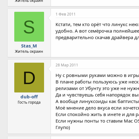
Житель окраин
1 Фев 2011
S
Кстати, тем кто орёт что линукс не
удобно. А вот семёрочка полнейшее У
предварительно скачав драйвера дл
Stas_M
Житель окраин
28 Мар 2011
D
Ну с ровными руками можно в игры 
В плане работы пользуюсь уже неск
релизами от Убунту это уже не нужно
Да и чувствуешь себя напорядок выш
dub-off
А вообще линуксоиды как баптисты 
Гость города
Моё мнение дело вкуса если хочется
Если спокойно жить в инете и для 
Если нужны понты то ставим Mac OS 
Глупо)