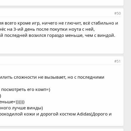
#50
я всего кроме игр, ничего не глючит, всё стабильно и
нёс на 3-ий день после покупки ноута с ней,
й последней возился гораздо меньше, чем с виндой.
#51
пилить сложности не вызывает, но с последними
 посмотреть его комп=)
)
ньше=))))))
амного лучше винды)
з крокодилой кожи и дорогой костюм Adidas(Дорого и