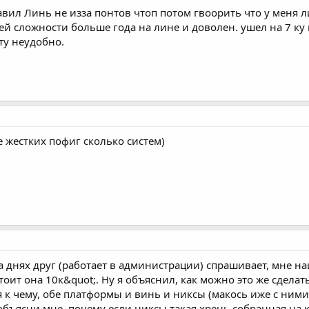
вил Линь не изза понтов чтоп потом гвоорить что у меня ли
й сложности больше года на лине и доволен. ушел на 7 ку и
ту неудобно.
е жестких пофиг сколько систем)
а днях друг (работает в администрации) спрашивает, мне н
тоит она 10к&quot;. Ну я объяснил, как можно это же сдела
 я к чему, обе платформы и винь и никсы (макось иже с ним
) объясни мне, почему если никсы такая хрень собранная на