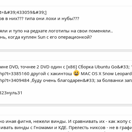
t=&#39;433059&#39;]
в в них??? типа они лохи и нубы???
яли и тупо на редхате логотипы на свои поменяли..
нь, когда куплен Sun с его операционкой?
мне DVD, точнее 2 DVD один с [x86] Сборка Ubuntu Go&#33; 
c.php?t=3385160 другой с хакинтош
MAC OS X Snow Leopard
ic.php?t=3409484 ,буду очень благодарен&#33; за болванки з
5823нуль31
 иная фигня, нежели винды. И сравнивать их - как жопу с 
нивать винды с Гномами и КДЕ. Прелесть никсов - не в гра