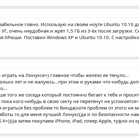
юзабельное говно. Использую на своём ноуте Ubuntu 10.10 дл
Г, очень неудобная и жрёт 1,5 ГБ из 3-ёх после загрузки. С
я ХРюши. Поставил Windows XP и Ubuntu 10.10. С настройко
играть на Линуксе=) главное чтобы железо ее тянуло...
олько лет и не жалуюсь...при этом и руками что-нибудь до
...
е того же соседа который постоянно бегает к тебе и просит
пока кого-нибудь в свою секту не перетянут не успокоятся=
 играться без проблем то Винда(хотя проблем от этого не ме
работы то для меня лучший Линукс(да и по безопасности н
X=))))а затем покупаем iPhone, iPad, плеер Apple, туфли и