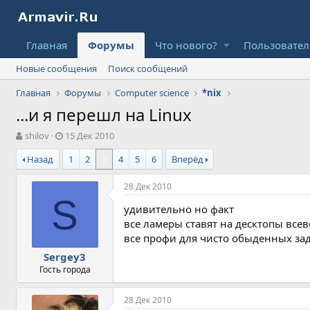
Главная
Форумы
Что нового?
Пользовате
Новые сообщения
Поиск сообщений
Главная
Форумы
Computer science
*nix
...и я перешл на Linux
А
Д
shilov
15 Дек 2010
в
а
Назад
1
2
3
4
5
6
Вперёд
т
т
о
а
р
н
28 Дек 2010
т
а
S
удивительно но факт
е
ч
м
а
все ламеры ставят на десктопы все
ы
л
все профи для чисто обыденных зад
а
Sergey3
Гость города
28 Дек 2010