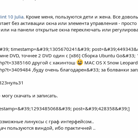
int 10 Julia
. Кроме меня, пользуются дети и жена. Все дово
тает без активации окна или элемента управления - прост
или на панели открытые окна переключать или регулировать 
#39; timestamp=&#39;1305670241&#39; post=&#39;449343&
мне DVD, точнее 2 DVD один с [x86] Сборка Ubuntu Go&#33; 
c.php?t=3385160 другой с хакинтош
MAC OS X Snow Leopard
ic.php?t=3409484 ,буду очень благодарен&#33; за болванки з
5823нуль31
 могу скачать и записать.
mestamp=&#39;1293485068&#39; post=&#39;428358&#39;]
возможные линуксы с граф интерфейсом..
ач пользуются виндой, ибо практичней ..