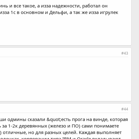
нь и все такое, а изза надежности, работал он
зза 1с в основном и Дельфи, а так же изза игрулек
#43
#44
аши одмины сказали &quot;есть прога на винде, которая
ть за 1-2к деревянных (железо и ПО) сами понимаете
и) отличные, но для разных целей. Каждая выполняет
 коленках, корпорации типа IBM и Oracle вкладывают