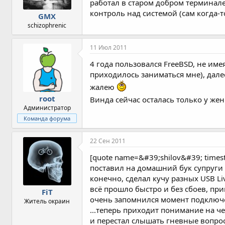
работал в старом добром терминале
контроль над системой (сам когда-то
GMX
schizophrenic
11 Июл 2011
4 года пользовался FreeBSD, не име
приходилось заниматься мне), далее
жалею
root
Винда сейчас осталась только у же
Администратор
Команда форума
22 Сен 2011
[quote name=&#39;shilov&#39; tim
поставил на домашний бук супруги Ub
конечно, сделал кучу разных USB Li
всё прошло быстро и без сбоев, при
FiT
очень запомнился момент подключен
Житель окраин
...теперь приходит понимание на чем
и перестал слышать гневные вопрос