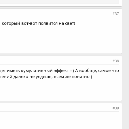
#37
который вот-вот появится на свет!
#38
удет иметь кумулятивный эффект =) А вообще, самое что
влений далеко не уедешь, всем же понятно )
#39