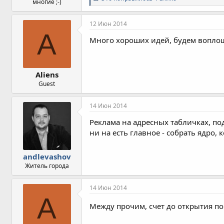
многие ;-)
и
м
п
12 Июн 2014
а
A
т
Много хороших идей, будем воплоща
и
и
:
Aliens
Guest
14 Июн 2014
Реклама на адресных табличках, по
ни на есть главное - собрать ядро,
andlevashov
Житель города
14 Июн 2014
A
Между прочим, счет до открытия по