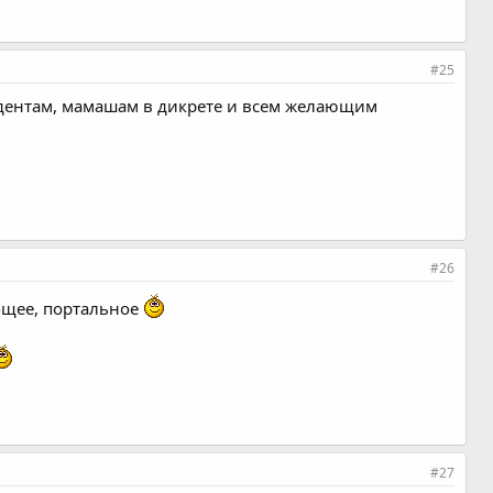
#25
студентам, мамашам в дикрете и всем желающим
#26
общее, портальное
#27