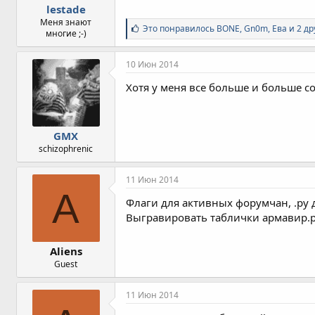
lestade
Меня знают
С
Это понравилось
BONE
,
Gn0m
,
Ева и 2 д
многие ;-)
и
м
п
10 Июн 2014
а
т
Хотя у меня все больше и больше с
и
и
:
GMX
schizophrenic
11 Июн 2014
A
Флаги для активных форумчан, .ру 
Выгравировать таблички армавир.ру
Aliens
Guest
11 Июн 2014