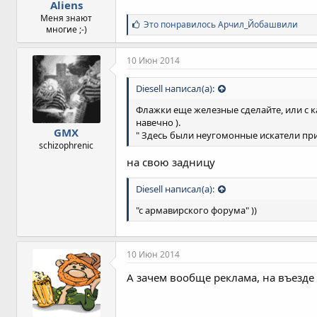
Aliens
Меня знают
С
Это понравилось
Арчил_Йобашвили
многие ;-)
и
м
п
10 Июн 2014
а
т
Diesell написал(а):
и
и
Флажки еще железные сделайте, или с к
:
навечно ).
GMX
" Здесь были неугомонные искатели пр
schizophrenic
на свою задницу
Diesell написал(а):
"с армавирского форума" ))
10 Июн 2014
А зачем вообще реклама, на въезде 