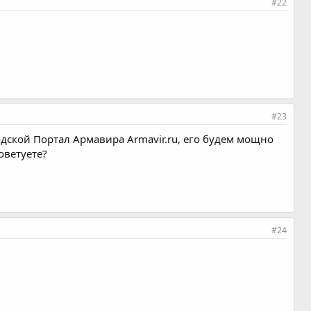
#22
#23
родской Портал Армавира Armavir.ru, его будем мощно
оветуете?
#24