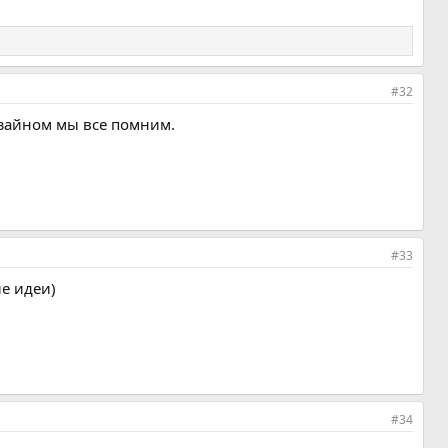
#32
изайном мы все помним.
#33
ие идеи)
#34