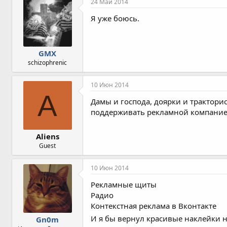
24 Май 2014
а
т
Я уже боюсь.
и
и
:
GMX
schizophrenic
10 Июн 2014
A
Дамы и господа, доярки и тракторис
поддерживать рекламной компанией
Aliens
Guest
10 Июн 2014
Рекламные щиты
Радио
Контекстная реклама в Вконтакте
И я бы вернул красивые наклейки 
Gn0m