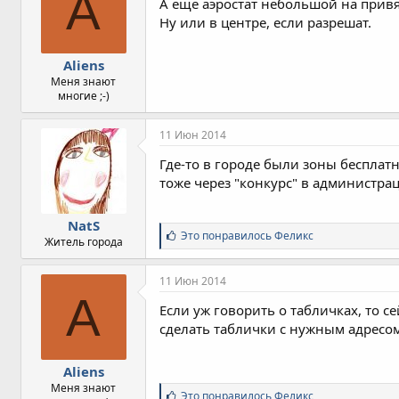
A
А еще аэростат небольшой на привя
Ну или в центре, если разрешат.
Aliens
Меня знают
многие ;-)
11 Июн 2014
Где-то в городе были зоны бесплат
тоже через "конкурс" в администра
NatS
С
Это понравилось
Феликс
Житель города
и
м
п
11 Июн 2014
а
A
т
Если уж говорить о табличках, то 
и
сделать таблички с нужным адресом.
и
:
Aliens
Меня знают
С
Это понравилось
Феликс