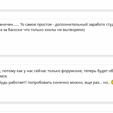
аничен...... То самое простое - дополнительный заработк 
а за баскски что только хохлы не вытворяли)
 потому как у нас сейчас только форумские, теперь будет 
мся.
будь работает? попробовать конечно можно, еще раз... но..