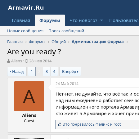
Главная
Форумы
Что нового?
Пользовате
Новые сообщения
Поиск сообщений
Главная
Форумы
Общий
Администрация форума
Are you ready ?
А
Д
Aliens
28 Фев 2014
в
а
Назад
1
2
3
4
Вперёд
т
т
о
а
р
н
24 Май 2014
т
а
A
Нет-нет, не думайте, что всё так и 
е
ч
м
а
над ним ежедневно работает сейча
ы
л
информационного портала Армавира
а
кто живёт в Армавире и хочет прин
Aliens
Guest
С
Это понравилось
Феликс
и
root
и
м
п