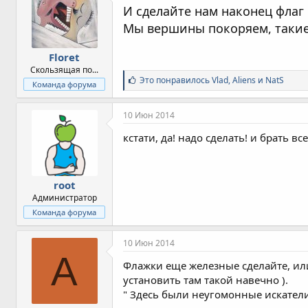
И сделайте нам наконец флаг
Мы вершины покоряем, такие
Floret
Скользящая по...
С
Это понравилось
Vlad
,
Aliens
и
NatS
Команда форума
и
м
п
10 Июн 2014
а
т
кстати, да! надо сделать! и брать вс
и
и
:
root
Администратор
Команда форума
10 Июн 2014
A
Флажки еще железные сделайте, или
установить там такой навечно ).
" Здесь были неугомонные искател