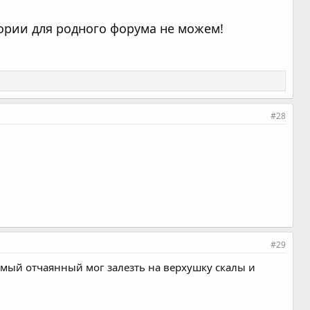
ории для родного форума не можем!
#28
#29
амый отчаянный мог залезть на верхушку скалы и