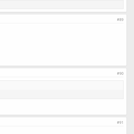
#89
#90
#91