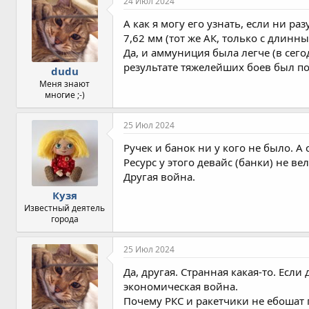
24 Июл 2024
а
т
А как я могу его узнать, если ни р
и
7,62 мм (тот же АК, только с длинн
и
Да, и аммуниция была легче (в сего
:
результате тяжелейших боев был по
dudu
Меня знают
многие ;-)
25 Июл 2024
Ручек и банок ни у кого не было. А
Ресурс у этого девайс (банки) не ве
Другая война.
Кузя
Известный деятель
города
25 Июл 2024
Да, другая. Странная какая-то. Есл
экономическая война.
Почему РКС и ракетчики не ебошат 