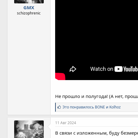
GMX
schizophrenic
Не прошло и полугода! (А нет, прошл
С
Это понравилось
BONE
и
Kolhoz
и
м
п
11 Авг 2024
а
т
В связи с изложенным, буду безме
и