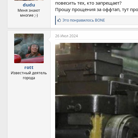
повесить тех, кто запрещает?
dudu
Прошу прощения за оффтап, тут пр
Меня знают
многие ;-)
С
Это понравилось
BONE
и
м
п
26 Июл 2024
а
т
и
и
:
rott
Известный деятель
города