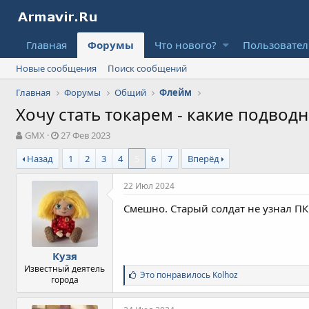
Главная
Форумы
Что нового?
Пользовате
Новые сообщения
Поиск сообщений
Главная
Форумы
Общий
Флейм
Хочу стать токарем - какие подвод
А
Д
GMX
27 Фев 2023
в
а
Назад
1
2
3
4
5
6
7
Вперёд
т
т
о
а
р
н
22 Июл 2024
т
а
Смешно. Старый солдат не узнал ПК
е
ч
м
а
ы
л
а
Кузя
Известный деятель
С
Это понравилось
Kolhoz
города
и
м
п