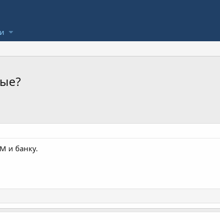
ли
ные?
М и банку.