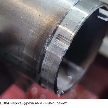
304 нержа, фреза 4мм - ничо, режет.