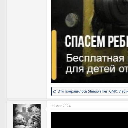
С
Это понравилось
Sleepwalker
,
GMX
,
Vlad 
и
м
п
11 Авг 2024
а
т
и
и
: