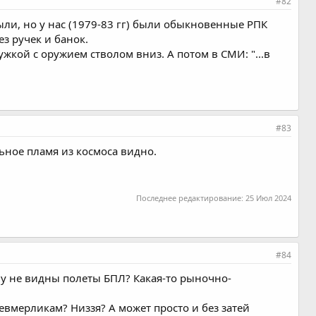
#82
были, но у нас (1979-83 гг) были обыкновенные РПК
ез ручек и банок.
ужкой с оружием стволом вниз. А потом в СМИ: "...в
#83
льное пламя из космоса видно.
Последнее редактирование:
25 Июл 2024
#84
ему не видны полеты БПЛ? Какая-то рыночно-
евмерликам? Низзя? А может просто и без затей