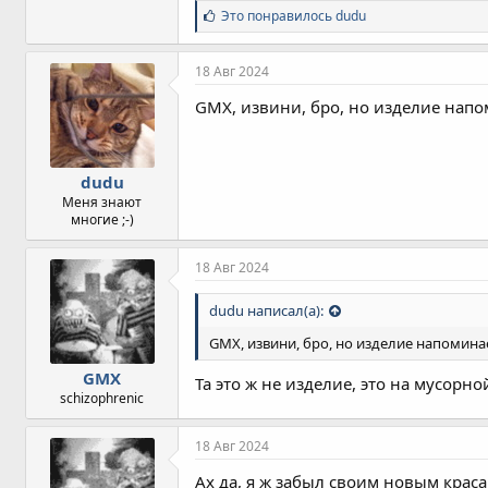
С
Это понравилось
dudu
и
м
п
18 Авг 2024
а
т
GMX, извини, бро, но изделие напо
и
и
:
dudu
Меня знают
многие ;-)
18 Авг 2024
dudu написал(а):
GMX, извини, бро, но изделие напомина
GMX
Та это ж не изделие, это на мусорно
schizophrenic
18 Авг 2024
Ах да, я ж забыл своим новым краса