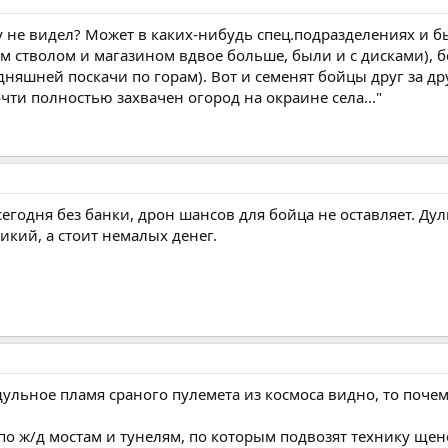
азу не видел? Может в каких-нибудь спец.подразделениях и 
ым стволом и магазином вдвое больше, были и с дисками), б
дняшней поскачи по горам). Вот и семенят бойцы друг за др
чти полностью захвачен огород на окраине села..."
 сегодня без банки, дрон шансов для бойца не оставляет. Ду
ликий, а стоит немалых денег.
и дульное пламя сраного пулемета из космоса видно, то поч
по ж/д мостам и тунелям, по которым подвозят технику щен