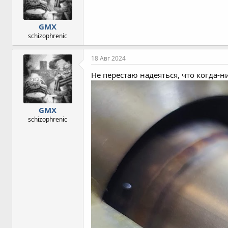
и
:
GMX
schizophrenic
18 Авг 2024
Не перестаю надеяться, что когда-ни
GMX
schizophrenic