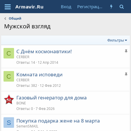
Вход
Регистрация
Общий
Мужской взгляд
Фильтры
З
С Днём космонавтики!
C
а
CERBER
Ответы
14
12 Апр 2014
к
р
З
Комната исповеди
е
C
а
CERBER
п
Ответы
382
12 Фев 2012
к
л
р
е
Газовый генератор для дома
е
н
BONE
п
а
Ответы
0
7 Фев 2026
л
е
Покупка подарка жене на 8 марта
S
н
SemenSMAIL
а