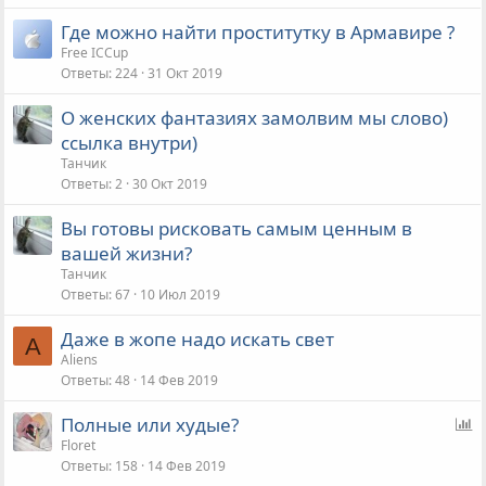
Где можно найти проститутку в Армавире ?
Free ICCup
Ответы
224
31 Окт 2019
О женских фантазиях замолвим мы слово)
ссылка внутри)
Танчик
Ответы
2
30 Окт 2019
Вы готовы рисковать самым ценным в
вашей жизни?
Танчик
Ответы
67
10 Июл 2019
Даже в жопе надо искать свет
A
Aliens
Ответы
48
14 Фев 2019
О
Полные или худые?
п
Floret
Ответы
158
14 Фев 2019
р