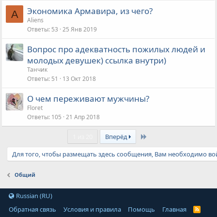
о
Экономика Армавира, из чего?
с
A
Aliens
Ответы
53
25 Янв 2019
Вопрос про адекватность пожилых людей и
молодых девушек) ссылка внутри)
Танчик
Ответы
51
13 Окт 2018
О чем переживают мужчины?
Floret
Ответы
105
21 Апр 2018
Last
1 из 20
Вперёд
Для того, чтобы размещать здесь сообщения, Вам необходимо вой
Общий
Russian (RU)
Обратная связь
Условия и правила
Помощь
Главная