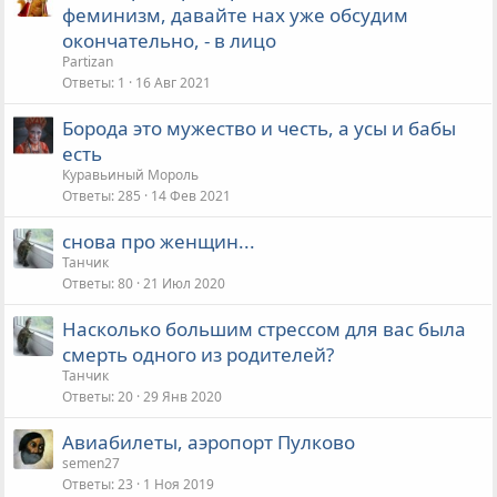
феминизм, давайте нах уже обсудим
окончательно, - в лицо
Partizan
Ответы
1
16 Авг 2021
Борода это мужество и честь, а усы и бабы
есть
Куравьиный Мороль
Ответы
285
14 Фев 2021
снова про женщин...
Танчик
Ответы
80
21 Июл 2020
Насколько большим стрессом для вас была
смерть одного из родителей?
Танчик
Ответы
20
29 Янв 2020
Авиабилеты, аэропорт Пулково
semen27
Ответы
23
1 Ноя 2019