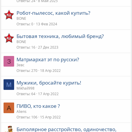
Ответы
24
8 Май 2025
Робот-пылесос, какой купить?
BONE
Ответы
0
13 Фев 2024
Бытовая техника, любимый бренд?
BONE
Ответы
16
27 Дек 2023
Матриархат эт по русски?
З
Зевс
Ответы
270
18 Апр 2022
Мужики, бросайте курить!
M
Mikhail998
Ответы
64
17 Апр 2022
ПИВО, кто какое ?
A
Aliens
Ответы
106
15 Апр 2022
Биполярное расстройство, одиночество,