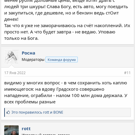
людей три шкуры! Слава Богу, есть авто, могу поездить
и закупиться, где дешевле, но и бензин ведь стОит
денех!
Так что я уже не заморачиваюсь на счёт накоплений. Их
просто нет. А что будет завтра - не ведаю. Уповаю
только на Бога.
Росна
Модераторы
Команда форума
17 Янв 2022
#11
видимо у многих вопрос - в чем сохранить хоть каплю
имеющегося: на вдову Градского совершено
нападение, ограбили - налом 100 млн дома держала. У
всех проблемы разные
С
Это понравилось
rott
и
BONE
и
м
п
rott
а