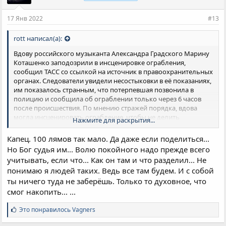
и
и
17 Янв 2022
#13
:
rott написал(а):
Вдову российского музыканта Александра Градского Марину
Коташенко заподозрили в инсценировке ограбления,
сообщил ТАСС со ссылкой на источник в правоохранительных
органах. Следователи увидели несостыковки в её показаниях,
им показалось странным, что потерпевшая позвонила в
полицию и сообщила об ограблении только через 6 часов
после происшествия. По мнению стражей порядка, вдова
могла инсценировать ограбление, чтобы не делить
Нажмите для раскрытия...
имущество с другими наследниками.
Кстати, да, это старый грязный юридический хак, по выводу
Капец. 100 лямов так мало. Да даже если поделиться...
бабла или иного имущества из наследственной массы.
Но Бог судья им... Волю покойного надо прежде всего
учитывать, если что... Как он там и что разделил... Не
понимаю я людей таких. Ведь все там будем. И с собой
ты ничего туда не заберёшь. Только то духовное, что
смог накопить... ...
С
Это понравилось
Vagners
и
м