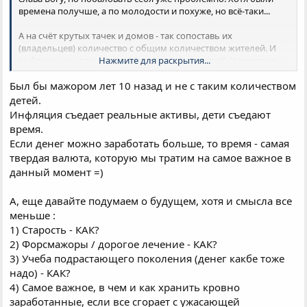
времена получше, а по молодости и похуже, но всё-таки...
А на счёт крутых тачек и домов - так сопоставь их
(владельцев) количество с общим количеством жителей. И
выйдешь на классическое "список прилагается". Насколько
Нажмите для раскрытия...
мне известно, на фоне катастрофического роста цен з/п
никому не прибавили - будь то частное производство или
Был бы мажором лет 10 назад и не с таким количеством
государственное учреждение. Так что у кого были кисельные
детей.
берега и молочные реки, у того и остались. Даже более того -
Инфляция съедает реальные активы, дети съедают
дома и тачки могут быть свидетельством былого
время.
благополучия. Для части жителей точно...
Если денег можно заработать больше, то время - самая
твердая валюта, которую мы тратим на самое важное в
данный момент =)
А, еще давайте подумаем о будущем, хотя и смысла все
меньше :
1) Старость - КАК?
2) Форсмажоры / дорогое лечение - КАК?
3) Учеба подрастающего поколения (денег какбе тоже
надо) - КАК?
4) Самое важное, в чем и как хранить кровно
заработанные, если все сгорает с ужасающей