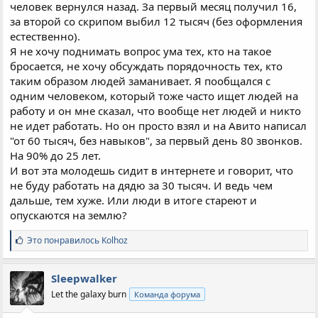
человек вернулся назад. За первый месяц получил 16,
за второй со скрипом выбил 12 тысяч (без оформления
естественно).
Я не хочу поднимать вопрос ума тех, кто на такое
бросается, не хочу обсуждать порядочность тех, кто
таким образом людей заманивает. Я пообщался с
одним человеком, который тоже часто ищет людей на
работу и он мне сказал, что вообще нет людей и никто
не идет работать. Но он просто взял и на Авито написал
"от 60 тысяч, без навыков", за первый день 80 звонков.
На 90% до 25 лет.
И вот эта молодешь сидит в интернете и говорит, что
не буду работать на дядю за 30 тысяч. И ведь чем
дальше, тем хуже. Или люди в итоге стареют и
опускаются на землю?
С
Это понравилось
Kolhoz
и
м
п
Sleepwalker
а
Let the galaxy burn
Команда форума
т
и