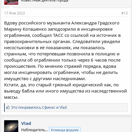
Известный деятель города
т
и
и
17 Янв 2022
#12
:
Вдову российского музыканта Александра Градского
Марину Коташенко заподозрили в инсценировке
ограбления, сообщил ТАСС со ссылкой на источник в
правоохранительных органах. Следователи увидели
несостыковки в её показаниях, им показалось
странным, что потерпевшая позвонила в полицию и
сообщила об ограблении только через 6 часов после
происшествия. По мнению стражей порядка, вдова
могла инсценировать ограбление, чтобы не делить
имущество с другими наследниками.
Кстати, да, это старый грязный юридический хак, по
выводу бабла или иного имущества из наследственной
массы.
С
Это понравилось
Сфинкс
и
Vlad
и
м
п
Vlad
а
Наблюдатель...
Команда форума
т