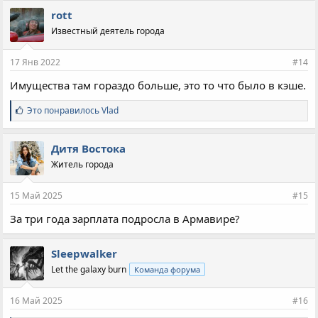
п
rott
а
Известный деятель города
т
и
и
17 Янв 2022
#14
:
Имущества там гораздо больше, это то что было в кэше.
С
Это понравилось
Vlad
и
м
п
Дитя Востока
а
Житель города
т
и
и
15 Май 2025
#15
:
За три года зарплата подросла в Армавире?
Sleepwalker
Let the galaxy burn
Команда форума
16 Май 2025
#16