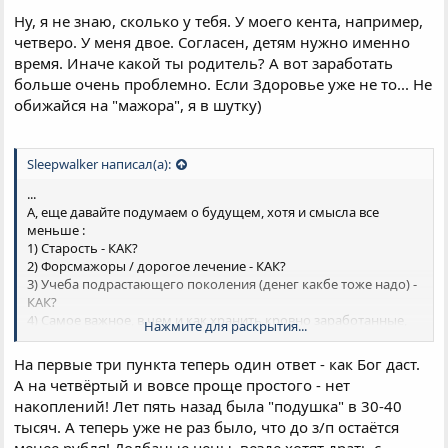
Ну, я не знаю, сколько у тебя. У моего кента, например,
четверо. У меня двое. Согласен, детям нужно именно
время. Иначе какой ты родитель? А вот заработать
больше очень проблемно. Если Здоровье уже не то... Не
обижайся на "мажора", я в шутку)
Sleepwalker написал(а):
...
А, еще давайте подумаем о будущем, хотя и смысла все
меньше :
1) Старость - КАК?
2) Форсмажоры / дорогое лечение - КАК?
3) Учеба подрастающего поколения (денег какбе тоже надо) -
КАК?
4) Самое важное, в чем и как хранить кровно заработанные,
Нажмите для раскрытия...
если все сгорает с ужасающей скоростью? Импорт инфляции
+ своя инфляция, если речь о валютах. Риски рынка, если речь
На первые три пункта теперь один ответ - как Бог даст.
об акциях. Остаются металлы, такое себе..
А на четвёртый и вовсе проще простого - нет
накоплений! Лет пять назад была "подушка" в 30-40
Если немного прикинуть на калькуляторе, остается только
тысяч. А теперь уже не раз было, что до з/п остаётся
последние волосы выдрать xD
менее рубля! Долбаные цены, везде хотят драть с