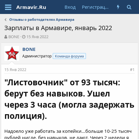
Вход
Регистрация
Отзывы о работодателях Армавира
Зарплаты в Армавире, январь 2022
А
Д
BONE
15 Янв 2022
в
а
т
т
BONE
о
а
Администратор
Команда форума
р
н
т
а
15 Янв 2022
е
ч
#1
м
а
"Листовочник" от 93 тысяч:
ы
л
а
берут без навыков. Ушел
через 3 часа (могла задержать
полиция).
Надоело уже работать за копейки...больше 10-25 тысяч
рублей нигде, без навыков, не дают. Через 2 недели я