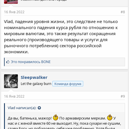
16 Янв 2022
#8
Vlad, падения уровня жизни, это следствие не только
номинального падения курса рубля по отношению к
мировым валютам, это также результат сокращения
реального (производящего товары и услуги для
рыночного потребления) сектора российской
экономики.
С
Это понравилось
BONE
и
м
п
Sleepwalker
а
Let the galaxy burn
Команда форума
т
и
и
16 Янв 2022
#9
:
Vlad написал(а):
Да вы, батенька, мажор!
По армавирским меркам.
У
нас и с женой вместе 60 не выходит. Ну, пока сухари не сушим,
слава Богу, но побаловать себя уже проблемно. Хотя были