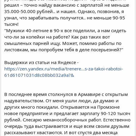
решил – точно найду вакансию с зарплатой не меньше
35.000-50.000 рублей.. и нашел. Однако, позвонив, я
узнал, что зарабатывать получится.. не меньше 90-95
тысяч!
"Мужики 40-летние в 90-х все поделили, а нам сидеть
что-ли за копейки на работе? Как раз таких вот
смышленых парней ищу. Может, помимо работы по
листовкам, мы попробуем тебя в деле посерьезней?"
Выдержки из статьи на Яндексе -
https://zen.yandex.ru/media/trenere...s-za-takoi-rabotoi-
61d61071031d8c08bb032a9a?&
В последнее время столкнулся в Армавире с открытым
надувательством. От меня ушли люди, да думаю и
других много покидали. Открывается на Промзоне
новое предприятие и предлагает зарплату 90-120 тысяч
рублей. Слесарю механособорочных работ. Естественно
очередь туда выстраивается и еще всем своим друзьям
рассказывают хвастаются. И вот спустя два месяца