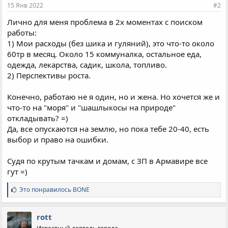
и
15 Янв 2022
#2
:
Лично для меня проблема в 2х моментах с поиском
работы:
1) Мои расходы (без шика и гуляний), это что-то около
60тр в месяц. Около 15 коммуналка, остальное еда,
одежда, лекарства, садик, школа, топливо.
2) Перспективы роста.
Конечно, работаю не я один, но и жена. Но хочется же и
что-то на "моря" и "шашлыкосы на природе"
откладывать? =)
Да, все опускаются на землю, но пока тебе 20-40, есть
выбор и право на ошибки.
Судя по крутым тачкам и домам, с ЗП в Армавире все
гут =)
С
Это понравилось
BONE
и
м
п
rott
а