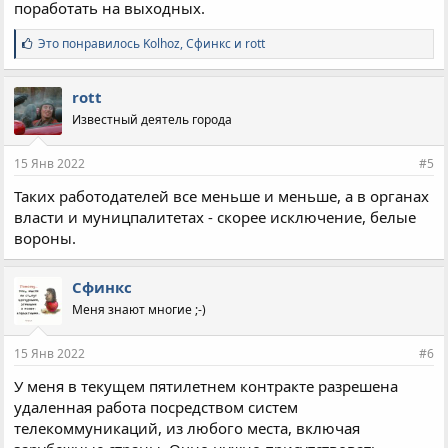
поработать на выходных.
С
Это понравилось
Kolhoz
,
Сфинкс
и
rott
и
м
п
rott
а
Известный деятель города
т
и
и
15 Янв 2022
#5
:
Таких работодателей все меньше и меньше, а в органах
власти и муницпалитетах - скорее исключение, белые
вороны.
Сфинкс
Меня знают многие ;-)
15 Янв 2022
#6
У меня в текущем пятилетнем контракте разрешена
удаленная работа посредством систем
телекоммуникаций, из любого места, включая