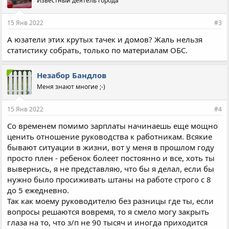
Известный деятель города
т
и
и
15 Янв 2022
#3
:
А юзатели этих крутых тачек и домов? Жаль нельзя
статистику собрать, только по материалам ОБС.
Незабор Бандлов
Меня знают многие ;-)
15 Янв 2022
#4
Со временем помимо зарплаты начинаешь еще мощно
ценить отношение руководства к работникам. Всякие
бывают ситуации в жизни, вот у меня в прошлом году
просто плен - ребенок болеет постоянно и все, хоть ты
вывернись, я не представляю, что бы я делал, если бы
нужно было просиживать штаны на работе строго с 8
до 5 ежедневно.
Так как моему руководителю без разницы где ты, если
вопросы решаются вовремя, то я смело могу закрыть
глаза на то, что з/п не 90 тысяч и иногда приходится