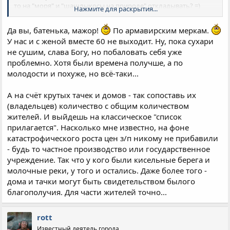
то на "моря" и "шашлыкосы на природе" откладывать? =)
Нажмите для раскрытия...
Да, все опускаются на землю, но пока тебе 20-40, есть выбор и
право на ошибки.
Да вы, батенька, мажор!
По армавирским меркам.
У нас и с женой вместе 60 не выходит. Ну, пока сухари
Судя по крутым тачкам и домам, с ЗП в Армавире все гут =)
не сушим, слава Богу, но побаловать себя уже
проблемно. Хотя были времена получше, а по
молодости и похуже, но всё-таки...
А на счёт крутых тачек и домов - так сопоставь их
(владельцев) количество с общим количеством
жителей. И выйдешь на классическое "список
прилагается". Насколько мне известно, на фоне
катастрофического роста цен з/п никому не прибавили
- будь то частное производство или государственное
учреждение. Так что у кого были кисельные берега и
молочные реки, у того и остались. Даже более того -
дома и тачки могут быть свидетельством былого
благополучия. Для части жителей точно...
rott
Известный деятель города