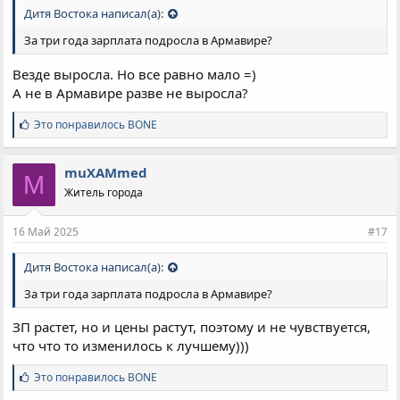
Дитя Востока написал(а):
За три года зарплата подросла в Армавире?
Везде выросла. Но все равно мало =)
А не в Армавире разве не выросла?
С
Это понравилось
BONE
и
м
п
muXAMmed
M
а
Житель города
т
и
и
16 Май 2025
#17
:
Дитя Востока написал(а):
За три года зарплата подросла в Армавире?
ЗП растет, но и цены растут, поэтому и не чувствуется,
что что то изменилось к лучшему)))
С
Это понравилось
BONE
и