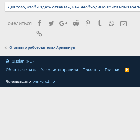
м
Для того, чтобы здесь отвечать, Вам необходимо войти или зарег
п
а
т
и
Facebook
Twitter
Google+
Reddit
Pinterest
Tumblr
WhatsApp
Элект
Поделиться:
и
:
Ссылка
Отзывы о работодателях Армавира
Russian (RU)
Обратная связь
Условия и правила
Помощь
Главная
Локализация от
XenForo.Info