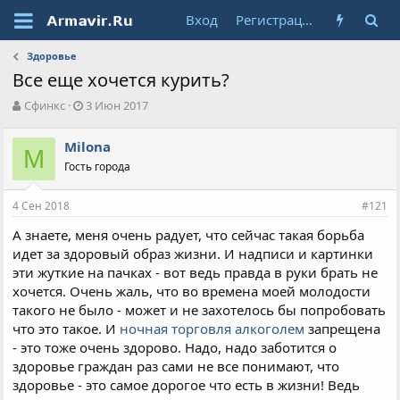
Вход
Регистрация
Здоровье
Все еще хочется курить?
А
Д
Сфинкс
3 Июн 2017
в
а
т
т
Milona
о
M
а
Гость города
р
н
т
а
е
ч
4 Сен 2018
#121
м
а
ы
л
А знаете, меня очень радует, что сейчас такая борьба
а
идет за здоровый образ жизни. И надписи и картинки
эти жуткие на пачках - вот ведь правда в руки брать не
хочется. Очень жаль, что во времена моей молодости
такого не было - может и не захотелось бы попробовать
что это такое. И
ночная торговля алкоголем
запрещена
- это тоже очень здорово. Надо, надо заботится о
здоровье граждан раз сами не все понимают, что
здоровье - это самое дорогое что есть в жизни! Ведь