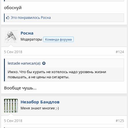
обоснуй
С
Это понравилось
Росна
и
м
п
Росна
а
Модераторы
Команда форума
т
и
и
5 Сен 2018
#124
:
lestade написал(а):
Имхо. Что бы курить не хотелось надо уровень жизни
повышать, а не цены на сигареты.
Вообще чушь...
Незабор Бандлов
Меня знают многие ;-)
5 Сен 2018
#125