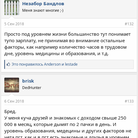
Незабор Бандлов
Меня знают многие ;-)
5 Сен 2018
#132
Просто под уровнем жизни большинство тут понимает
тупо зарплату, не принимая во внимание остальные
факторы, как например количество часов в трудовом
дне, уровень медицины и образования, и т.д.
С
Это понравилось
Anderson
и
lestade
и
м
п
brisk
а
DedHunter
т
и
и
6 Сен 2018
#133
:
Бред.
У меня куча друзей и знакомых с доходом свыше 250
000 в месяц, которые дымят по 2 пачки в день. И
уровень образования, медецины и других факторов не
чета пгт, как и в пгт есть знакомые и друзья в уровнем