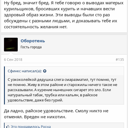
Ну бред, значит бред. Я тебе говорю о выводах матерых
курильщиков, бросивших курить и начавших вести
здоровый образ жизни. Эти выводы были сто раз
обсуждены с разными людьми, и доказывать тебе их
состоятельность желания нет.
Оборотень
Гость города
6 Сен 2018
#135
Сфинкс написал(а):
С узкоколейкой дедушка слега смаразматил, тут помню, тут
не помню. Живу в этом районе и старожилы ничего такое не
рассказывали. А курение нынешних сигарет это зло. Если
натуральный табак, трубка или кальян, в райское
удовольствие, даже без гурий.
Да ладно, райское удовольствие. Смолу никто не
отменял. Вреден не никотин.
С
Это понравилось
Росна