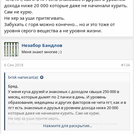
дохода ниже 20 000 которые даже не начинали курить.
Сам не курю.
Не хер за уши притягивать.
Забухать с горя можно конечно... но и это тоже от
уровня серого вещества а не уровня жизни.
Незабор Бандлов
Меня знают многие ;-)
6 Сен 2018
#134
brisk написал(а):
Бред.
У меня куча друзей и знакомых с доходом свыше 250 000 в
месяц, которые дымят по 2 пачки в день. И уровень
образования, медецины и других факторов не чета пгт, как и в
пгт есть знакомые и друзья в уровнем дохода ниже 20 000
которые даже не начинали курить. Сам не курю.
Не хер за уши притягивать.
Забухать с горя можно конечно... но и это тоже от уровня
Нажмите для раскрытия...
серого вещества а не уровня жизни.