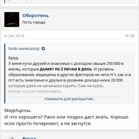
и
м
п
Оборотень
а
Гость города
т
и
и
6 Сен 2018
#136
:
brisk написал(а):
Бред.
У меня куча друзей и знакомых с доходом свыше 250 000 в
месяц, которые
дымят по 2 пачки в день
. И уровень
образования, медецины и других факторов не чета пгт, как и в
пгт есть знакомые и друзья в уровнем дохода ниже 20 000
которые даже не начинали курить. Сам не курю.
Не хер за уши притягивать.
Забухать с горя можно конечно... но и это тоже от уровня
Нажмите для раскрытия...
серого вещества а не уровня жизни.
МедИцины.
И что хорошего? Рано или поздно даст знать. Хорошо
если просто почернеют, а не загнутся.
Росна