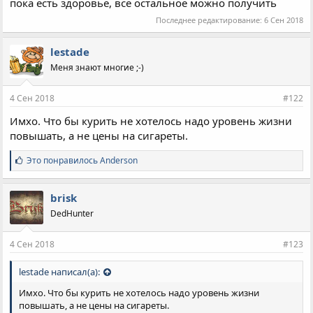
пока есть здоровье, все остальное можно получить
Последнее редактирование:
6 Сен 2018
lestade
Меня знают многие ;-)
4 Сен 2018
#122
Имхо. Что бы курить не хотелось надо уровень жизни
повышать, а не цены на сигареты.
С
Это понравилось
Anderson
и
м
п
brisk
а
DedHunter
т
и
и
4 Сен 2018
#123
:
lestade написал(а):
Имхо. Что бы курить не хотелось надо уровень жизни
повышать, а не цены на сигареты.