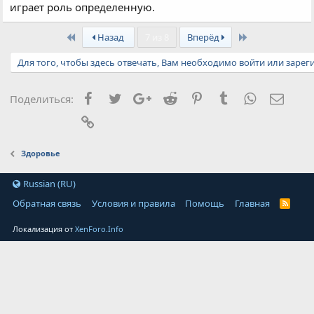
играет роль определенную.
First
Last
Назад
7 из 8
Вперёд
Для того, чтобы здесь отвечать, Вам необходимо войти или зарег
Facebook
Twitter
Google+
Reddit
Pinterest
Tumblr
WhatsApp
Элект
Поделиться:
Ссылка
Здоровье
Russian (RU)
Обратная связь
Условия и правила
Помощь
Главная
Локализация от
XenForo.Info