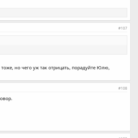
#107
 тоже, но чего уж так отрицать, порадуйте Юлю,
#108
говор.