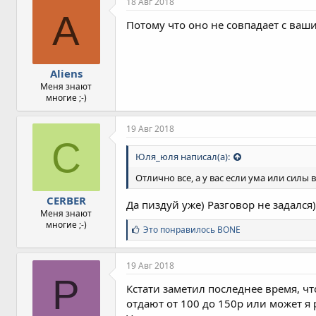
18 Авг 2018
A
Потому что оно не совпадает с ваш
Aliens
Меня знают
многие ;-)
19 Авг 2018
C
Юля_юля написал(а):
Отлично все, а у вас если ума или силы
CERBER
Да пиздуй уже) Разговор не задался
Меня знают
многие ;-)
С
Это понравилось
BONE
и
м
п
19 Авг 2018
а
P
т
Кстати заметил последнее время, чт
и
отдают от 100 до 150р или может я
и