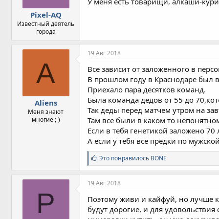
У меня есть товарищи, алкаши-кур
:
Pixel-AQ
Известный деятель
города
19 Авг 2018
A
Все зависит от заложенного в перс
В прошлом году в Краснодаре был в
Приехало пара десятков команд.
Была команда дедов от 55 до 70,кот
Aliens
Так деды перед матчем утром на зав
Меня знают
многие ;-)
Там все были в каком то непонятно
Если в тебя генетикой заложено 70
А если у тебя все предки по мужско
С
Это понравилось
BONE
и
м
п
19 Авг 2018
а
P
т
Поэтому живи и кайфуй, но лучше ко
и
будут дорогие, и для удовольствия 
и