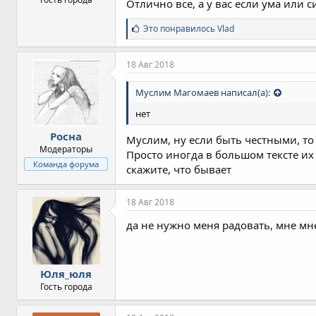
Отлично все, а у вас если ума или 
С
Это понравилось
Vlad
и
м
п
18 Авг 2018
а
т
Муслим Магомаев написал(а):
и
и
нет
:
Росна
Муслим, ну если быть честными, то
Модераторы
Просто иногда в большом тексте их 
Команда форума
скажите, что бывает
18 Авг 2018
да не нужно меня радовать, мне мн
Юля_юля
Гость города