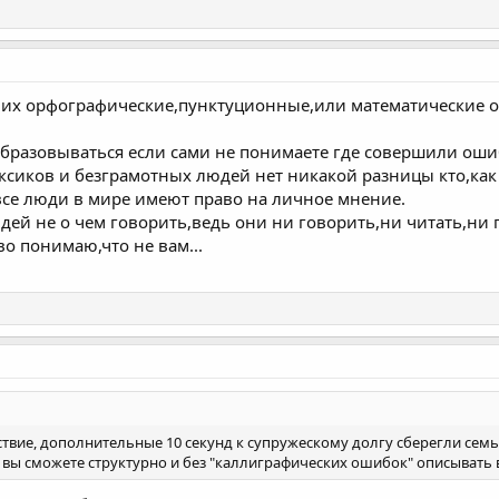
 их орфографические,пунктуционные,или математические ош
образовываться если сами не понимаете где совершили оши
ксиков и безграмотных людей нет никакой разницы кто,как 
все люди в мире имеют право на личное мнение.
дей не о чем говорить,ведь они ни говорить,ни читать,ни 
во понимаю,что не вам...
едствие, дополнительные 10 секунд к супружескому долгу сберегли се
 вы сможете структурно и без "каллиграфических ошибок" описывать вс