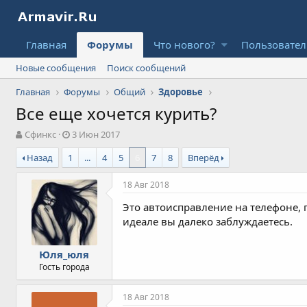
Главная
Форумы
Что нового?
Пользовате
Новые сообщения
Поиск сообщений
Главная
Форумы
Общий
Здоровье
Все еще хочется курить?
А
Д
Сфинкс
3 Июн 2017
в
а
Назад
1
...
4
5
6
7
8
Вперёд
т
т
о
а
р
н
18 Авг 2018
т
а
Это автоисправление на телефоне, 
е
ч
м
а
идеале вы далеко заблуждаетесь.
ы
л
а
Юля_юля
Гость города
18 Авг 2018