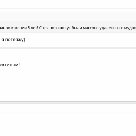
напротяжении 5 лет! С тех пор как тут были массово удалены все муда
 я погляжу)
лективом!