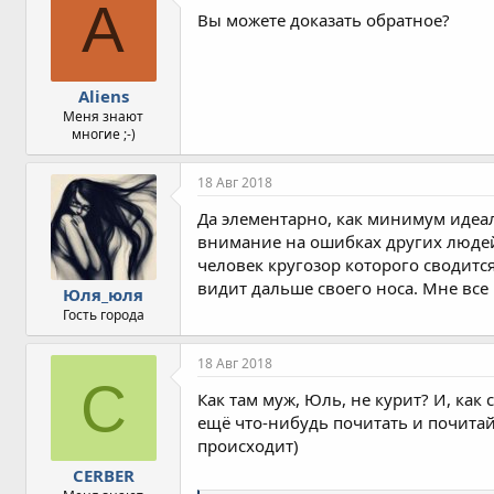
A
Вы можете доказать обратное?
Aliens
Меня знают
многие ;-)
18 Авг 2018
Да элементарно, как минимум идеа
внимание на ошибках других людей
человек кругозор которого сводится
видит дальше своего носа. Мне все 
Юля_юля
Гость города
18 Авг 2018
C
Как там муж, Юль, не курит? И, ка
ещё что-нибудь почитать и почитай
происходит)
CERBER