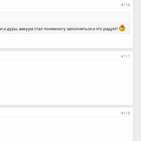
#116
ки и дуры, вакуум стал понемногу заполняться и это радует!
#117
#118