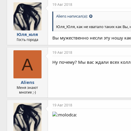
п
19 Авг 2018
а
т
Aliens написал(а):
и
и
Юля_Юля, как не хватало таких как Вы, 
:
Юля_юля
Вы мужественно несли эту ношу как
Гость города
19 Авг 2018
A
Ну почему? Мы вас ждали всех кол
Aliens
Меня знают
многие ;-)
19 Авг 2018