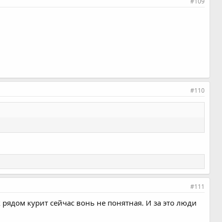
#109
#110
#111
к рядом курит сейчас вонь не понятная. И за это люди