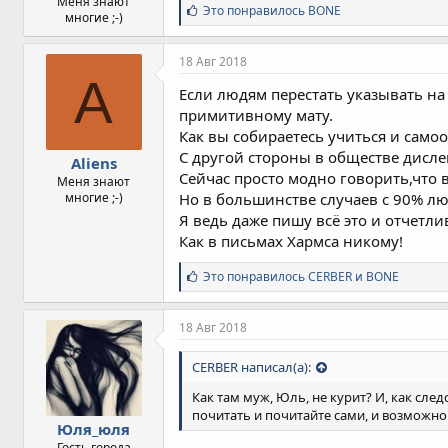
Меня знают
С
Это понравилось
BONE
многие ;-)
и
м
п
18 Авг 2018
а
A
т
Если людям перестать указывать на
и
примитивному мату.
и
Как вы собираетесь учиться и само
:
С другой стороны в обществе дисле
Aliens
Сейчас просто модно говорить,что 
Меня знают
многие ;-)
Но в большинстве случаев с 90% лю
Я ведь даже пишу всё это и отчетли
Как в письмах Хармса никому!
С
Это понравилось
CERBER
и
BONE
и
м
п
18 Авг 2018
а
т
CERBER написал(а):
и
и
Как там муж, Юль, не курит? И, как сл
:
почитать и почитайте сами, и возможно
Юля_юля
Гость города