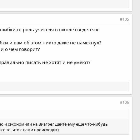
#105
ибки,то роль учителя в школе сведется к
бки и вам об этом никто даже не намекнул?
и о чем говорит?
правильно писать не хотят и не умеют?
#106
мью и сэкономили на Виагре? Дайте ему ещё что-нибудь
е то, что с вами происходит)