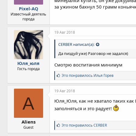
минералки купить, он уже докуривае
:
за ужином бахнул 50 грамм коньячк
Pixel-AQ
Известный деятель
города
19 Авг 2018
CERBER написал(а):
Да пиздуй уже) Разговор не задался)
Юля_юля
Смотрю воспитания минимум
Гость города
С
Это понравилось
Илья Горев
и
м
п
19 Авг 2018
а
A
т
Юля_Юля, как не хватало таких как 
и
заполняться и это радует!
и
:
Aliens
С
Это понравилось
CERBER
Guest
и
м