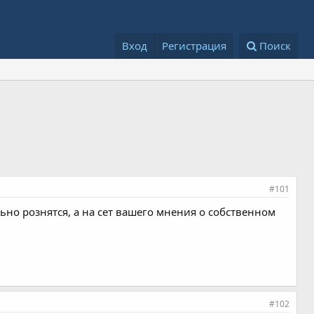
Вход
Регистрация
Поиск
#101
ьно рознятся, а на сет вашего мнения о собственном
#102