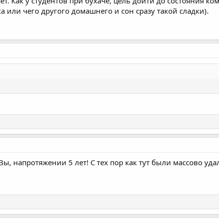
т. Как у студентов при бухаче, цель дойти до состояния ко
а или чего другого домашнего и сон сразу такой сладки).
Вы, напротяжении 5 лет! С тех пор как тут были массово уд