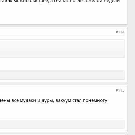
мы как можно быстрее, а сейчас после тяжелой недели
#114
#115
алены все мудаки и дуры, вакуум стал понемногу