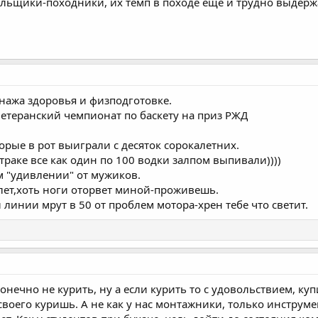
ильщики-походники, их темп в походе еще и трудно выдерж
онажа здоровья и физподготовке.
етеранский чемпионат по баскету на приз РЖД
орые в рот выиграли с десяток сорокалетних.
траке все как один по 100 водки залпом выпивали))))
м "удивлении" от мужиков.
 лет,хоть ноги оторвет миной-проживешь.
й линии мрут в 50 от проблем мотора-хрен тебе что светит.
нечно не курить, ну а если курить то с удовольствием, ку
своего куришь. А не как у нас монтажники, только инструме