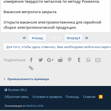
измерения твердости металлов по методу Роквелла.
Вакансия метролога закрыта.
Открыта вакансия электромонтажника для серийной
сборки электротехнической продукции.
First
Last
Назад
9 из 10
Вперёд
Для того, чтобы здесь отвечать, Вам необходимо войти или зарег
Facebook
Twitter
Google+
Reddit
Pinterest
Tumblr
WhatsApp
Элект
Поделиться:
Ссылка
Промышленность Армавира
Russian (RU)
Обратная связь
Условия и правила
Помощь
Главная
Локализация от
XenForo.Info