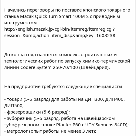
Начались переговоры по поставке японского токарного
станка Mazak Quick Turn Smart 100M S с приводным
инструментом.
http://english.mazak.jp/cgi-bin/itemreg/itemreg.cgi?
session=&amp;action=item_disp&amp;key=1603238
До конца года начнётся комплекс строительных и
технологических работ по запуску химико-термической
линии Codere System 250-70/100 (Швейцария).
На предприятие требуются следующие специалисты:
- токари (5-6 разряд) для работы на ДИП300, ДИП400,
ДИП500;
- фрезеровщики (5-6 разряд);
- зуборезчик (5-6 разряд, работа на швейцарском
зубофрезерном станке Pfauter P60 с ЧПУ Siemens 840D);
- метролог (опыт работы не менее 3 лет);