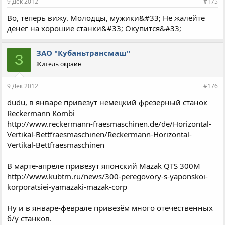
9 Дек 2012
#175
Во, теперь вижу. Молодцы, мужики&#33; Не жалейте
денег на хорошие станки&#33; Окупится&#33;
ЗАО "Кубаньтрансмаш"
З
Житель окраин
9 Дек 2012
#176
dudu, в январе привезут немецкий фрезерный станок
Reckermann Kombi
http://www.reckermann-fraesmaschinen.de/de/Horizontal-
Vertikal-Bettfraesmaschinen/Reckermann-Horizontal-
Vertikal-Bettfraesmaschinen
В марте-апреле привезут японский Mazak QTS 300M
http://www.kubtm.ru/news/300-peregovory-s-yaponskoi-
korporatsiei-yamazaki-mazak-corp
Ну и в январе-феврале привезём много отечественных
б/у станков.