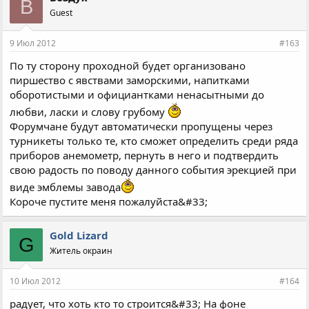
В
Guest
9 Июл 2012
#163
По ту сторону проходной будет организовано
пиршество с явствами заморскими, напитками
оборотистыми и официантками ненасытными до
любви, ласки и слову грубому
Форумчане будут автоматически пропущены через
турникеты только те, кто сможет определить среди ряда
приборов анемометр, пернуть в него и подтвердить
свою радость по поводу данного события эрекцией при
виде эмблемы завода
Короче пустите меня пожалуйста&#33;
Gold Lizard
G
Житель окраин
10 Июл 2012
#164
радует, что хоть кто то строится&#33; На фоне