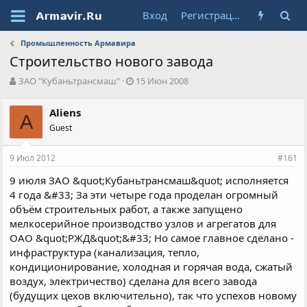
Вход
Регистрация
Промышленность Армавира
Строительство нового завода
А
Д
ЗАО "Кубаньтрансмаш"
15 Июн 2008
в
а
т
т
Aliens
о
A
а
Guest
р
н
т
а
е
ч
9 Июл 2012
#161
м
а
ы
л
9 июля ЗАО &quot;Кубаньтрансмаш&quot; исполняется
а
4 года &#33; За эти четыре года проделан огромный
объём строительных работ, а также запущено
мелкосерийное производство узлов и агрегатов для
ОАО &quot;РЖД&quot;&#33; Но самое главное сделано -
инфраструктура (канализация, тепло,
кондиционирование, холодная и горячая вода, сжатый
воздух, электричество) сделана для всего завода
(будущих цехов включительно), так что успехов новому