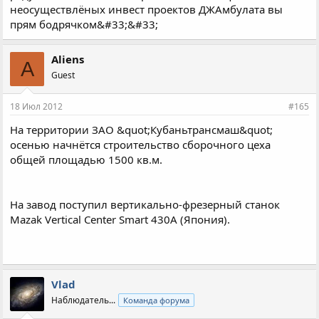
неосуществлёных инвест проектов ДЖАмбулата вы
прям бодрячком&#33;&#33;
Aliens
A
Guest
18 Июл 2012
#165
На территории ЗАО &quot;Кубаньтрансмаш&quot;
осенью начнётся строительство сборочного цеха
общей площадью 1500 кв.м.
На завод поступил вертикально-фрезерный станок
Mazak Vertical Center Smart 430A (Япония).
Vlad
Наблюдатель...
Команда форума