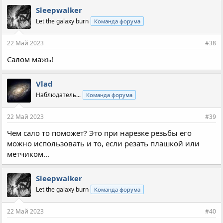
п
Sleepwalker
а
Let the galaxy burn
Команда форума
т
и
и
22 Май 2023
#38
:
Салом мажь!
Vlad
Наблюдатель...
Команда форума
22 Май 2023
#39
Чем сало то поможет? Это при нарезке резьбы его
можно использовать и то, если резать плашкой или
метчиком...
Sleepwalker
Let the galaxy burn
Команда форума
22 Май 2023
#40