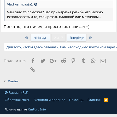
Vlad написал(а):
Чем сало то поможет? Это при нарезке резьбы его можно
использовать и то, если резать плашкой или метчиком...
Понятно, что ничем, я просто так написал =)
First
Last
Назад
2 из 7
Вперёд
Для того, чтобы здесь отвечать, Вам необходимо войти или зарег
Facebook
Twitter
Google+
Reddit
Pinterest
Tumblr
WhatsApp
Элект
Поделиться:
Ссылка
Флейм
Russian (RU)
Обратная связь
Условия и правила
Помощь
Главная
Локализация от
XenForo.Info