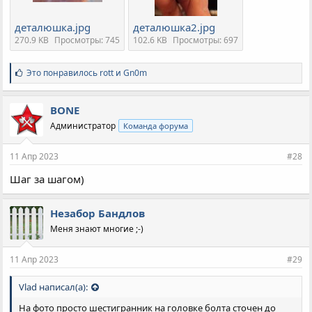
деталюшка.jpg
деталюшка2.jpg
270.9 KB
Просмотры: 745
102.6 KB
Просмотры: 697
С
Это понравилось
rott
и
Gn0m
и
м
п
BONE
а
Администратор
Команда форума
т
и
и
11 Апр 2023
#28
:
Шаг за шагом)
Незабор Бандлов
Меня знают многие ;-)
11 Апр 2023
#29
Vlad написал(а):
На фото просто шестигранник на головке болта сточен до