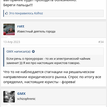
Береги пальцы!!!
С
Это понравилось
Kolhoz
и
м
п
rott
а
Известный деятель города
т
и
и
13 Апр 2023
#34
:
GMX написал(а):
Если речь о прокурорах - то их и электрический чайник
заменит ))) Я же про настоящих юристов говорю.
Что то не наблюдается стагнации на решальческом
направлении юридического рынка. Спрос по итогу все
определил, настоящие юристы - форева!
GMX
schizophrenic