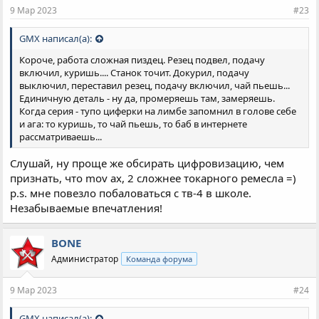
и
9 Мар 2023
#23
:
GMX написал(а):
Короче, работа сложная пиздец. Резец подвел, подачу
включил, куришь.... Станок точит. Докурил, подачу
выключил, переставил резец, подачу включил, чай пьешь...
Единичную деталь - ну да, промеряешь там, замеряешь.
Когда серия - тупо циферки на лимбе запомнил в голове себе
и ага: то куришь, то чай пьешь, то баб в интернете
рассматриваешь...
Слушай, ну проще же обсирать цифровизацию, чем
признать, что mov ax, 2 сложнее токарного ремесла =)
p.s. мне повезло побаловаться с тв-4 в школе.
Незабываемые впечатления!
BONE
Администратор
Команда форума
9 Мар 2023
#24
GMX написал(а):