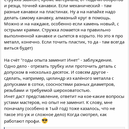
и резца, точней канавки. Если механический - там
разные канавки на пластинах. Ну а на напайке надо
делать самому канавку, алмазный круг в помощь.
Можно и на наждаке, особенно если камень новый, с
острыми краями. Стружка ломается на правильно
выполненной канавке и сыпется в корыто. Но это я про
металл, конечно. Если точить пластик, то да - там всегда
виться будет)
На счёт "годы опыта заменит Инет" - заблуждение.
Одно дело - отрезать трубку или проточить деталь с
допуском в несколько десяток. И совсем другое -
сделать, например, цилиндр из калёного металла с
допусками в сотки, соосностями разных диаметров,
резьбами и требуемой шероховатостью.
Инет даст представление, ответит на кое-какие вопросы
устами мастеров, но опыт не заменит. К слову, мне
поначалу (особено в 1ый год) тоже казалось, что не
такое это уж и сложное дело) Когда смотрел, как
работают профи.