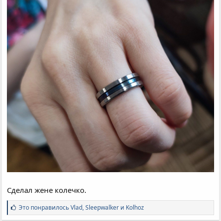
Сделал жене колечко.
С
Это понравилось
Vlad
,
Sleepwalker
и
Kolhoz
и