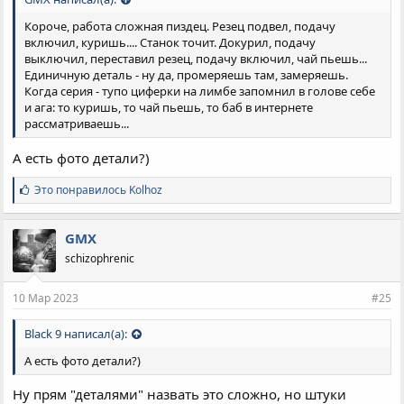
Короче, работа сложная пиздец. Резец подвел, подачу
включил, куришь.... Станок точит. Докурил, подачу
выключил, переставил резец, подачу включил, чай пьешь...
Единичную деталь - ну да, промеряешь там, замеряешь.
Когда серия - тупо циферки на лимбе запомнил в голове себе
и ага: то куришь, то чай пьешь, то баб в интернете
рассматриваешь...
А есть фото детали?)
С
Это понравилось
Kolhoz
и
м
п
GMX
а
schizophrenic
т
и
и
10 Мар 2023
#25
:
Black 9 написал(а):
А есть фото детали?)
Ну прям "деталями" назвать это сложно, но штуки