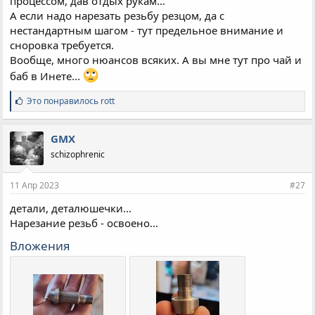
процессом, дав отдых рукам...
А если надо нарезать резьбу резцом, да с
нестандартным шагом - тут предельное внимание и
сноровка требуется.
Вообще, много нюансов всяких. А вы мне тут про чай и
баб в Инете...
С
Это понравилось
rott
и
м
п
GMX
а
schizophrenic
т
и
и
11 Апр 2023
#27
:
детали, деталюшечки...
Нарезание резьб - освоено...
Вложения