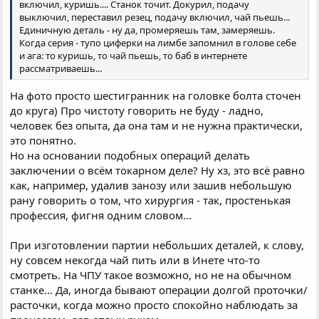
включил, куришь.... Станок точит. Докурил, подачу
выключил, переставил резец, подачу включил, чай пьешь...
Единичную деталь - ну да, промеряешь там, замеряешь.
Когда серия - тупо циферки на лимбе запомнил в голове себе
и ага: то куришь, то чай пьешь, то баб в интернете
рассматриваешь...
На фото просто шестигранник на головке болта сточен
до круга) Про чистоту говорить не буду - ладно,
человек без опыта, да она там и не нужна практически,
это понятно.
Но на основании подобных операций делать
заключении о всём токарном деле? Ну хз, это всё равно
как, например, удалив занозу или зашив небольшую
рану говорить о том, что хирургия - так, простенькая
профессия, фигня одним словом...
При изготовлении партии небольших деталей, к слову,
ну совсем некогда чай пить или в Инете что-то
смотреть. На ЧПУ такое возможно, но не на обычном
станке... Да, иногда бывают операции долгой проточки/
расточки, когда можно просто спокойно наблюдать за