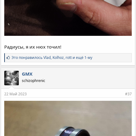
Радиусы, я их нюх точил!
С
Это понравилось
Vlad
,
Kolhoz
,
rott и ещё 1-му
и
м
п
GMX
а
schizophrenic
т
и
и
22 Май 2023
#37
: