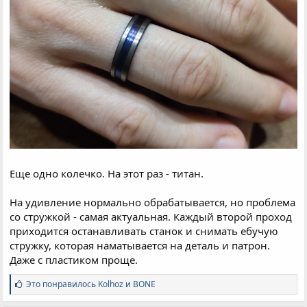
Еще одно колечко. На этот раз - титан.
На удивление нормально обрабатывается, но проблема
со стружкой - самая актуальная. Каждый второй проход
приходится останавливать станок и снимать ебучую
стружку, которая наматывается на деталь и патрон.
Даже с пластиком проще.
С
Это понравилось
Kolhoz
и
BONE
и
м