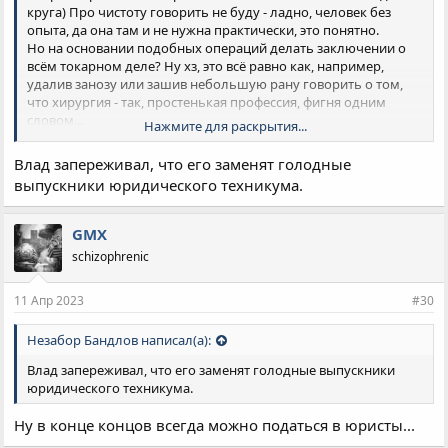
круга) Про чистоту говорить не буду - ладно, человек без
опыта, да она там и не нужна практически, это понятно.
Но на основании подобных операций делать заключении о
всём токарном деле? Ну хз, это всё равно как, например,
удалив занозу или зашив небольшую рану говорить о том,
что хирургия - так, простенькая профессия, фигня одним
словом...
Нажмите для раскрытия...
При изготовлении партии небольших деталей, к слову, ну
Влад запереживал, что его заменят голодные
совсем некогда чай пить или в Инете что-то смотреть. На ЧПУ
выпускники юридического техникума.
такое возможно, но не на обычном станке... Да, иногда
бывают операции долгой проточки/расточки, когда можно
просто спокойно наблюдать за процессом, дав отдых рукам...
GMX
А если надо нарезать резьбу резцом, да с нестандартным
schizophrenic
шагом - тут предельное внимание и сноровка требуется.
Вообще, много нюансов всяких. А вы мне тут про чай и баб в
11 Апр 2023
#30
Инете...
Незабор Бандлов написал(а):
Влад запереживал, что его заменят голодные выпускники
юридического техникума.
Ну в конце концов всегда можно податься в юристы...