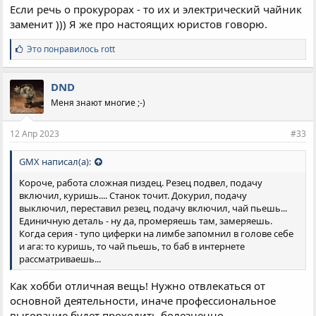
Если речь о прокурорах - то их и электрический чайник
заменит ))) Я же про настоящих юристов говорю.
С
Это понравилось
rott
и
м
п
DND
а
Меня знают многие ;-)
т
и
и
12 Апр 2023
#33
:
GMX написал(а):
Короче, работа сложная пиздец. Резец подвел, подачу
включил, куришь.... Станок точит. Докурил, подачу
выключил, переставил резец, подачу включил, чай пьешь...
Единичную деталь - ну да, промеряешь там, замеряешь.
Когда серия - тупо циферки на лимбе запомнил в голове себе
и ага: то куришь, то чай пьешь, то баб в интернете
рассматриваешь...
Как хобби отличная вещь! Нужно отвлекаться от
основной деятельности, иначе профессиональное
выгорание будет проходить болезненно.