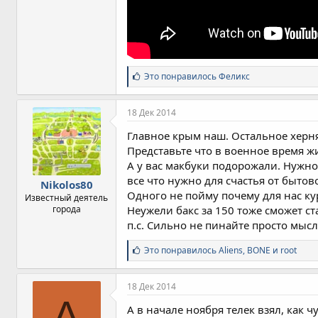
С
Это понравилось
Феликс
и
м
п
18 Дек 2014
а
т
Главное крым наш. Остальное херн
и
Представьте что в военное время жи
и
А у вас макбуки подорожали. Нужно
:
все что нужно для счастья от бытов
Nikolos80
Одного не пойму почему для нас курс
Известный деятель
города
Неужели бакс за 150 тоже сможет с
п.с. Сильно не пинайте просто мысл
С
Это понравилось
Aliens
,
BONE
и
root
и
м
п
18 Дек 2014
а
A
т
А в начале ноября телек взял, как ч
и