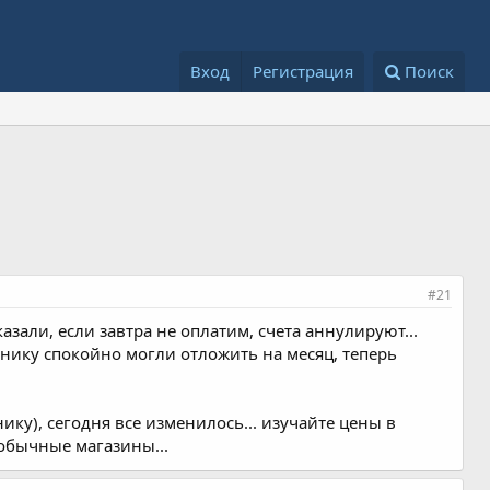
Вход
Регистрация
Поиск
#21
казали, если завтра не оплатим, счета аннулируют...
хнику спокойно могли отложить на месяц, теперь
у), сегодня все изменилось... изучайте цены в
обычные магазины...