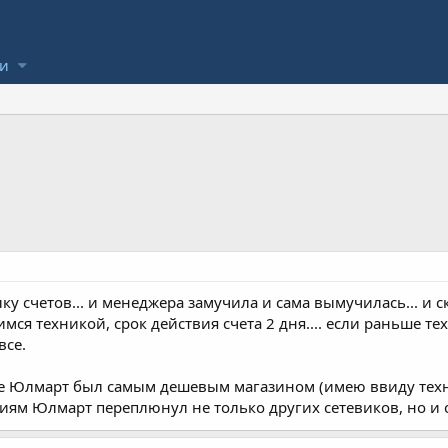
ли
ку счетов... и менеджера замучила и сама вымучилась... и с
ся техникой, срок действия счета 2 дня.... если раньше те
все.
е Юлмарт был самым дешевым магазином (имею ввиду техник
циям Юлмарт переплюнул не только других сетевиков, но и 