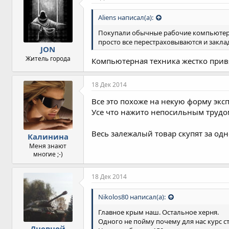
а
т
Aliens написал(а):
и
и
Покупали обычные рабочие компьютера в 
:
просто все перестраховываются и закл
JON
Житель города
Компьютерная техника жестко привя
18 Дек 2014
Все это похоже на некую форму экс
Усе что нажито непосильным трудом
Весь залежалый товар скупят за од
Калинина
Меня знают
многие ;-)
18 Дек 2014
Nikolos80 написал(а):
Главное крым наш. Остальное херня.
Одного не пойму почему для нас курс ста
Дневной