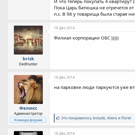
И что теперь покупать 4 квартиру? 
Пока Царь батюшка не отречется от
п.с. В 98 у товарища была старая н
18 Дек 2014
Филиал корпорации ОБС )))))
brisk
DedHunter
18 Дек 2014
на парковке люди паркуются уже вт
Феликс
Администратор
С
Это понравилось
lestade
,
Aliens
и
Floret
Команда форума
и
м
п
18 Дек 2014