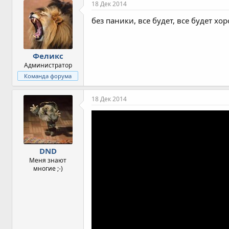
18 Дек 2014
без паники, все будет, все будет хо
Феликс
Администратор
Команда форума
18 Дек 2014
DND
Меня знают
многие ;-)