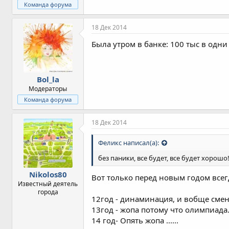
Команда форума
18 Дек 2014
Была утром в банке: 100 тыс в одн
Bol_la
Модераторы
Команда форума
18 Дек 2014
Феликс написал(а):
без паники, все будет, все будет хорошо
Nikolos80
Вот только перед новым годом всег
Известный деятель
города
12год - динаминация, и вобще смен
13год - жопа потому что олимпиада
14 год- Опять жопа ......