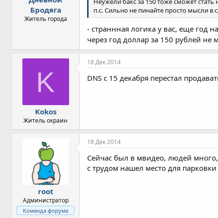
Неужели бакс за 150 тоже сможет стать
Бродяга
п.с. Сильно не пинайте просто мысли в с
Житель города
- страннная логика у вас, еще год 
через год доллар за 150 рублей не
18 Дек 2014
K
DNS с 15 декабря перестал продават
Kokos
Житель окраин
18 Дек 2014
Сейчас был в мвидео, людей много,
с трудом нашел место для парковки
root
Администратор
Команда форума