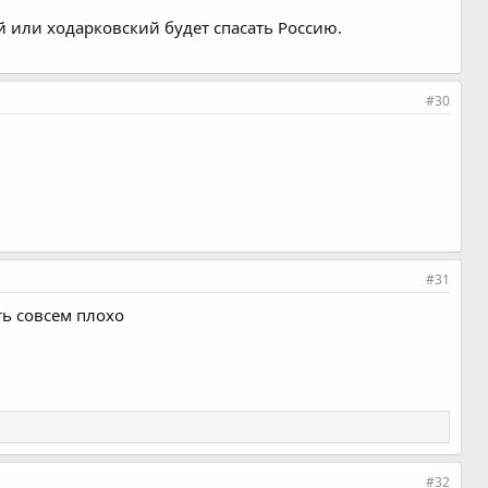
й или ходарковский будет спасать Россию.
#30
#31
ть совсем плохо
#32