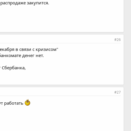
 распродаже закупится.
#26
екабря в связи с кризисом"
анкомате денег нет.
т Сбербанка,
#27
ут работать