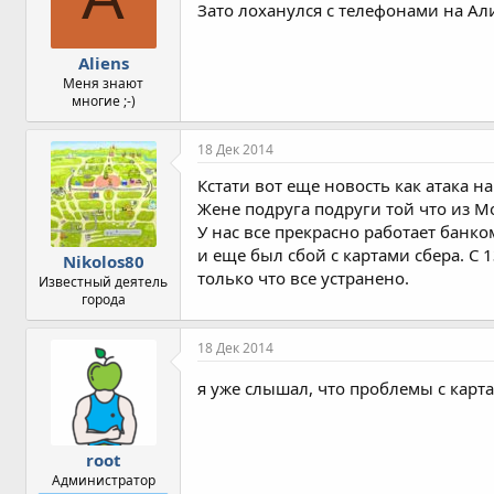
Зато лоханулся с телефонами на Ал
и
:
Aliens
Меня знают
многие ;-)
18 Дек 2014
Кстати вот еще новость как атака н
Жене подруга подруги той что из М
У нас все прекрасно работает банко
и еще был сбой с картами сбера. С
Nikolos80
только что все устранено.
Известный деятель
города
18 Дек 2014
я уже слышал, что проблемы с карта
root
Администратор