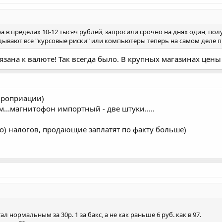
пределах 10-12 тысяч рублей, запросили срочно на днях один, получил
адывают все "курсовые риски" или компьютеры теперь на самом деле 
зана к валюте! Так всегда было. В крупных магазинах цен
проприации)
...магнитофон импортный - две штуки.....
но) налогов, продающие заплатят по факту больше)
л нормальным за 30р. 1 за бакс, а не как раньше 6 руб. как в 97.