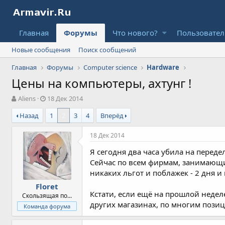
Главная
Форумы
Что нового?
Пользовате
Новые сообщения
Поиск сообщений
Главная
Форумы
Computer science
Hardware
Цены на компьютеры, ахтунг !
А
Д
Aliens
18 Дек 2014
в
а
Назад
1
2
3
4
Вперёд
т
т
о
а
р
н
18 Дек 2014
т
а
Я сегодня два часа убила на передел
е
ч
м
а
Сейчас по всем фирмам, занимающим
ы
л
никаких льгот и поблажек - 2 дня и 
а
Floret
Кстати, если ещё на прошлой недел
Скользящая по...
других магазинах, по многим пози
Команда форума