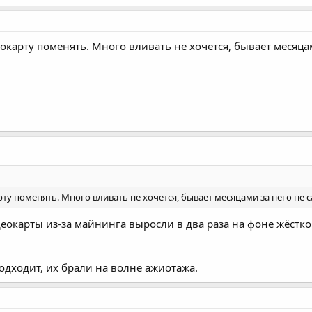
еокарту поменять. Много вливать не хочется, бывает месяцам
рту поменять. Много вливать не хочется, бывает месяцами за него не с
окарты из-за майнинга выросли в два раза на фоне жёстког
одходит, их брали на волне ажиотажа.