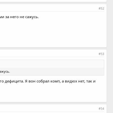
#52
и за него не сажусь.
#53
ажусь.
о дефицита. Я вон собрал комп, а видюх нет, так и
#54