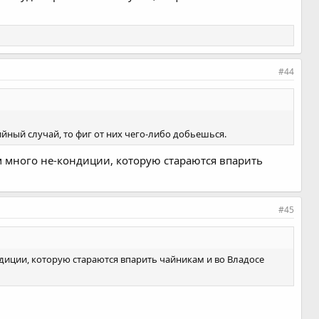
#44
ийный случай, то фиг от них чего-либо добьешься.
м много не-кондиции, которую стараются впарить
#45
диции, которую стараются впарить чайникам и во Владосе