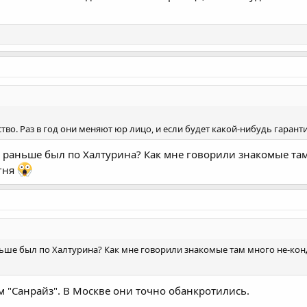
тво. Раз в год они меняют юр лицо, и если будет какой-нибудь гарант
а раньше был по Халтурина? Как мне говорили знакомые та
игня
ньше был по Халтурина? Как мне говорили знакомые там много не-кон
 "Санрайз". В Москве они точно обанкротились.