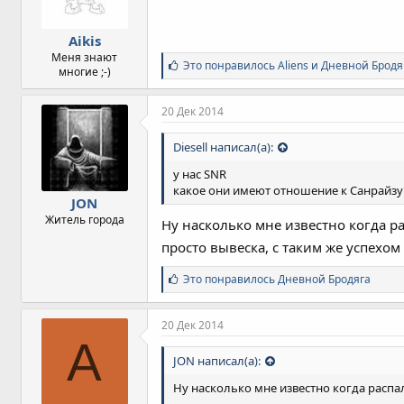
и
:
Aikis
Меня знают
С
Это понравилось
Aliens
и
Дневной Бродя
многие ;-)
и
м
п
20 Дек 2014
а
т
Diesell написал(а):
и
и
у нас SNR
:
какое они имеют отношение к Санрайзу 
JON
Житель города
Ну насколько мне известно когда р
просто вывеска, с таким же успехо
С
Это понравилось
Дневной Бродяга
и
м
п
20 Дек 2014
а
A
т
JON написал(а):
и
и
Ну насколько мне известно когда распа
: