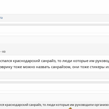
га
- хз
аспался краснодарский санрайз, то люди которые им руково
м эврику тоже можно назвать санрайзом, они тоже стикеры 
лся краснодарский санрайз, то люди которые им руководили организова