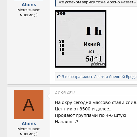
же успехом эврику тоже можно назвать
Aliens
Меня знают
многие ;-)
С
Это понравилось
Aliens
и
Дневной Бродя
и
м
п
2 Июл 2017
а
A
т
На окру сегодня массово стали сли
и
Ценник от 8500 и далее...
и
Продают группами по 4-6 штук!
:
Началось?
Aliens
Меня знают
многие ;-)