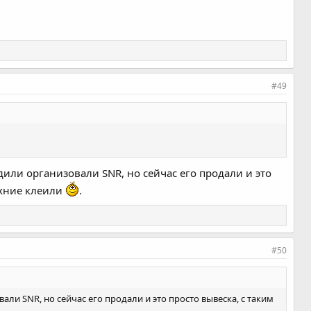
#49
дили организовали SNR, но сейчас его продали и это
ихние клеили
.
#50
ли SNR, но сейчас его продали и это просто вывеска, с таким