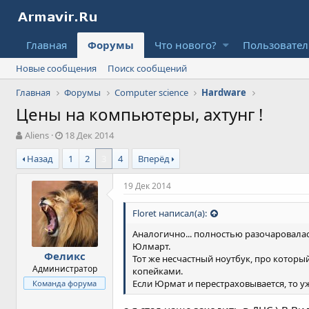
Главная
Форумы
Что нового?
Пользовате
Новые сообщения
Поиск сообщений
Главная
Форумы
Computer science
Hardware
Цены на компьютеры, ахтунг !
А
Д
Aliens
18 Дек 2014
в
а
Назад
1
2
3
4
Вперёд
т
т
о
а
р
н
19 Дек 2014
т
а
е
ч
Floret написал(а):
м
а
ы
л
Аналогично... полностью разочаровалась
а
Юлмарт.
Феликс
Тот же несчастный ноутбук, про которы
Администратор
копейками.
Если Юрмат и перестраховывается, то у
Команда форума