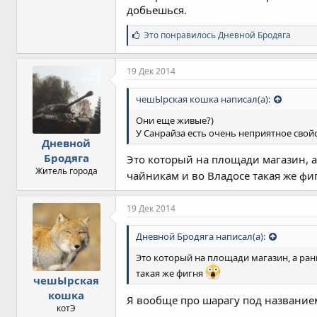
добьешься.
С
Это понравилось
Дневной Бродяга
и
м
п
19 Дек 2014
а
т
чешЫрская кошка написал(а):
и
и
Они еще живые?)
:
У Санрайза есть очень неприятное свойс
Дневной
Бродяга
Это который на площади магазин, 
Житель города
чайникам и во Владосе такая же ф
19 Дек 2014
Дневной Бродяга написал(а):
Это который на площади магазин, а ра
такая же фигня
чешЫрская
кошка
Я вообще про шарагу под названием
котЭ