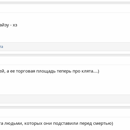
йзу - хз
га
й, а ее торговая площадь теперь про клята....)
а людьми, которых они подставили перед смертью)