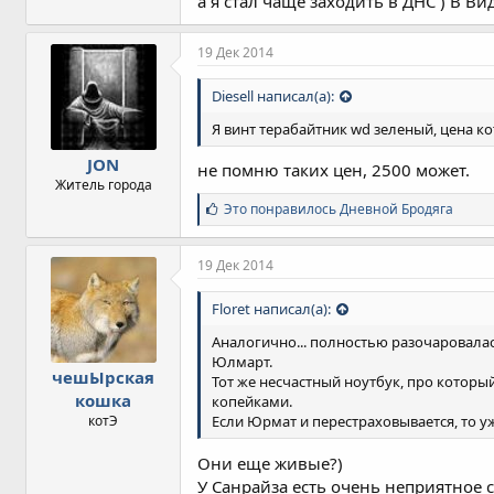
а я стал чаще заходить в ДНС ) В В
19 Дек 2014
Diesell написал(а):
Я винт терабайтник wd зеленый, цена ко
JON
не помню таких цен, 2500 может.
Житель города
С
Это понравилось
Дневной Бродяга
и
м
п
19 Дек 2014
а
т
Floret написал(а):
и
и
Аналогично... полностью разочаровалась
:
Юлмарт.
чешЫрская
Тот же несчастный ноутбук, про которы
кошка
копейками.
котЭ
Если Юрмат и перестраховывается, то у
Они еще живые?)
У Санрайза есть очень неприятное с