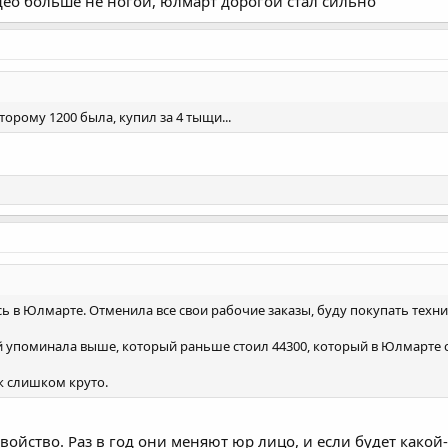
идео больше не ногой, юлмарт дорогой стал сильно
торому 1200 была, купил за 4 тыщи...
 в Юлмарте. Отменила все свои рабочие заказы, буду покупать технику
й упоминала выше, который раньше стоил 44300, который в Юлмарте се
ж слишком круто.
войство. Раз в год они меняют юр лицо, и если будет како