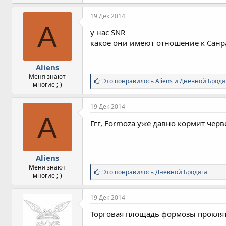
19 Дек 2014
A
у нас SNR
какое они имеют отношение к Санра
Aliens
Меня знают
С
Это понравилось
Aliens
и
Дневной Бродя
многие ;-)
и
м
п
19 Дек 2014
а
A
т
Ггг, Formoza уже давно кормит черве
и
и
:
Aliens
Меня знают
С
Это понравилось
Дневной Бродяга
многие ;-)
и
м
п
19 Дек 2014
а
т
Торговая площадь формозы проклят
и