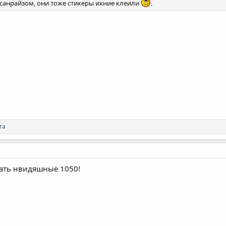
 санрайзом, они тоже стикеры ихние клеили
.
га
вать нвидяшные 1050!