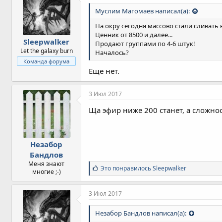
Муслим Магомаев написал(а):
На окру сегодня массово стали сливать
Ценник от 8500 и далее...
Sleepwalker
Продают группами по 4-6 штук!
Let the galaxy burn
Началось?
Команда форума
Еще нет.
3 Июл 2017
Ща эфир ниже 200 станет, а сложнос
Незабор
Бандлов
Меня знают
С
Это понравилось
Sleepwalker
многие ;-)
и
м
п
3 Июл 2017
а
т
Незабор Бандлов написал(а):
и