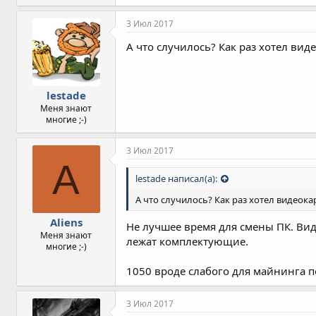
3 Июл 2017
А что случилось? Как раз хотел вид
lestade
Меня знают
многие ;-)
3 Июл 2017
A
lestade написал(а):
А что случилось? Как раз хотел видеока
Aliens
Не лучшее время для смены ПК. Виде
Меня знают
лежат комплектующие.
многие ;-)
1050 вроде слабого для майнинга п
3 Июл 2017