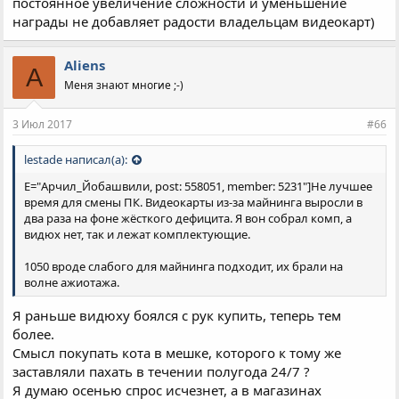
постоянное увеличение сложности и уменьшение
награды не добавляет радости владельцам видеокарт)
Aliens
A
Меня знают многие ;-)
3 Июл 2017
#66
lestade написал(а):
E="Арчил_Йобашвили, post: 558051, member: 5231"]Не лучшее
время для смены ПК. Видеокарты из-за майнинга выросли в
два раза на фоне жёсткого дефицита. Я вон собрал комп, а
видюх нет, так и лежат комплектующие.
1050 вроде слабого для майнинга подходит, их брали на
волне ажиотажа.
Я раньше видюху боялся с рук купить, теперь тем
более.
Смысл покупать кота в мешке, которого к тому же
заставляли пахать в течении полугода 24/7 ?
Я думаю осенью спрос исчезнет, а в магазинах