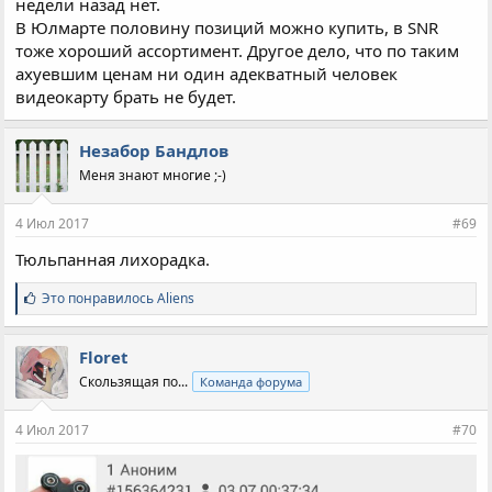
недели назад нет.
В Юлмарте половину позиций можно купить, в SNR
тоже хороший ассортимент. Другое дело, что по таким
ахуевшим ценам ни один адекватный человек
видеокарту брать не будет.
Незабор Бандлов
Меня знают многие ;-)
4 Июл 2017
#69
Тюльпанная лихорадка.
С
Это понравилось
Aliens
и
м
п
Floret
а
Скользящая по...
Команда форума
т
и
и
4 Июл 2017
#70
: