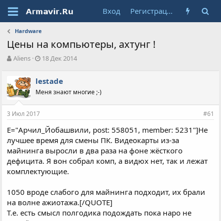
Вход
Регистрация
Hardware
Цены на компьютеры, ахтунг !
А
Д
Aliens
18 Дек 2014
в
а
т
т
lestade
о
а
Меня знают многие ;-)
р
н
т
а
е
ч
3 Июл 2017
#61
м
а
ы
л
E="Арчил_Йобашвили, post: 558051, member: 5231"]Не
а
лучшее время для смены ПК. Видеокарты из-за
майнинга выросли в два раза на фоне жёсткого
дефицита. Я вон собрал комп, а видюх нет, так и лежат
комплектующие.
1050 вроде слабого для майнинга подходит, их брали
на волне ажиотажа.[/QUOTE]
Т.е. есть смысл полгодика подождать пока наро не