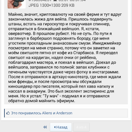
С
Это понравилось
Aliens
и
Anderson
и
м
First
п
Назад
4 из 4
а