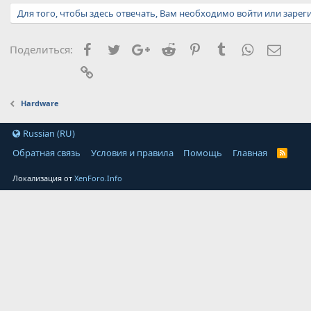
т
Для того, чтобы здесь отвечать, Вам необходимо войти или зарег
и
и
:
Facebook
Twitter
Google+
Reddit
Pinterest
Tumblr
WhatsApp
Элект
Поделиться:
Ссылка
Hardware
Russian (RU)
Обратная связь
Условия и правила
Помощь
Главная
Локализация от
XenForo.Info