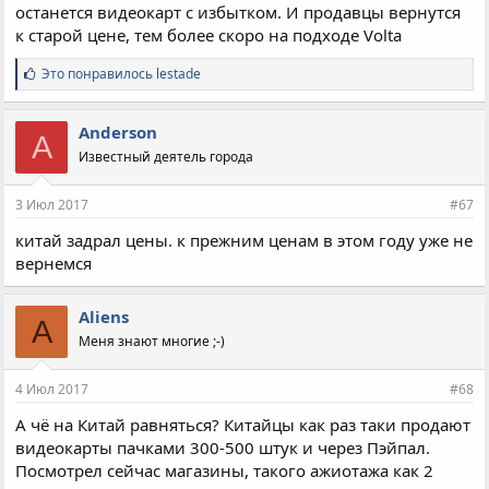
останется видеокарт с избытком. И продавцы вернутся
к старой цене, тем более скоро на подходе Volta
С
Это понравилось
lestade
и
м
п
Anderson
A
а
Известный деятель города
т
и
и
3 Июл 2017
#67
:
китай задрал цены. к прежним ценам в этом году уже не
вернемся
Aliens
A
Меня знают многие ;-)
4 Июл 2017
#68
А чё на Китай равняться? Китайцы как раз таки продают
видеокарты пачками 300-500 штук и через Пэйпал.
Посмотрел сейчас магазины, такого ажиотажа как 2