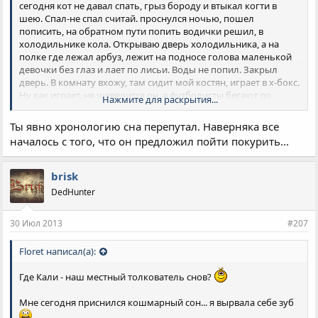
сегодня кот не давал спать, грыз бороду и втыкал когти в
шею. Спал-не спал считай. проснулся ночью, пошел
пописить, на обратном пути попить водички решил, в
холодильнике кола. Открываю дверь холодильника, а на
полке где лежал арбуз, лежит на подносе голова маленькой
девочки без глаз и лает по лисьи. Воды не попил. Закрыл
дверь. В комнату вхожу, там сидит мой костян, играет в х-бокс.
Ну как играет, не шевелится он, а футболисты бегают по
Нажмите для раскрытия...
полю. Рассказываю ему про холодильник. Он предлагает
пойти покурить на балкон. Выходим, а там зеленые деревья и
Ты явно хронологию сна перепутал. Наверняка все
снег крупными хлопьями. Внизу дети и эта девочка. Лает.
началось с того, что он предложил пойти покурить...
brisk
DedHunter
30 Июл 2013
#207
Floret написал(а):
Где Кали - наш местный толкователь снов?
Мне сегодня приснился кошмарный сон... я вырвала себе зуб