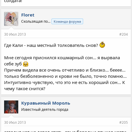
солдата!
Floret
Скользящая по...
Команда форума
30 Июл 2013
#204
Где Кали - наш местный толкователь снов?
Мне сегодня приснился кошмарный сон... я вырвала
себе зуб
Причем видела все очень отчетливо и близко... бееее...
только безболезненно и крови не было, точно помню...
Интуитивно чувствую, что это не есть хороший сон... К
чему такое снится?
Куравьиный Мороль
Известный деятель города
30 Июл 2013
#205