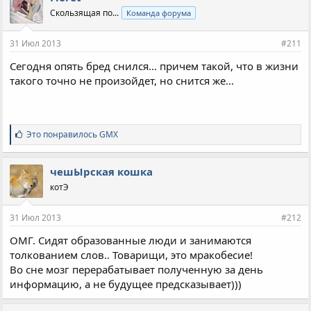
Скользящая по...
Команда форума
31 Июл 2013
#211
Сегодня опять бред снился... причем такой, что в жизни
такого точно не произойдет, но снится же...
С
Это понравилось
GMX
и
м
п
чешЫрская кошка
а
котЭ
т
и
и
31 Июл 2013
#212
:
ОМГ. Сидят образованные люди и занимаются
толкованием слов.. Товарищи, это мракобесие!
Во сне мозг перерабатывает полученную за день
информацию, а не будущее предсказывает)))