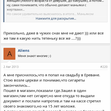
женщин (любого возраста от девушек, до бабушек), а потом...
ну, сами понимаете, что обычно делают маньяки с
жертвами...
Но самое удивительно выяснилось в итоге... Маньяком
оказался LEON...)))
Нажмите для раскрытия...
Так и заявили, установлена личность маньяка - им оказался
пользователь армавирского форума, скрывающийся под
ником LEON ))))
Прикольно, даже в чужих снах мне не дают ))) или все
же там я какую нить тетеньку все же ....?)))
Aliens
A
Меня знают многие ;-)
2 Авг 2013
#220
А мне приснилось,что я попал на свадьбу в Ереване.
Стою возле церкви и понимаю,что сигареты
закончились...
Пошел в магазин,показали где.Зашел в один
магазин,там нет сигарет,но мне откуда то выдали
документ и послали напротив.и там на кассе стретил
своего знакомого,но на 15 лет моложе.