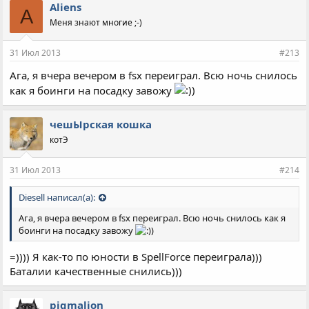
Aliens
A
Меня знают многие ;-)
31 Июл 2013
#213
Ага, я вчера вечером в fsx переиграл. Всю ночь снилось
как я боинги на посадку завожу
чешЫрская кошка
котЭ
31 Июл 2013
#214
Diesell написал(а):
Ага, я вчера вечером в fsx переиграл. Всю ночь снилось как я
боинги на посадку завожу
=)))) Я как-то по юности в SpellForce переиграла)))
Баталии качественные снились)))
pigmalion