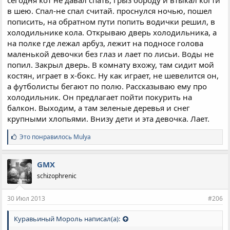
сегодня кот не давал спать, грыз бороду и втыкал когти
в шею. Спал-не спал считай. проснулся ночью, пошел
пописить, на обратном пути попить водички решил, в
холодильнике кола. Открываю дверь холодильника, а
на полке где лежал арбуз, лежит на подносе голова
маленькой девочки без глаз и лает по лисьи. Воды не
попил. Закрыл дверь. В комнату вхожу, там сидит мой
костян, играет в х-бокс. Ну как играет, не шевелится он,
а футболисты бегают по полю. Рассказываю ему про
холодильник. Он предлагает пойти покурить на
балкон. Выходим, а там зеленые деревья и снег
крупными хлопьями. Внизу дети и эта девочка. Лает.
С
Это понравилось
Mulya
и
м
п
GMX
а
schizophrenic
т
и
и
30 Июл 2013
#206
:
Куравьиный Мороль написал(а):