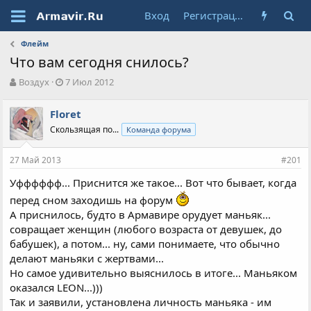
Вход
Регистрация
Флейм
Что вам сегодня снилось?
А
Д
Воздух
7 Июл 2012
в
а
т
т
Floret
о
а
Скользящая по...
Команда форума
р
н
т
а
е
ч
27 Май 2013
#201
м
а
ы
л
Уфффффф... Приснится же такое... Вот что бывает, когда
а
перед сном заходишь на форум
А приснилось, будто в Армавире орудует маньяк...
совращает женщин (любого возраста от девушек, до
бабушек), а потом... ну, сами понимаете, что обычно
делают маньяки с жертвами...
Но самое удивительно выяснилось в итоге... Маньяком
оказался LEON...)))
Так и заявили, установлена личность маньяка - им