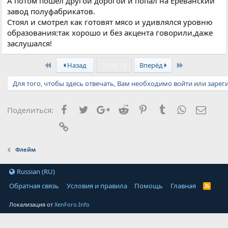
А потом пошел другой дорогой и попал на Ереванский
завод полуфабрикатов.
Стоял и смотрел как готовят мясо и удивлялся уровню
образования:так хорошо и без акцента говорили,даже
заслушался!
First
Last
Назад
11 из 14
Вперёд
Для того, чтобы здесь отвечать, Вам необходимо войти или зарег
Facebook
Twitter
Google+
Reddit
Pinterest
Tumblr
WhatsApp
Элект
Поделиться:
Ссылка
Флейм
Russian (RU)
Обратная связь
Условия и правила
Помощь
Главная
Локализация от
XenForo.Info