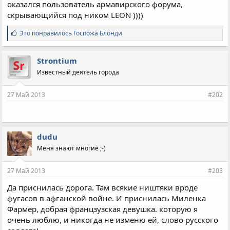
оказался пользователь армавирского форума,
скрывающийся под ником LEON ))))
С
Это понравилось
Госпожа Блонди
и
м
п
Strontium
а
Известный деятель города
т
и
и
27 Май 2013
#202
:
dudu
Меня знают многие ;-)
27 Май 2013
#203
Да приснилась дорога. Там всякие ништяки вроде
фугасов в афганской войне. И приснилась Миленка
Фармер, добрая францзузская девушка. которую я
очень люблю, и никогда не изменю ей, слово русского