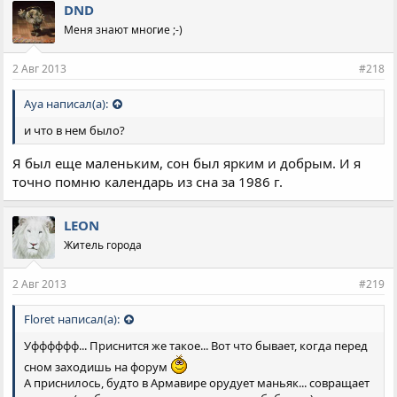
DND
Меня знают многие ;-)
2 Авг 2013
#218
Aya написал(а):
и что в нем было?
Я был еще маленьким, сон был ярким и добрым. И я
точно помню календарь из сна за 1986 г.
LEON
Житель города
2 Авг 2013
#219
Floret написал(а):
Уфффффф... Приснится же такое... Вот что бывает, когда перед
сном заходишь на форум
А приснилось, будто в Армавире орудует маньяк... совращает